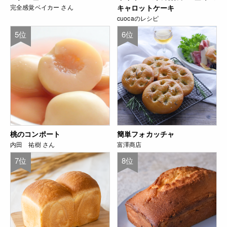
完全感覚ベイカー さん
キャロットケーキ
cuocaのレシピ
5位
6位
桃のコンポート
簡単フォカッチャ
内田 祐樹 さん
富澤商店
7位
8位