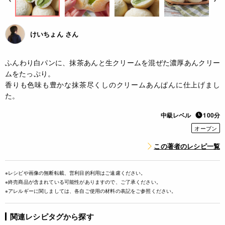
けいちょん さん
ふんわり白パンに、抹茶あんと生クリームを混ぜた濃厚あんクリー
ムをたっぷり。
香りも色味も豊かな抹茶尽くしのクリームあんぱんに仕上げまし
た。
中級レベル
100分
オーブン
この著者のレシピ一覧
※レシピや画像の無断転載、営利目的利用はご遠慮ください。
※終売商品が含まれている可能性がありますので、ご了承ください。
※アレルギーに関しましては、各自ご使用の材料の表記をご参照ください。
関連レシピタグから探す