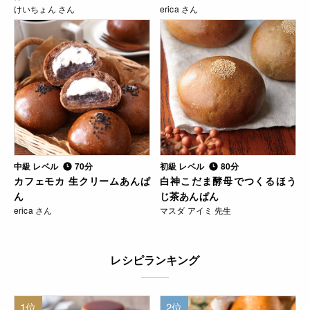
けいちょん さん
erica さん
中級 レベル
70分
初級 レベル
80分
カフェモカ 生クリームあんぱ
白神こだま酵母でつくるほう
ん
じ茶あんぱん
erica さん
マスダ アイミ 先生
レシピランキング
1位
2位