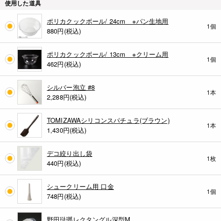
使用した道具
ポリカクックボール/ 24cm ※パン生地用
1個
880
円(税込)
ポリカクックボール/ 13cm ※クリーム用
1個
462
円(税込)
シルバー泡立 #8
1本
2,288
円(税込)
TOMIZAWAシリコンスパチュラ(ブラウン)
1本
1,430
円(税込)
デコ絞り出し袋
1枚
440
円(税込)
シュークリーム用 口金
1個
748
円(税込)
野田琺瑯レクタングル深型M