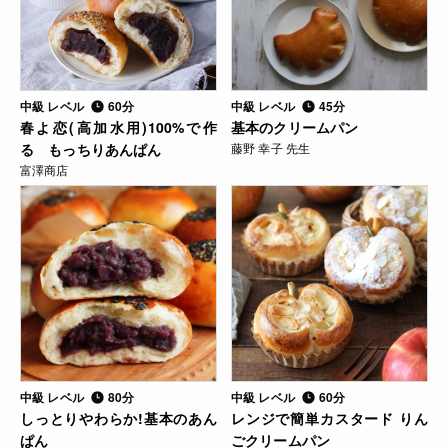
中級 レベル
60分
中級 レベル
45分
春よ恋(高加水用)100%で作
基本のクリームパン
る もっちりあんぱん
藤野 幸子 先生
富澤商店
中級 レベル
80分
中級 レベル
60分
しっとりやわらか!基本のあん
レンジで簡単カスタード りん
ぱん
ごクリームパン