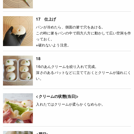
17 仕上げ
パンが冷めたら、側面の箸で穴をあける。
この時に箸をパンの中で四方八方に動かして広い空洞を作
っておく。
※破れないよう注意。
18
16のあんクリームを絞り入れて完成。
深さのあるバットなどに立てておくとクリームが溢れにく
い。
<クリームの状態(当日)>
入れたてはクリームが柔らかくなめらか。
<翌日>