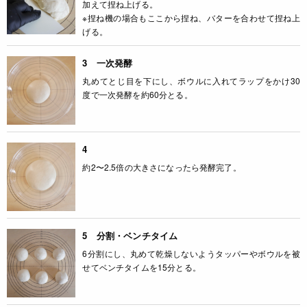
加えて捏ね上げる。
※捏ね機の場合もここから捏ね、バターを合わせて捏ね上
げる。
3 一次発酵
丸めてとじ目を下にし、ボウルに入れてラップをかけ30
度で一次発酵を約60分とる。
4
約2〜2.5倍の大きさになったら発酵完了。
5 分割・ベンチタイム
6分割にし、丸めて乾燥しないようタッパーやボウルを被
せてベンチタイムを15分とる。