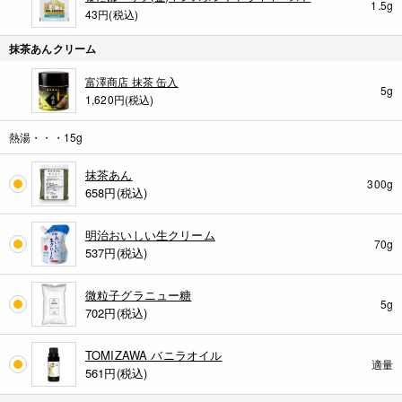
1.5g
43円(税込)
抹茶あんクリーム
富澤商店 抹茶 缶入
5g
1,620円(税込)
熱湯・・・15g
抹茶あん
300g
658
円(税込)
明治おいしい生クリーム
70g
537
円(税込)
微粒子グラニュー糖
5g
702
円(税込)
TOMIZAWA バニラオイル
適量
561
円(税込)