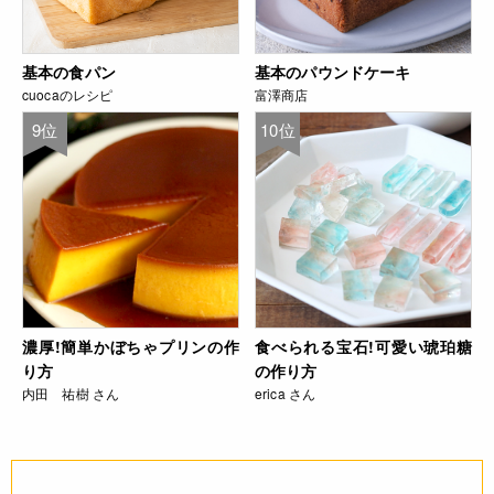
基本の食パン
基本のパウンドケーキ
cuocaのレシピ
富澤商店
9位
10位
濃厚!簡単かぼちゃプリンの作
食べられる宝石!可愛い琥珀糖
り方
の作り方
内田 祐樹 さん
erica さん