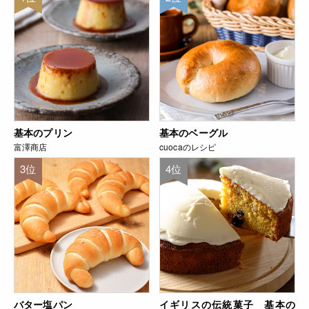
基本のプリン
基本のベーグル
富澤商店
cuocaのレシピ
3位
4位
バター塩パン
イギリスの伝統菓子 基本の