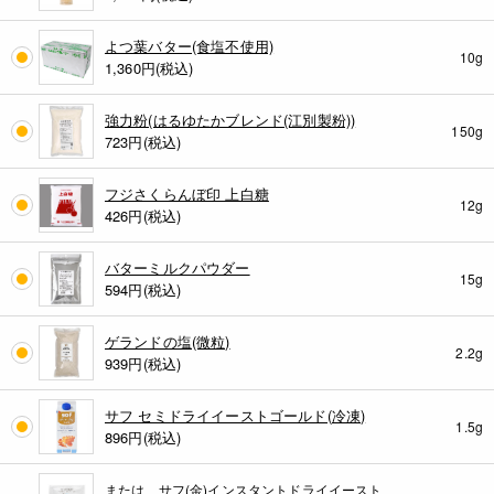
よつ葉バター(食塩不使用)
10g
1,360
円(税込)
強力粉(はるゆたかブレンド(江別製粉))
150g
723
円(税込)
フジさくらんぼ印 上白糖
12g
426
円(税込)
バターミルクパウダー
15g
594
円(税込)
ゲランドの塩(微粒)
2.2g
939
円(税込)
サフ セミドライイーストゴールド(冷凍)
1.5g
896
円(税込)
または サフ(金)インスタントドライイースト