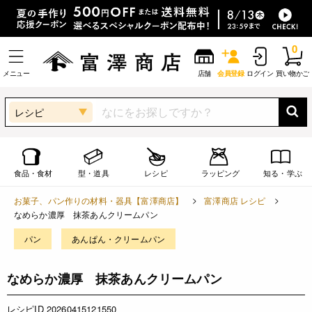
0
メニュー
店舗
会員登録
ログイン
買い物かご
レシピ
食品・食材
型・道具
レシピ
ラッピング
知る・学ぶ
お菓子、パン作りの材料・器具【富澤商店】
富澤商店 レシピ
なめらか濃厚 抹茶あんクリームパン
パン
あんぱん・クリームパン
なめらか濃厚 抹茶あんクリームパン
レシピID 20260415121550