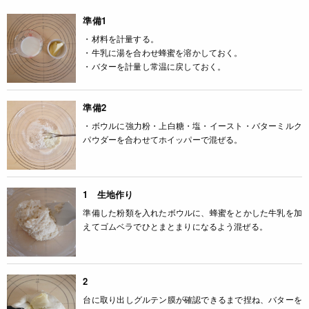
準備1
・材料を計量する。
・牛乳に湯を合わせ蜂蜜を溶かしておく。
・バターを計量し常温に戻しておく。
準備2
・ボウルに強力粉・上白糖・塩・イースト・バターミルク
パウダーを合わせてホイッパーで混ぜる。
1 生地作り
準備した粉類を入れたボウルに、蜂蜜をとかした牛乳を加
えてゴムベラでひとまとまりになるよう混ぜる。
2
台に取り出しグルテン膜が確認できるまで捏ね、バターを