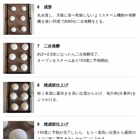
6 成形
丸め直し、天板に並べ乾燥しないようスチーム機能や発酵
機を使い35度で約60分二次発酵をとる。
7 二次発酵
約2〜2.5倍になったら二次発酵完了。
オーブンをスチームあり150度に予熱開始。
8 焼成前仕上げ
軽く表面に霧吹きを高い位置からかけ、強力粉(分量外)を
ふりかける。
9 焼成前仕上げ
150度に予熱が完了したら、もう一度高い位置から霧雨の
ように軽く霧吹きをしオーブンに入れる。