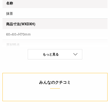
名称
抹茶
商品寸法(WXDXH)
60×60×H70mm
原材料名
もっと見る
茶（京都府産）
保存方法(未開封)
高温多湿を避け移り香にご注意ください
みんなのクチコミ
賞味期限(未開封時)
※製造日を起点とした期限です。
6ヶ月