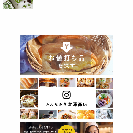
ご利用方法
＜抹茶の点て方＞
ティースプーンに軽く1杯（約1g）の抹茶を茶わんに入れ、熱
湯約50mlを注ぎ、茶せんで手早く混ぜます。
JANコード
4932503360366