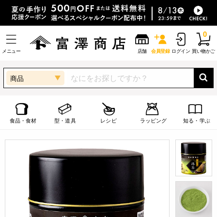
0
メニュー
店舗
会員登録
ログイン
買い物かご
商品
食品・食材
型・道具
レシピ
ラッピング
知る・学ぶ