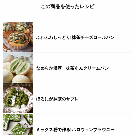
アレルギー
この商品を使ったレシピ
なし(特定原材料8品目)
コンタミネーション
ふわふわしっとり!抹茶チーズロールパン
なし
栄養成分表示
(茶葉30g当たり) エネルギー 114kcal たんぱく質 7.8g 脂質
なめらか濃厚 抹茶あんクリームパン
1.2g 炭水化物 18.3g 食塩相当量 0g *この表示値は、目安で
す。
注意事項
ほろにが抹茶のサブレ
* お茶は鮮度が大切です。開封後は袋を密閉するか密封容器に
移し、お早めにお飲みください。
* 熱湯による火傷にご注意ください。
* 品質保持の為、脱酸素剤を封入しております。食べられませ
ミックス粉で作る!ハロウィンブラウニー
んのでご注意ください。