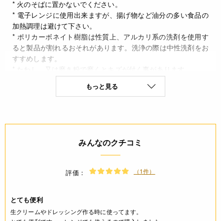
* 火のそばに置かないでください。
* 電子レンジに使用出来ますが、揚げ物など油分の多い食品の
加熱調理は避けて下さい。
* ポリカーボネイト樹脂は性質上、アルカリ系の洗剤を使用す
ると製品が割れるおそれがあります。洗浄の際は中性洗剤をお
すすめします。
* たわし、又は磨き粉で磨くとキズが付く事があります。
もっと見る
◆商品の在庫・販売状況について◆
・諸事情により、予告なく販売終了になる場合がございます。
予めご了承ください。
・当サイトに掲載されている商品は、ご購入可能な状態にあっ
ても必ずしも在庫を保証するものではありません。予めご了承
みんなのクチコミ
ください。
詳細
（1件）
評価：
◆原料樹脂 ポリカーボネート
◆耐熱温度 -20℃～＋140℃
とても便利
◆原産国 日本
生クリームやドレッシング作る時に使ってます。