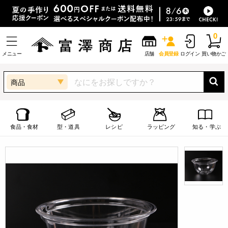
0
メニュー
店舗
会員登録
ログイン
買い物かご
商品
食品・食材
型・道具
レシピ
ラッピング
知る・学ぶ