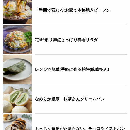
一手間で変わる!お家で本格焼きビーフン
定番!彩り満点さっぱり春雨サラダ
レンジで簡単!手軽に作る柏餅(味噌あん)
なめらか濃厚 抹茶あんクリームパン
もっちり食感がたまらない♩チョコツイストパン