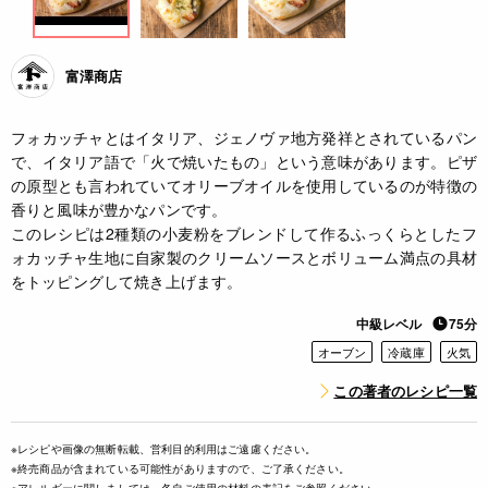
富澤商店
フォカッチャとはイタリア、ジェノヴァ地方発祥とされているパン
で、イタリア語で「火で焼いたもの」という意味があります。ピザ
の原型とも言われていてオリーブオイルを使用しているのが特徴の
香りと風味が豊かなパンです。
このレシピは2種類の小麦粉をブレンドして作るふっくらとしたフ
ォカッチャ生地に自家製のクリームソースとボリューム満点の具材
をトッピングして焼き上げます。
中級レベル
75分
オーブン
冷蔵庫
火気
この著者のレシピ一覧
※レシピや画像の無断転載、営利目的利用はご遠慮ください。
※終売商品が含まれている可能性がありますので、ご了承ください。