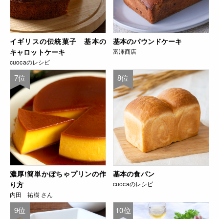
イギリスの伝統菓子 基本の
基本のパウンドケーキ
キャロットケーキ
富澤商店
cuocaのレシピ
7位
8位
濃厚!簡単かぼちゃプリンの作
基本の食パン
り方
cuocaのレシピ
内田 祐樹 さん
9位
10位