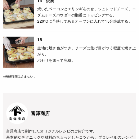
14 焼成
焼いたベーコンとエリンギをのせ、シュレッドチーズ、エ
ダムチーズパウダーの順番にトッピングする。
220℃に予熱してあるオーブンに入れて15分焼成する。
15
生地に焼き色がつき、チーズに焦げ目がつく程度で焼き上
がり。
パセリを飾って完成。
※発酵時間は含まない。
富澤商店
富澤商店で制作したオリジナルレシピのご紹介です。
基本的なテクニックや材料のちょっとしたコツから、プロレベルのレシピ