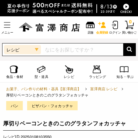
0
メニュー
店舗
会員登録
ログイン
買い物かご
レシピ
食品・食材
型・道具
レシピ
ラッピング
知る・学ぶ
お菓子、パン作りの材料・器具【富澤商店】
富澤商店 レシピ
厚切りベーコンときのこのグラタンフォカッチャ
パン
ピザパン・フォカッチャ
厚切りベーコンときのこのグラタンフォカッチャ
レシピID 20250108103550