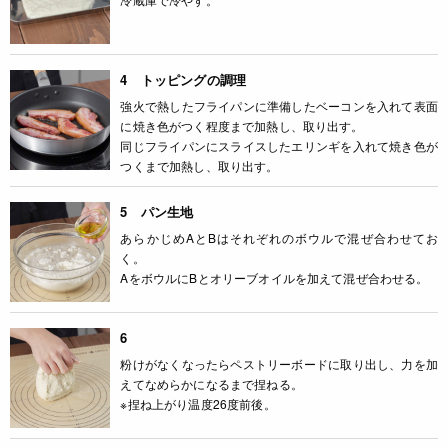
4 トッピングの調理
強火で熱したフライパンに準備したベーコンを入れて表面
に焼き色がつく程度まで加熱し、取り出す。
同じフライパンにスライスしたエリンギを入れて焼き色が
つくまで加熱し、取り出す。
5 パン生地
あらかじめAとBはそれぞれのボウルで混ぜ合わせてお
く。
AをボウルにBとオリーブオイルを加えて混ぜ合わせる。
6
粉けがなくなったらペストリーボードに取り出し、力を加
えてなめらかになるまで捏ねる。
※捏ね上がり温度26度前後。