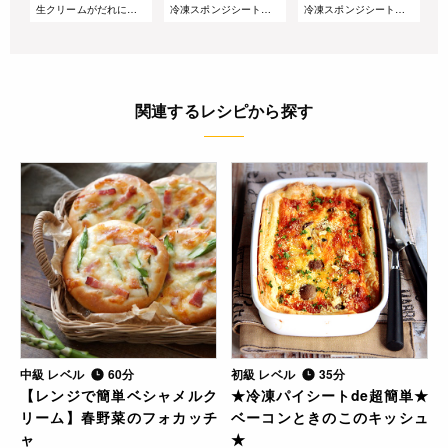
生クリームがだれにくい!サマーショートケーキ
冷凍スポンジシートで簡単!桃とアールグレイのズコットケーキ
冷凍スポンジシートで簡単!重ねるだけのベリーグラスケーキ
関連するレシピから探す
中級 レベル
60分
初級 レベル
35分
【レンジで簡単ベシャメルク
★冷凍パイシートde超簡単★
リーム】春野菜のフォカッチ
ベーコンときのこのキッシュ
ャ
★