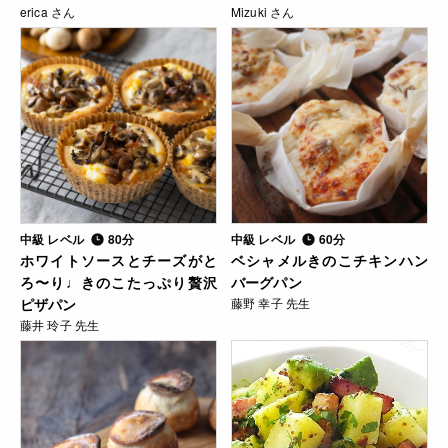
erica さん
Mizuki さん
中級 レベル
80分
中級 レベル
60分
ホワイトソースとチーズがと
ベシャメルきのこチキンハン
ろ〜り♩きのこたっぷり贅沢
バーグパン
ピザパン
藤野 幸子 先生
藤井 玲子 先生