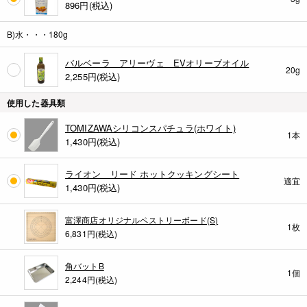
896
円(税込)
B)水・・・180g
バルベーラ アリーヴェ EVオリーブオイル
20g
2,255
円(税込)
使用した器具類
TOMIZAWAシリコンスパチュラ(ホワイト)
1本
1,430
円(税込)
ライオン リード ホットクッキングシート
適宜
1,430
円(税込)
富澤商店オリジナルペストリーボード(S)
1枚
6,831円(税込)
角バットB
1個
2,244円(税込)