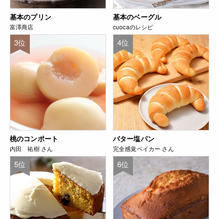
基本のプリン
基本のベーグル
富澤商店
cuocaのレシピ
3位
4位
桃のコンポート
バター塩パン
内田 祐樹 さん
完全感覚ベイカー さん
5位
6位