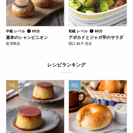
中級 レベル
60分
初級 レベル
60分
基本のシャンピニオン
アボカドとジャガ芋のサラダ
富澤商店
関口 絢子 先生
レシピランキング
1位
2位