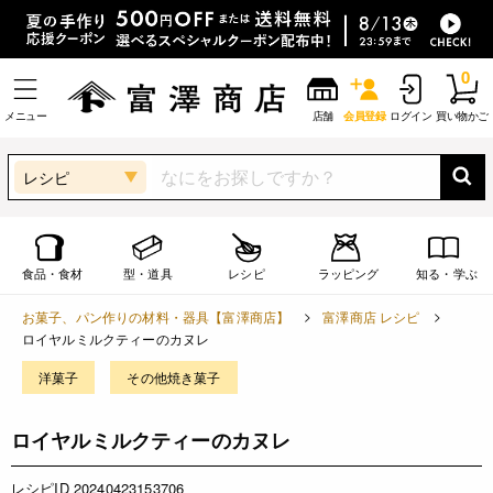
0
メニュー
店舗
会員登録
ログイン
買い物かご
レシピ
食品・食材
型・道具
レシピ
ラッピング
知る・学ぶ
お菓子、パン作りの材料・器具【富澤商店】
富澤商店 レシピ
ロイヤルミルクティーのカヌレ
洋菓子
その他焼き菓子
ロイヤルミルクティーのカヌレ
レシピID 20240423153706