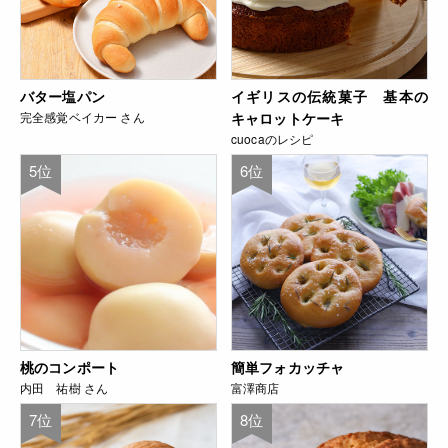
バター塩パン
イギリスの伝統菓子 基本の
完全感覚ベイカー さん
キャロットケーキ
cuocaのレシピ
5位
6位
桃のコンポート
簡単フォカッチャ
内田 祐樹 さん
富澤商店
7位
8位