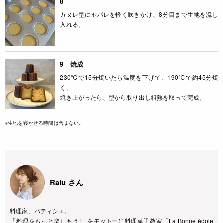
8
カヌレ型にセパレを軽く吹きかけ、8分目まで生地を流し
入れる。
9 焼成
230℃で15分焼いたら温度を下げて、190℃で約45分焼
く。
焼き上がったら、型から取り出し粗熱を取って完成。
※生地を寝かせる時間は含まない。
Ralu さん
料理家、パティシエ。
「料理をもっと楽しもう!」をモットーに料理菓子教室「La Bonne école