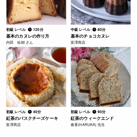
初級 レベル
120分
中級 レベル
80分
基本のカヌレの作り方
基本のチョコカヌレ
内田 祐樹 さん
富澤商店
初級 レベル
40分
初級 レベル
90分
紅茶のバスクチーズケーキ
紅茶のウィークエンド
富澤商店
春香(HARUKA) 先生