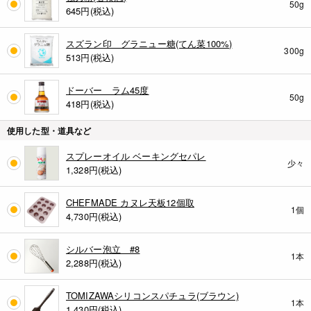
50g
645
円(税込)
スズラン印 グラニュー糖(てん菜100%)
300g
513
円(税込)
ドーバー ラム45度
50g
418
円(税込)
使用した型・道具など
スプレーオイル ベーキングセパレ
少々
1,328
円(税込)
CHEFMADE カヌレ天板12個取
1個
4,730
円(税込)
シルバー泡立 #8
1本
2,288
円(税込)
TOMIZAWAシリコンスパチュラ(ブラウン)
1本
1,430
円(税込)