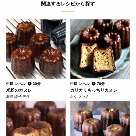
関連するレシピから探す
中級 レベル
30分
中級 レベル
70分
米粉のカヌレ
カリカリもっちりカヌレ
海野 綾子 先生
おなつ さん