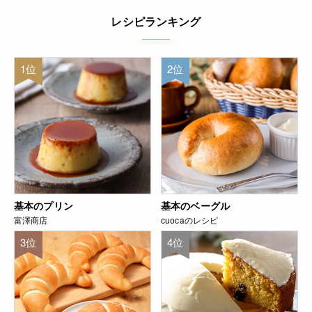
レシピランキング
1位
2位
基本のプリン
基本のベーグル
富澤商店
cuocaのレシピ
3位
4位