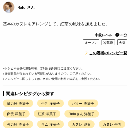
Ralu さん
基本のカヌレをアレンジして、紅茶の風味を加えました。
中級レベル
90分
オーブン
冷蔵庫
火気
この著者のレシピ一覧
※レシピや画像の無断転載、営利目的利用はご遠慮ください。
※終売商品が含まれている可能性がありますので、ご了承ください。
※アレルギーに関しましては、各自ご使用の材料の表記をご参照ください。
関連レシピタグから探す
薄力粉 洋菓子
牛乳 洋菓子
バター 洋菓子
卵黄 洋菓子
紅茶 洋菓子
Raluさん 洋菓子
強力粉 洋菓子
ラム 洋菓子
カヌレ 卵黄
カヌレ 牛乳