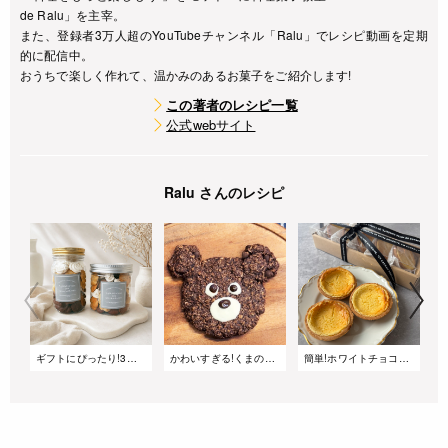
de Ralu」を主宰。
また、登録者3万人超のYouTubeチャンネル「Ralu」でレシピ動画を定期
的に配信中。
おうちで楽しく作れて、温かみのあるお菓子をご紹介します!
この著者のレシピ一覧
公式webサイト
Ralu さんのレシピ
ギフトにぴったり!3色のサクサククッキージャー
かわいすぎる!くまのオートミールチョコチップクッキー|動物クッキーの作り方
簡単!ホワイトチョコとチーズの濃厚タルト