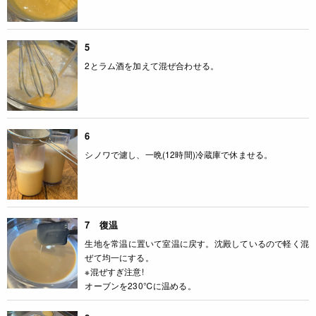
5
2とラム酒を加えて混ぜ合わせる。
6
シノワで濾し、一晩(12時間)冷蔵庫で休ませる。
7 復温
生地を常温に置いて室温に戻す。沈殿しているので軽く混
ぜて均一にする。
※混ぜすぎ注意!
オーブンを230℃に温める。