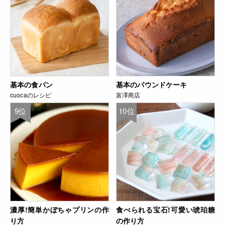
基本の食パン
基本のパウンドケーキ
cuocaのレシピ
富澤商店
9位
10位
濃厚!簡単かぼちゃプリンの作
食べられる宝石!可愛い琥珀糖
り方
の作り方