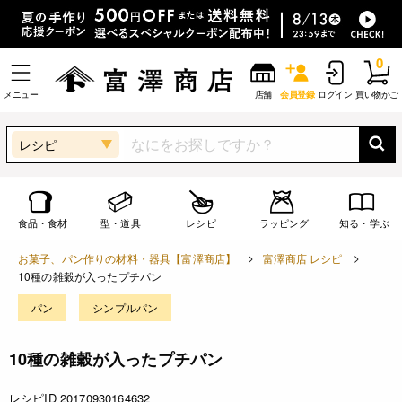
0
メニュー
店舗
会員登録
ログイン
買い物かご
レシピ
食品・食材
型・道具
レシピ
ラッピング
知る・学ぶ
お菓子、パン作りの材料・器具【富澤商店】
富澤商店 レシピ
10種の雑穀が入ったプチパン
パン
シンプルパン
10種の雑穀が入ったプチパン
レシピID 20170930164632