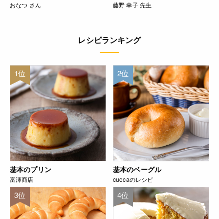
おなつ さん
藤野 幸子 先生
レシピランキング
1位
2位
基本のプリン
基本のベーグル
富澤商店
cuocaのレシピ
3位
4位