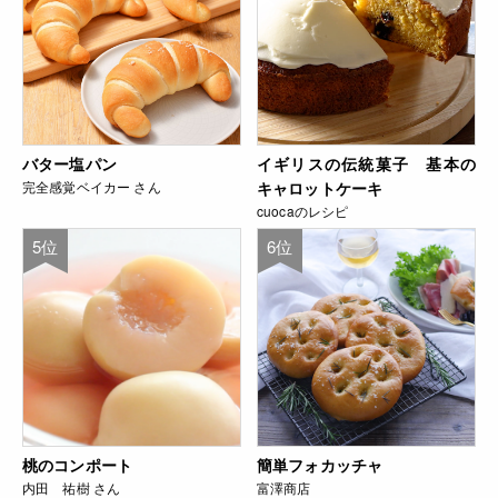
バター塩パン
イギリスの伝統菓子 基本の
完全感覚ベイカー さん
キャロットケーキ
cuocaのレシピ
5位
6位
桃のコンポート
簡単フォカッチャ
内田 祐樹 さん
富澤商店