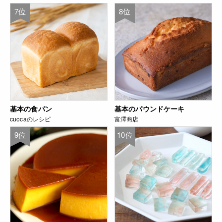
7位
8位
基本の食パン
基本のパウンドケーキ
cuocaのレシピ
富澤商店
9位
10位