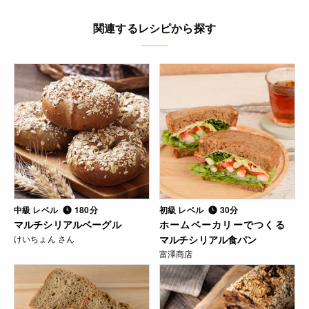
関連するレシピから探す
中級 レベル
180分
初級 レベル
30分
マルチシリアルベーグル
ホームベーカリーでつくる
けいちょん さん
マルチシリアル食パン
富澤商店