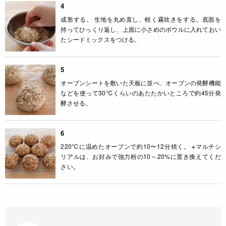
4
成形する。 生地を丸め直し、軽く霧吹きをする。底面を
持ってひっくり返し、上面に小さめのボウルに入れておい
たシードミックスをつける。
5
オーブンシートを敷いた天板に並べ、オーブンの発酵機能
などを使って30℃くらいのあたたかいところで約45分発
酵させる。
6
220℃に温めたオーブンで約10〜12分焼く。 ※マルチシ
リアルは、お好みで強力粉の10～20%に置き換えてくだ
さい。