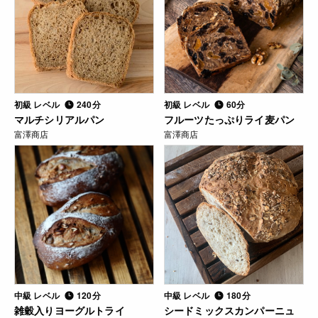
初級 レベル
240分
初級 レベル
60分
マルチシリアルパン
フルーツたっぷりライ麦パン
富澤商店
富澤商店
中級 レベル
120分
中級 レベル
180分
雑穀入りヨーグルトライ
シードミックスカンパーニュ