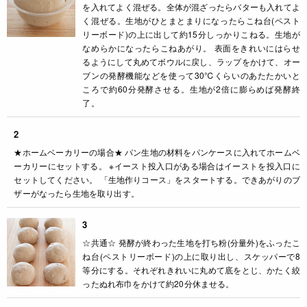
を入れてよく混ぜる。全体が混ざったらバターも入れてよ
く混ぜる。生地がひとまとまりになったらこね台(ペスト
リーボード)の上に出して約15分しっかりこねる。生地が
なめらかになったらこねあがり。 表面をきれいにはらせ
るようにして丸めてボウルに戻し、ラップをかけて、オー
ブンの発酵機能などを使って30℃くらいのあたたかいと
ころで約60分発酵させる。生地が2倍に膨らめば発酵終
了。
2
★ホームベーカリーの場合★ パン生地の材料をパンケースに入れてホームベ
ーカリーにセットする。 ※イースト投入口がある場合はイーストを投入口に
セットしてください。 「生地作りコース」をスタートする。できあがりのブ
ザーがなったら生地を取り出す。
3
☆共通☆ 発酵が終わった生地を打ち粉(分量外)をふったこ
ね台(ペストリーボード)の上に取り出し、スケッパーで8
等分にする。それぞれきれいに丸めて底をとじ、かたく絞
ったぬれ布巾をかけて約20分休ませる。