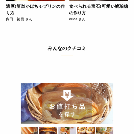
濃厚!簡単かぼちゃプリンの作
食べられる宝石!可愛い琥珀糖
り方
の作り方
内田 祐樹 さん
erica さん
みんなのクチコミ