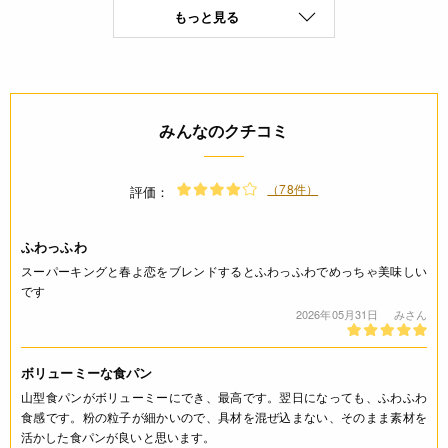
もっと見る
小麦粉(国内製造)
保存方法(未開封)
直射日光・高温多湿を避け、冷暗所にて保存
みんなのクチコミ
賞味期限(未開封時)
※製造日を起点とした期限です。
（78件）
評価：
180日
ふわっふわ
アレルギー
スーパーキングと春よ恋をブレンドするとふわっふわでめっちゃ美味しい
です
小麦(特定原材料8品目)
2026年05月31日
みさん
栄養成分表示
ボリューミーな食パン
(100g当たり) エネルギー 368kcal たんぱく質 13.8g 脂質 1.5g
山型食パンがボリューミーにでき、最高です。翌日になっても、ふわふわ
炭水化物 70.4g 食塩相当量 0.0g 灰分(g) 0.42g *この表示値
食感です。粉の粒子が細かいので、具材を混ぜ込まない、そのまま素材を
は、目安です。
活かした食パンが良いと思います。