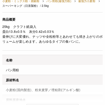
小麦粉・ミックス粉・雑穀粉
パン用粉(最強力粉)
最強力小麦粉
スーパーキング（日清製粉） / 2.5kg
商品概要
25kg クラフト紙袋入
蛋白13.8±0.5％ 灰分0.42±0.03％
釜伸びに大変優れ、ナッツや全粒粉等とあわせても焼き上がりのボ
リュームが楽しめます。あらゆるタイプの食パンに。
名称
パン用粉
原材料名
小麦粉(国内製造)、粉末麦芽／増粘剤(アルギン酸)
原料原産地名