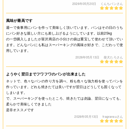
2026年05月20日
くんちパンさん
注意事項
* 原料原産地は原料事情により変更する事があります。
風味が最高です
* 蛋白及び灰分の数値は実績値です。原料事情により変動する
週一で食事用にパンを作って美味しく頂いています。パンはその日のうち
場合がございますので予めご了承下さい。
にパン好きな親しい方にも差し上げるようにしています。以前25kg
の一岱購入しましたが富沢商店の小分けの袋は重宝して使わせて頂いてい
◆商品の在庫・販売状況について◆
ます。どんなパンにも私はスーパーキングの風味が好きで、こだわって使
・諸事情により、予告なく販売終了になる場合がございます。
用しています。
予めご了承ください。
2026年05月13日
柴犬たろさん
・当サイトに掲載されている商品は、ご購入可能な状態にあっ
ても必ずしも在庫を保証するものではありません。予めご了承
ようやく翌日までフワフワのパンが出来ました
ください。
ネットで、色々なパンの作り方を調べ、粉も色々な強力粉を使ってパンを
作っています。どれも焼きたては良いですが翌日はどうしても固くなって
更新情報
しまいます。
で、スーパーキングを使ったところ、焼きたては勿論、翌日になっても、
2017.09.04 規格（3kg→2.5kg）、JAN変更
柔らかで美味しくできました
是非オススメです
JANコード
2026年05月13日
fragransuさん
4932503127280