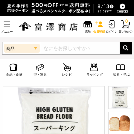
0
メニュー
店舗
会員登録
ログイン
買い物かご
商品
食品・食材
型・道具
レシピ
ラッピング
知る・学ぶ