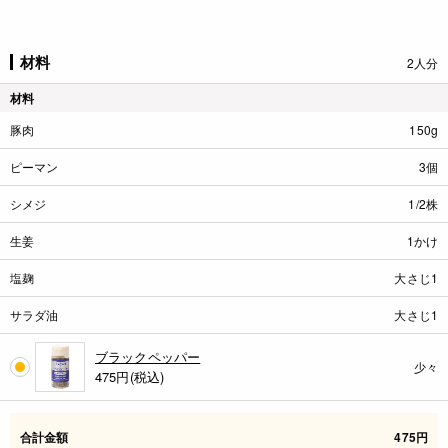
材料
2人分
材料
豚肉
150g
ピーマン
3個
シメジ
1/2株
生姜
1かけ
塩麹
大さじ1
サラダ油
大さじ1
ブラックペッパー
少々
475
円(税込)
合計金額
475円