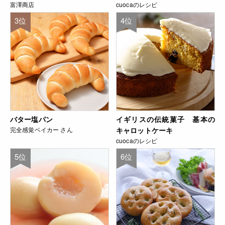
富澤商店
cuocaのレシピ
3位
4位
バター塩パン
イギリスの伝統菓子 基本の
完全感覚ベイカー さん
キャロットケーキ
cuocaのレシピ
5位
6位