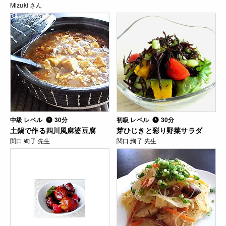
Mizuki さん
中級 レベル
30分
初級 レベル
30分
土鍋で作る四川風麻婆豆腐
芽ひじきと彩り野菜サラダ
関口 絢子 先生
関口 絢子 先生