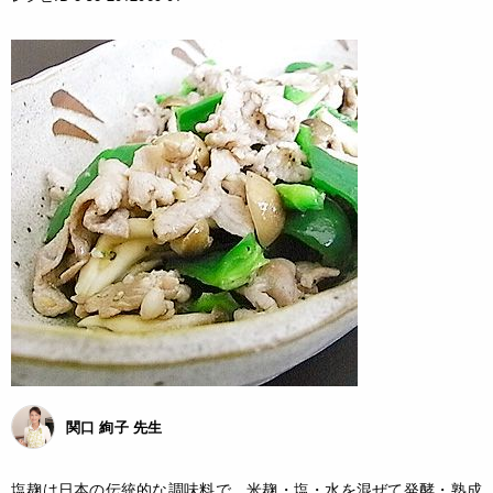
関口 絢子 先生
塩麹は日本の伝統的な調味料で、米麹・塩・水を混ぜて発酵・熟成