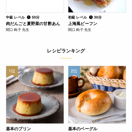
中級 レベル
50分
初級 レベル
30分
肉だんごと夏野菜の甘酢あん
上海風ビーフン
関口 絢子 先生
関口 絢子 先生
レシピランキング
1位
2位
基本のプリン
基本のベーグル