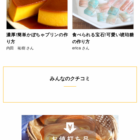
濃厚!簡単かぼちゃプリンの作
食べられる宝石!可愛い琥珀糖
り方
の作り方
内田 祐樹 さん
erica さん
みんなのクチコミ