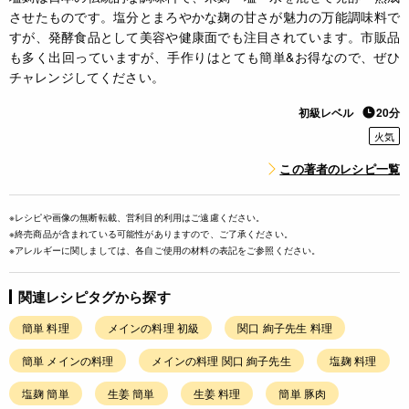
させたものです。塩分とまろやかな麹の甘さが魅力の万能調味料で
すが、発酵食品として美容や健康面でも注目されています。市販品
も多く出回っていますが、手作りはとても簡単&お得なので、ぜひ
チャレンジしてください。
初級レベル
20分
火気
この著者のレシピ一覧
※レシピや画像の無断転載、営利目的利用はご遠慮ください。
※終売商品が含まれている可能性がありますので、ご了承ください。
※アレルギーに関しましては、各自ご使用の材料の表記をご参照ください。
関連レシピタグから探す
簡単 料理
メインの料理 初級
関口 絢子先生 料理
簡単 メインの料理
メインの料理 関口 絢子先生
塩麹 料理
塩麹 簡単
生姜 簡単
生姜 料理
簡単 豚肉