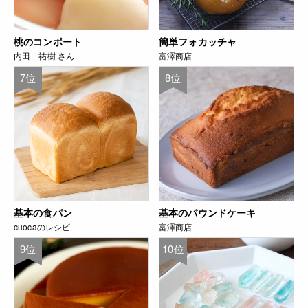
桃のコンポート
簡単フォカッチャ
内田 祐樹 さん
富澤商店
7位
8位
基本の食パン
基本のパウンドケーキ
cuocaのレシピ
富澤商店
9位
10位