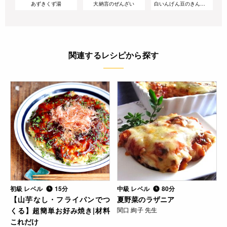
あずきくず湯
大納言のぜんざい
白いんげん豆のきんとん
関連するレシピから探す
初級 レベル
15分
中級 レベル
80分
【山芋なし・フライパンでつ
夏野菜のラザニア
くる】超簡単お好み焼き|材料
関口 絢子 先生
これだけ