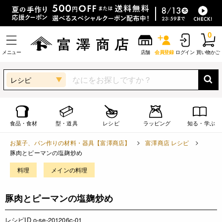
0
メニュー
店舗
会員登録
ログイン
買い物かご
レシピ
食品・食材
型・道具
レシピ
ラッピング
知る・学ぶ
お菓子、パン作りの材料・器具【富澤商店】
富澤商店 レシピ
豚肉とピーマンの塩麹炒め
料理
メインの料理
豚肉とピーマンの塩麹炒め
レシピID o-se-201206c-01