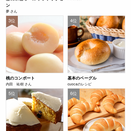
ン
夢 さん
3位
4位
桃のコンポート
基本のベーグル
内田 祐樹 さん
cuocaのレシピ
5位
6位