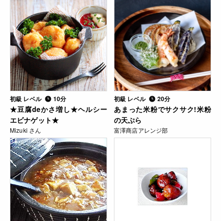
初級 レベル
10分
初級 レベル
20分
★豆腐deかさ増し★ヘルシー
あまった米粉でサクサク!米粉
エビナゲット★
の天ぷら
Mizuki さん
富澤商店アレンジ部