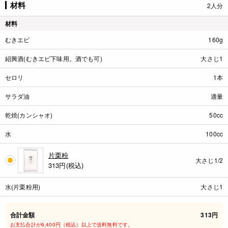
材料
2人分
材料
むきエビ
160g
紹興酒(むきエビ下味用。酒でも可)
大さじ1
セロリ
1本
サラダ油
適量
乾焼(カンシャオ)
50cc
水
100cc
片栗粉
大さじ1/2
313
円(税込)
水(片栗粉用)
大さじ1
合計金額
313円
お支払合計が6,400円（税込）以上で送料無料です。