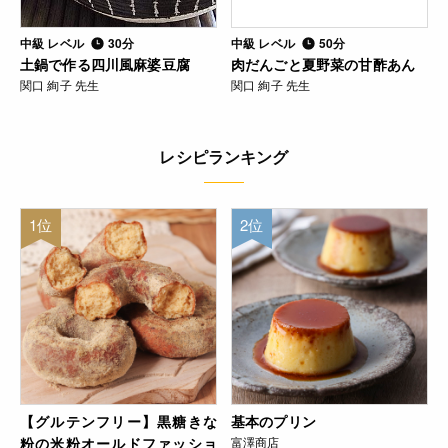
中級 レベル
30分
中級 レベル
50分
土鍋で作る四川風麻婆豆腐
肉だんごと夏野菜の甘酢あん
関口 絢子 先生
関口 絢子 先生
レシピランキング
1位
2位
【グルテンフリー】黒糖きな
基本のプリン
粉の米粉オールドファッショ
富澤商店