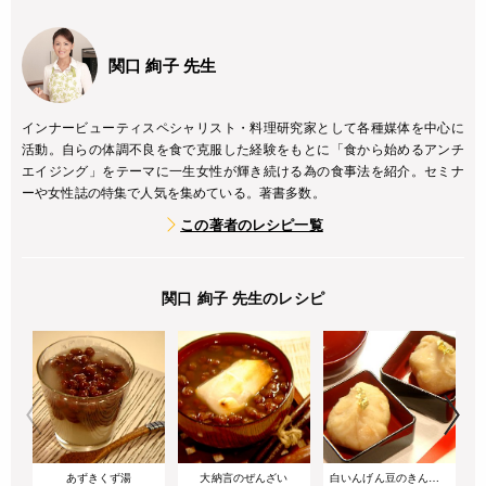
関口 絢子 先生
インナービューティスペシャリスト・料理研究家として各種媒体を中心に
活動。自らの体調不良を食で克服した経験をもとに「食から始めるアンチ
エイジング」をテーマに一生女性が輝き続ける為の食事法を紹介。セミナ
ーや女性誌の特集で人気を集めている。著書多数。
この著者のレシピ一覧
関口 絢子 先生のレシピ
あずきくず湯
大納言のぜんざい
白いんげん豆のきんとん