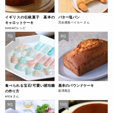
イギリスの伝統菓子 基本の
バター塩パン
キャロットケーキ
完全感覚ベイカー さん
cuocaのレシピ
7位
8位
食べられる宝石!可愛い琥珀糖
基本のパウンドケーキ
の作り方
富澤商店
erica さん
9位
10位