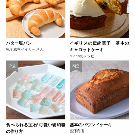
バター塩パン
イギリスの伝統菓子 基本の
完全感覚ベイカー さん
キャロットケーキ
cuocaのレシピ
7位
8位
食べられる宝石!可愛い琥珀糖
基本のパウンドケーキ
の作り方
富澤商店