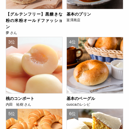
【グルテンフリー】黒糖きな
基本のプリン
粉の米粉オールドファッショ
富澤商店
ン
夢 さん
3位
4位
桃のコンポート
基本のベーグル
内田 祐樹 さん
cuocaのレシピ
5位
6位