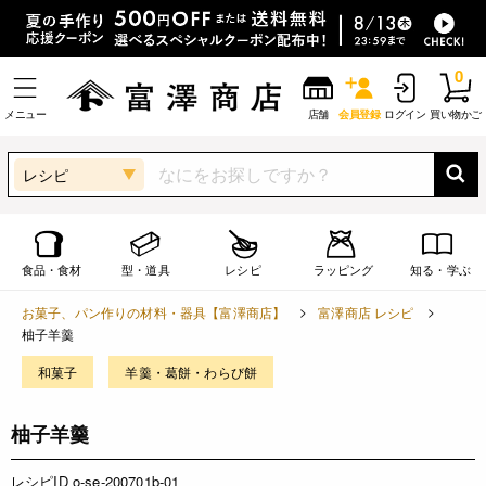
0
メニュー
店舗
会員登録
ログイン
買い物かご
レシピ
食品・食材
型・道具
レシピ
ラッピング
知る・学ぶ
お菓子、パン作りの材料・器具【富澤商店】
富澤商店 レシピ
柚子羊羹
和菓子
羊羹・葛餅・わらび餅
柚子羊羹
レシピID o-se-200701b-01