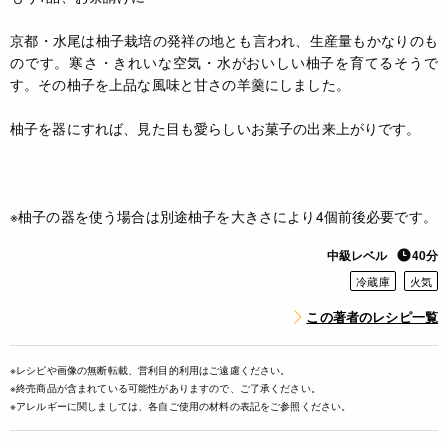
京都・水尾は柚子栽培の発祥の地とも言われ、生産量もかなりのも
のです。寒さ・きれいな空気・水がおいしい柚子を育てるそうで
す。その柚子を上品な風味と甘さの羊羹にしました。
柚子を器にすれば、見た目も愛らしいお菓子の出来上がりです。
※柚子の器を使う場合は別途柚子を大きさにより4個前後必要です。
中級レベル
40分
冷蔵庫
火気
この著者のレシピ一覧
※レシピや画像の無断転載、営利目的利用はご遠慮ください。
※終売商品が含まれている可能性がありますので、ご了承ください。
※アレルギーに関しましては、各自ご使用の材料の表記をご参照ください。