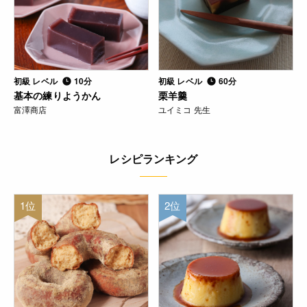
初級 レベル
10分
初級 レベル
60分
基本の練りようかん
栗羊羹
富澤商店
ユイミコ 先生
レシピランキング
1位
2位