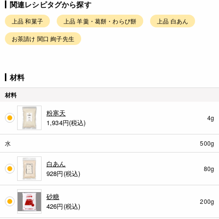
関連レシピタグから探す
上品 和菓子
上品 羊羹・葛餅・わらび餅
上品 白あん
お茶請け 関口 絢子先生
材料
材料
粉寒天
4g
1,934
円(税込)
水
500g
白あん
80g
928
円(税込)
砂糖
200g
426
円(税込)