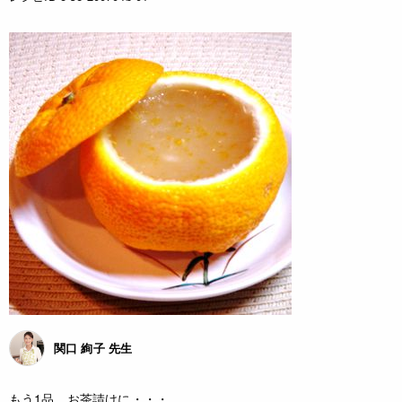
関口 絢子 先生
もう1品、お茶請けに・・・