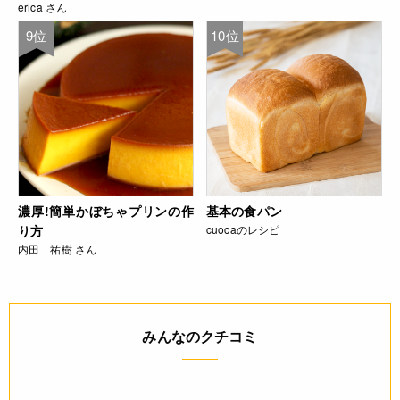
erica さん
9位
10位
濃厚!簡単かぼちゃプリンの作
基本の食パン
り方
cuocaのレシピ
内田 祐樹 さん
みんなのクチコミ