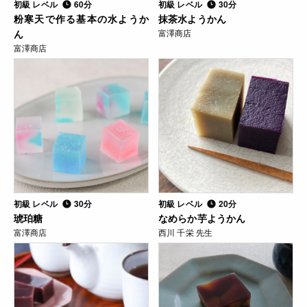
初級 レベル
60分
初級 レベル
30分
粉寒天で作る基本の水ようか
抹茶水ようかん
ん
富澤商店
富澤商店
初級 レベル
30分
初級 レベル
20分
琥珀糖
なめらか芋ようかん
富澤商店
西川 千栄 先生