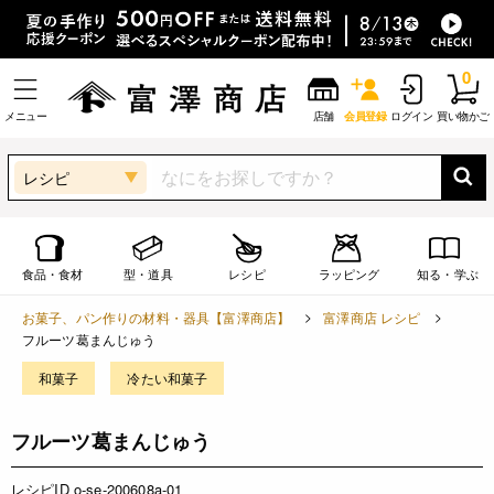
0
メニュー
店舗
会員登録
ログイン
買い物かご
レシピ
食品・食材
型・道具
レシピ
ラッピング
知る・学ぶ
お菓子、パン作りの材料・器具【富澤商店】
富澤商店 レシピ
フルーツ葛まんじゅう
和菓子
冷たい和菓子
フルーツ葛まんじゅう
レシピID o-se-200608a-01