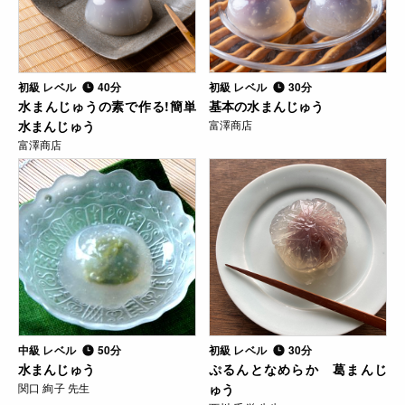
初級 レベル
40分
初級 レベル
30分
水まんじゅうの素で作る!簡単
基本の水まんじゅう
水まんじゅう
富澤商店
富澤商店
中級 レベル
50分
初級 レベル
30分
水まんじゅう
ぷるんとなめらか 葛まんじ
関口 絢子 先生
ゅう