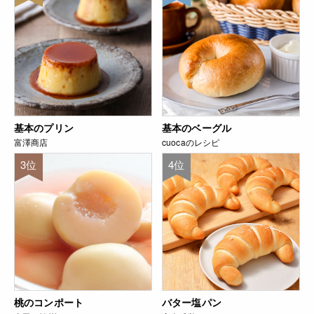
基本のプリン
基本のベーグル
富澤商店
cuocaのレシピ
3位
4位
桃のコンポート
バター塩パン