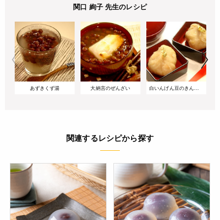
関口 絢子 先生のレシピ
あずきくず湯
大納言のぜんざい
白いんげん豆のきんとん
関連するレシピから探す