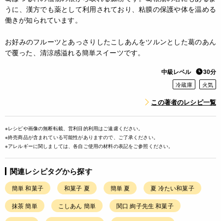
うに、漢方でも薬として利用されており、粘膜の保護や体を温める
働きが知られています。
お好みのフルーツとあっさりしたこしあんをツルンとした葛のあん
で覆った、清涼感溢れる簡単スイーツです。
中級レベル
30分
冷蔵庫
火気
この著者のレシピ一覧
※レシピや画像の無断転載、営利目的利用はご遠慮ください。
※終売商品が含まれている可能性がありますので、ご了承ください。
※アレルギーに関しましては、各自ご使用の材料の表記をご参照ください。
関連レシピタグから探す
簡単 和菓子
和菓子 夏
簡単 夏
夏 冷たい和菓子
抹茶 簡単
こしあん 簡単
関口 絢子先生 和菓子