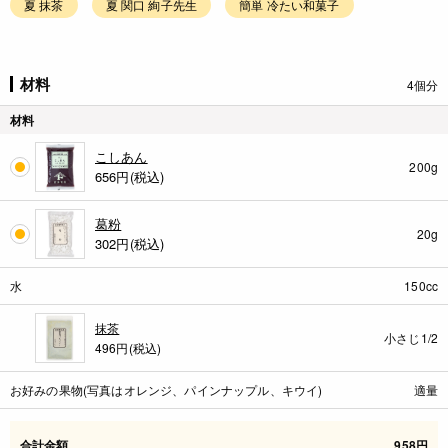
夏 抹茶
夏 関口 絢子先生
簡単 冷たい和菓子
材料
4個分
材料
こしあん
200g
656
円(税込)
葛粉
20g
302
円(税込)
水
150cc
抹茶
小さじ1/2
496円(税込)
お好みの果物(写真はオレンジ、パインナップル、キウイ)
適量
合計金額
958円