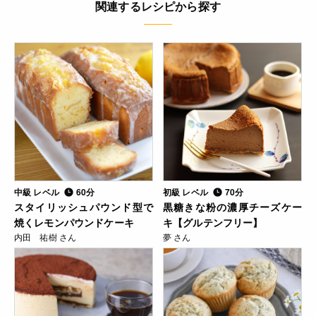
関連するレシピから探す
中級 レベル
60分
初級 レベル
70分
スタイリッシュパウンド型で
黒糖きな粉の濃厚チーズケー
焼くレモンパウンドケーキ
キ【グルテンフリー】
内田 祐樹 さん
夢 さん