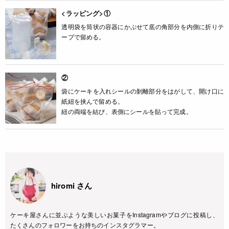
<ラッピング>①
透明袋を筒状の容器にかぶせて底の角部分を内側に折りテ
ープで留める。
②
袋にケーキを入れシールの剝離部分をはがして、開け口に
紙紐を挟んで留める。
紐の両端を結び、表側にシールを貼って完成。
hiromi さん
ケーキ屋さんに並ぶような美しいお菓子をInstagramやブログに投稿し、
たくさんのフォロワーをお持ちのインスタグラマー。