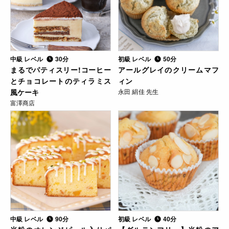
中級 レベル
30分
初級 レベル
50分
まるでパティスリー!コーヒー
アールグレイのクリームマフ
とチョコレートのティラミス
ィン
風ケーキ
永田 絹佳 先生
富澤商店
中級 レベル
90分
初級 レベル
40分