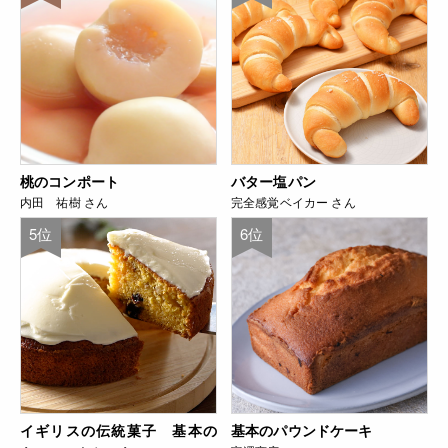
桃のコンポート
バター塩パン
内田 祐樹 さん
完全感覚ベイカー さん
5位
6位
イギリスの伝統菓子 基本の
基本のパウンドケーキ