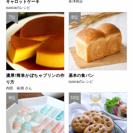
キャロットケーキ
富澤商店
cuocaのレシピ
7位
8位
濃厚!簡単かぼちゃプリンの作
基本の食パン
り方
cuocaのレシピ
内田 祐樹 さん
9位
10位