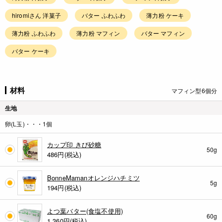
hiromiさん 洋菓子
バター ふわふわ
薄力粉 ケーキ
薄力粉 ふわふわ
薄力粉 マフィン
バター マフィン
バター ケーキ
材料
マフィン型6個分
生地
卵(L玉)・・・1個
カップ印 きび砂糖
50g
486
円(税込)
BonneMamanオレンジハチミツ
5g
194
円(税込)
よつ葉バター(食塩不使用)
60g
1,360
円(税込)