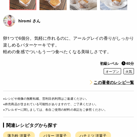
hiromi さん
卵1つで6個分。気軽に作れるのに、アールグレイの香りがしっかり
楽しめるバターケーキです。
軽めの食感でついもう一つ食べたくなる美味しさです。
初級レベル
40分
オーブン
火気
この著者のレシピ一覧
※レシピや画像の無断転載、営利目的利用はご遠慮ください。
※終売商品が含まれている可能性がありますので、ご了承ください。
※アレルギーに関しましては、各自ご使用の材料の表記をご参照ください。
関連レシピタグから探す
薄力粉 洋菓子
バター 洋菓子
ハチミツ 洋菓子