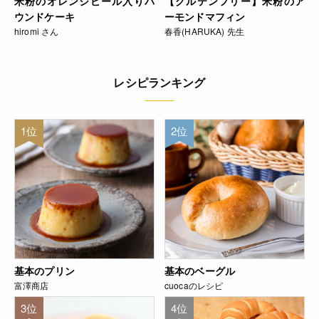
米粉のオレンジピール入りパ
【グルテンフリー】米粉のア
ウンドケーキ
ーモンドマフィン
hiromi さん
春香(HARUKA) 先生
レシピランキング
1位
2位
基本のプリン
基本のベーグル
富澤商店
cuocaのレシピ
3位
4位