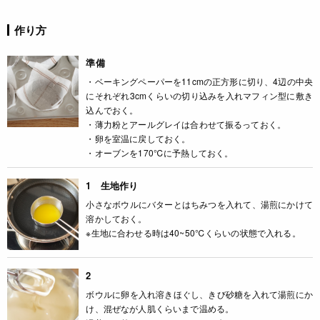
作り方
準備
・ベーキングペーパーを11cmの正方形に切り、4辺の中央
にそれぞれ3cmくらいの切り込みを入れマフィン型に敷き
込んでおく。
・薄力粉とアールグレイは合わせて振るっておく。
・卵を室温に戻しておく。
・オーブンを170℃に予熱しておく。
1 生地作り
小さなボウルにバターとはちみつを入れて、湯煎にかけて
溶かしておく。
※生地に合わせる時は40~50℃くらいの状態で入れる。
2
ボウルに卵を入れ溶きほぐし、きび砂糖を入れて湯煎にか
け、混ぜなが人肌くらいまで温める。