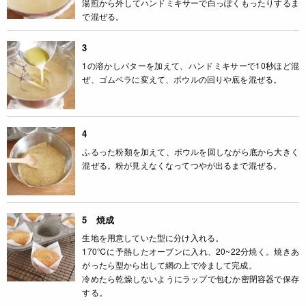
湯煎から外してハンドミキサーで白っぽくもったりするま
で混ぜる。
3
1の溶かしバターを加えて、ハンドミキサーで10秒ほど混
ぜ、ゴムベラに変えて、ボウルの回りや底を混ぜる。
4
ふるった粉類を加えて、ボウルを回しながら底から大きく
混ぜる。粉が見えなくなってつやが出るまで混ぜる。
5 焼成
生地を用意していた型に分け入れる。
170℃に予熱したオーブンに入れ、20~22分焼く。焼きあ
がったら型から出して網の上で冷まして完成。
冷めたら乾燥しないようにラップで包むか密閉容器で保存
する。