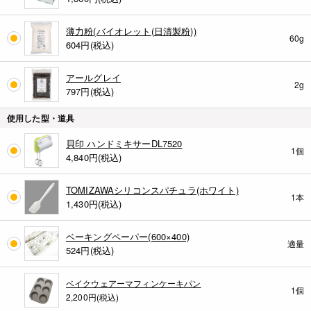
薄力粉(バイオレット(日清製粉))
60g
604
円(税込)
アールグレイ
2g
797
円(税込)
使用した型・道具
貝印 ハンドミキサーDL7520
1個
4,840
円(税込)
TOMIZAWAシリコンスパチュラ(ホワイト)
1本
1,430
円(税込)
ベーキングペーパー(600×400)
適量
524
円(税込)
ベイクウェアーマフィンケーキパン
1個
2,200円(税込)