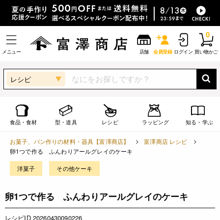
0
メニュー
店舗
会員登録
ログイン
買い物かご
レシピ
食品・食材
型・道具
レシピ
ラッピング
知る・学ぶ
お菓子、パン作りの材料・器具【富澤商店】
富澤商店 レシピ
卵1つで作る ふんわりアールグレイのケーキ
洋菓子
その他ケーキ
卵1つで作る ふんわりアールグレイのケーキ
レシピID 20260430090226