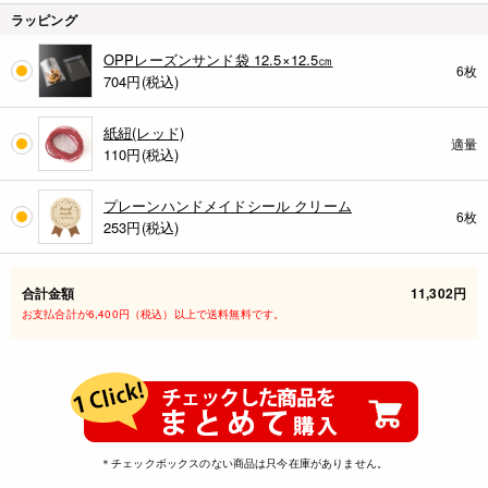
ラッピング
OPPレーズンサンド袋 12.5×12.5㎝
6枚
704
円(税込)
紙紐(レッド)
適量
110
円(税込)
プレーンハンドメイドシール クリーム
6枚
253
円(税込)
合計金額
11,302円
お支払合計が6,400円（税込）以上で送料無料です。
＊チェックボックスのない商品は只今在庫がありません。