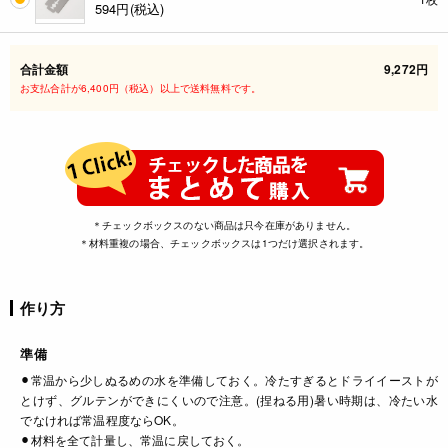
594
円(税込)
合計金額
9,272円
お支払合計が6,400円（税込）以上で送料無料です。
＊チェックボックスのない商品は只今在庫がありません。
＊材料重複の場合、チェックボックスは1つだけ選択されます。
作り方
準備
⚫︎常温から少しぬるめの水を準備しておく。冷たすぎるとドライイーストが
とけず、グルテンができにくいので注意。(捏ねる用)暑い時期は、冷たい水
でなければ常温程度ならOK。
⚫︎材料を全て計量し、常温に戻しておく。