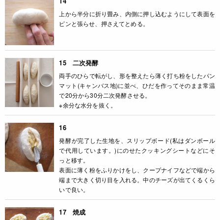
14
上から半分に折り畳み、内側に押し込むようにして表面を
ピンと張らせ、押さえてとめる。
15 二次発酵
両手のひらで転がし、形を整えたら薄く打ち粉をしたパン
マット(キャンバス地)に並べ、ひだを作ってそのまま常温
で20分から30分二次発酵させる。
※余分な水分を抜く。
16
発酵が完了した生地を、スリップボード(私はダンボール
で代用しています。)にのせたクッキングシートなどにそ
っと移す。
表面に薄く粉をふりかけをし、クープナイフなどで端から
端まで大きく切り目を入れる。中のチーズが出てくるくら
いで良い。
17 焼成