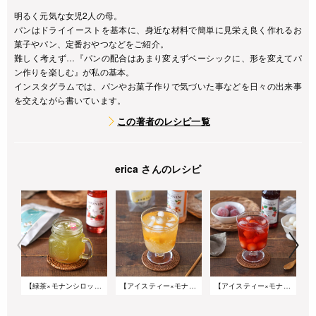
明るく元気な女児2人の母。
パンはドライイーストを基本に、身近な材料で簡単に見栄え良く作れるお
菓子やパン、定番おやつなどをご紹介。
難しく考えず…『パンの配合はあまり変えずベーシックに、形を変えてパ
ン作りを楽しむ』が私の基本。
インスタグラムでは、パンやお菓子作りで気づいた事などを日々の出来事
を交えながら書いています。
この著者のレシピ一覧
erica さんのレシピ
【緑茶×モナンシロップ】ティーカクテル ～緑茶&ローズシロップ～
【アイスティー×モナンシロップ】タピオカ入りデザートティー ～エルダーフラワーブレンド&ピーチシロップ～
【アイスティー×モナンシロップ】白玉入りデザートティー ～ハイビスカスブレンド&ストロベリーシロップ～