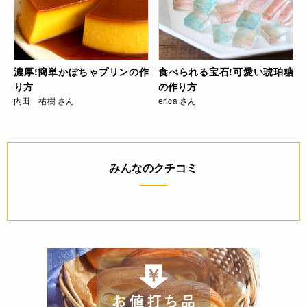
濃厚!簡単かぼちゃプリンの作
食べられる宝石!可愛い琥珀糖
り方
の作り方
内田 祐樹 さん
erica さん
みんなのクチコミ