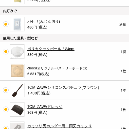
お好みで
パセリ(みじん切り)
適量
486
円(税込)
使用した道具・型など
ポリカクックボール / 24cm
1個
880
円(税込)
cuocaオリジナルペストリーボード(S)
1枚
6,831円(税込)
TOMIZAWAシリコンスパチュラ(ブラウン)
1本
1,430
円(税込)
TOMIZAWAドレッジ
1枚
363
円(税込)
カミソリ刃ホルダー用 両刃カミソリ
1枚