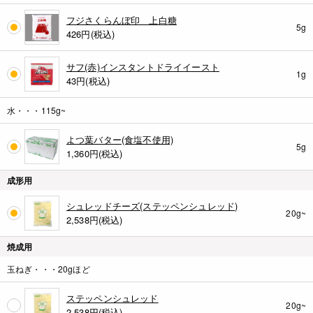
フジさくらんぼ印 上白糖
5g
426
円(税込)
サフ(赤)インスタントドライイースト
1g
43
円(税込)
水・・・115g~
よつ葉バター(食塩不使用)
5g
1,360
円(税込)
成形用
シュレッドチーズ(ステッペンシュレッド)
20g~
2,538
円(税込)
焼成用
玉ねぎ・・・20gほど
ステッペンシュレッド
20g~
2,538
円(税込)