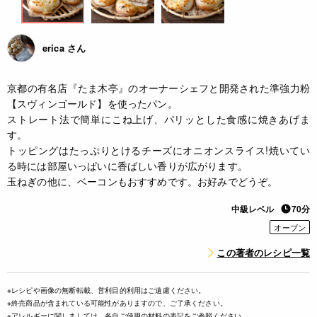
erica さん
京都の有名店『たま木亭』のオーナーシェフと開発された準強力粉
【スヴィンゴールド】を使ったパン。
ストレート法で簡単にこね上げ、パリッとした食感に焼きあげま
す。
トッピングはたっぷりとけるチーズにオニオンスライス!焼いてい
る時には部屋いっぱいに香ばしい香りが広がります。
玉ねぎの他に、ベーコンもおすすめです。お好みでどうぞ。
中級レベル
70分
オーブン
この著者のレシピ一覧
※レシピや画像の無断転載、営利目的利用はご遠慮ください。
※終売商品が含まれている可能性がありますので、ご了承ください。
※アレルギーに関しましては、各自ご使用の材料の表記をご参照ください。