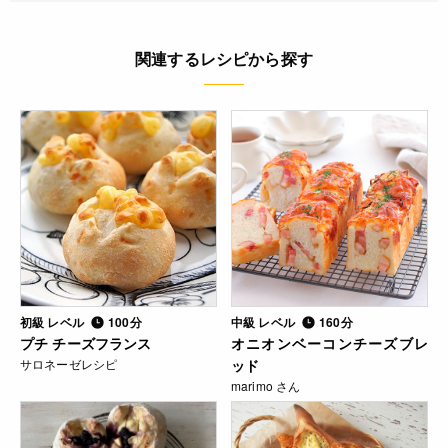
関連するレシピから探す
初級 レベル
100分
中級 レベル
160分
プチ チーズフランス
オニオンベーコンチーズブレ
サロネーゼレシピ
ッド
marimo さん