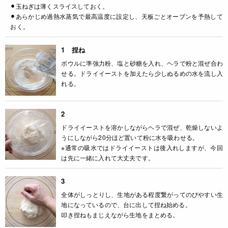
⚫︎玉ねぎは薄くスライスしておく。
⚫︎あらかじめ過熱水蒸気で最高温度に設定し、天板ごとオーブンを予熱して
おく。
1 捏ね
ボウルに準強力粉、塩と砂糖を入れ、ヘラで粉と混ぜ合わ
せる。ドライイーストを加えたら少しぬるめの水を流し入
れる。
2
ドライイーストを溶かしながらヘラで混ぜ、乾燥しないよ
うにしながら20分ほど置いて粉に水を吸わせる。
※通常の吸水ではドライイーストは後入れしますが、今回
は先に一緒に入れて大丈夫です。
3
全体がしっとりし、生地がある程度繋がってのびやすい生
地になっているので、台に出して捏ね始める。
叩き捏ねもまじえながら生地をまとめる。