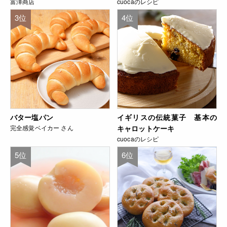
富澤商店
cuocaのレシピ
3位
4位
バター塩パン
イギリスの伝統菓子 基本の
完全感覚ベイカー さん
キャロットケーキ
cuocaのレシピ
5位
6位