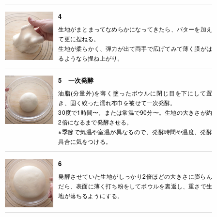
4
生地がまとまってなめらかになってきたら、バターを加え
て更に捏ねる。
生地が柔らかく、弾力が出て両手で広げてみて薄く膜がは
るようなら捏ね上がり。
5 一次発酵
油脂(分量外)を薄く塗ったボウルに閉じ目を下にして置
き、固く絞った濡れ布巾を被せて一次発酵。
30度で1時間〜。または常温で90分〜。生地の大きさが約
2倍になるまで発酵させる。
※季節で気温や室温が異なるので、発酵時間や温度、発酵
具合に気をつける。
6
発酵させていた生地がしっかり2倍ほどの大きさに膨らん
だら、表面に薄く打ち粉をしてボウルを裏返し、重さで生
地が落ちるようにする。