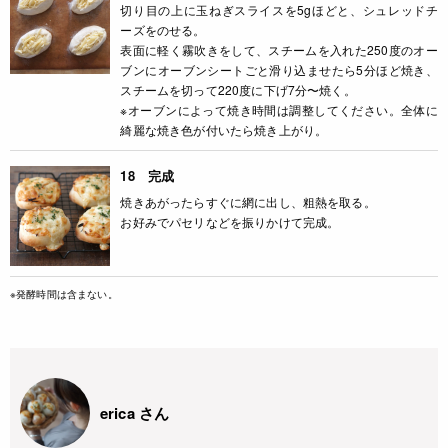
切り目の上に玉ねぎスライスを5gほどと、シュレッドチ
ーズをのせる。
表面に軽く霧吹きをして、スチームを入れた250度のオー
ブンにオーブンシートごと滑り込ませたら5分ほど焼き、
スチームを切って220度に下げ7分〜焼く。
※オーブンによって焼き時間は調整してください。全体に
綺麗な焼き色が付いたら焼き上がり。
18 完成
焼きあがったらすぐに網に出し、粗熱を取る。
お好みでパセリなどを振りかけて完成。
※発酵時間は含まない。
erica さん