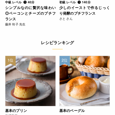
中級 レベル
40分
初級 レベル
140分
シンプルなのに贅沢な味わい
少しのイーストで作るじっく
◎ベーコンとチーズのプチフ
り発酵のプチフランス
ランス
さと さん
藤井 玲子 先生
レシピランキング
1位
2位
基本のプリン
基本のベーグル