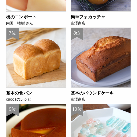
桃のコンポート
簡単フォカッチャ
内田 祐樹 さん
富澤商店
7位
8位
基本の食パン
基本のパウンドケーキ
cuocaのレシピ
富澤商店
9位
10位