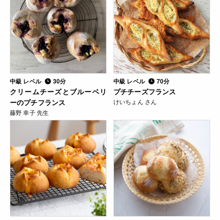
中級 レベル
30分
中級 レベル
70分
クリームチーズとブルーベリ
プチチーズフランス
ーのプチフランス
けいちょん さん
藤野 幸子 先生