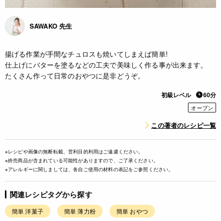
SAWAKO 先生
揚げる作業が手間なチュロスも焼いてしまえば簡単!
仕上げにバターを塗るなどの工夫で美味しく作る事が出来ます。
たくさん作って日常のおやつに是非どうぞ。
初級レベル
60分
オーブン
この著者のレシピ一覧
※レシピや画像の無断転載、営利目的利用はご遠慮ください。
※終売商品が含まれている可能性がありますので、ご了承ください。
※アレルギーに関しましては、各自ご使用の材料の表記をご参照ください。
関連レシピタグから探す
簡単 洋菓子
簡単 薄力粉
簡単 おやつ