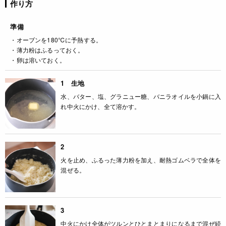
作り方
準備
・オーブンを180℃に予熱する。
・薄力粉はふるっておく。
・卵は溶いておく。
1 生地
水、バター、塩、グラニュー糖、バニラオイルを小鍋に入
れ中火にかけ、全て溶かす。
2
火を止め、ふるった薄力粉を加え、耐熱ゴムベラで全体を
混ぜる。
3
中火にかけ全体がツルンとひとまとまりになるまで混ぜ続