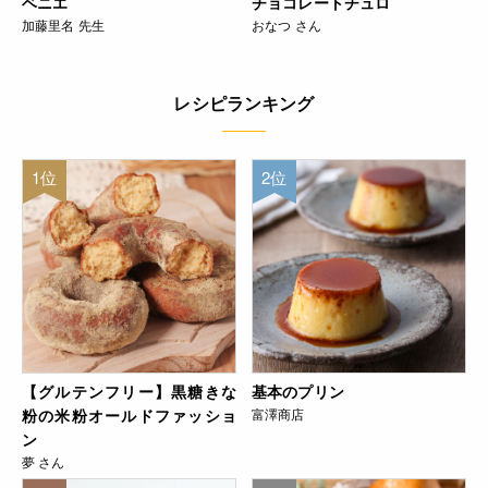
ベニエ
チョコレートチュロ
加藤里名 先生
おなつ さん
レシピランキング
1位
2位
【グルテンフリー】黒糖きな
基本のプリン
粉の米粉オールドファッショ
富澤商店
ン
夢 さん