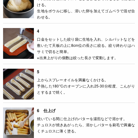
ける。
生地をボウルに移し、溶いた卵を加えてゴムベラで混ぜ合
わせる。
4
口金をセットした絞り袋に生地を入れ、シルパットなどを
敷いたて天板の上に8cm位の長さに絞る。絞り終わりはハ
サミで切ると簡単。
※出来上がりの個数は絞った長さで変動します。
5
上からスプレーオイルを満遍なくかける。
予熱した180℃のオーブンに入れ25-30分程度、こんがり
とするまで焼く。
6 仕上げ
焼いている間に仕上げのバターを湯煎などで溶かす。
チュロスが焼きあがったら、溶かしバターを刷毛で満遍な
くチュロスに薄く塗る。