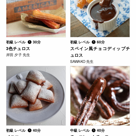
初級 レベル
30分
初級 レベル
60分
3色チュロス
スペイン風チョコディップチ
岸田 夕子 先生
ュロス
SAWAKO 先生
初級 レベル
40分
中級 レベル
40分