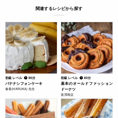
関連するレシピから探す
初級 レベル
90分
初級 レベル
60分
バナナシフォンケーキ
基本のオールドファッション
春香(HARUKA) 先生
ドーナツ
富澤商店