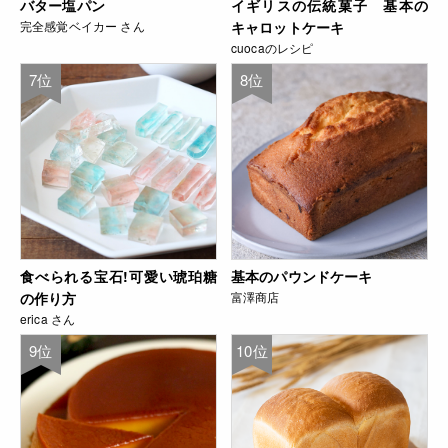
バター塩パン
イギリスの伝統菓子 基本の
完全感覚ベイカー さん
キャロットケーキ
cuocaのレシピ
7位
8位
食べられる宝石!可愛い琥珀糖
基本のパウンドケーキ
の作り方
富澤商店
erica さん
9位
10位