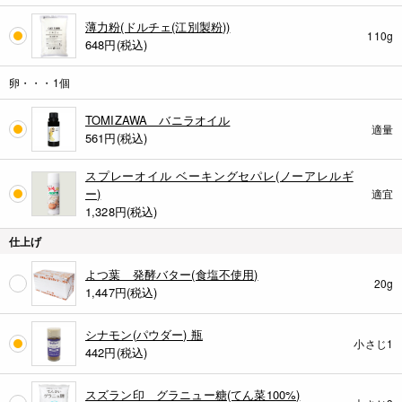
薄力粉(ドルチェ(江別製粉))
110g
648
円(税込)
卵・・・1個
TOMIZAWA バニラオイル
適量
561
円(税込)
スプレーオイル ベーキングセパレ(ノーアレルギ
ー)
適宜
1,328
円(税込)
仕上げ
よつ葉 発酵バター(食塩不使用)
20g
1,447
円(税込)
シナモン(パウダー) 瓶
小さじ1
442
円(税込)
スズラン印 グラニュー糖(てん菜100%)