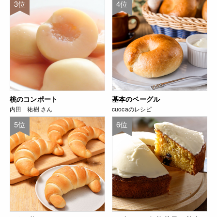
3位
4位
桃のコンポート
基本のベーグル
内田 祐樹 さん
cuocaのレシピ
5位
6位