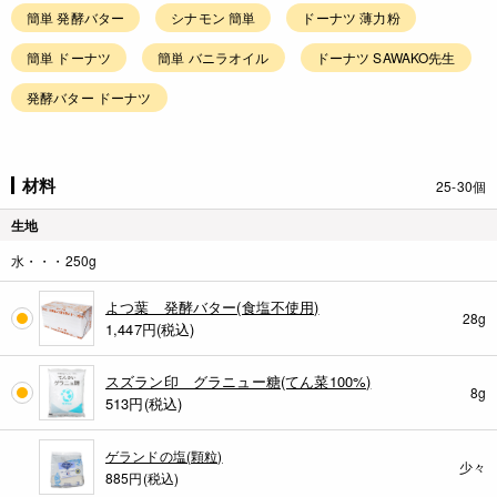
簡単 発酵バター
シナモン 簡単
ドーナツ 薄力粉
簡単 ドーナツ
簡単 バニラオイル
ドーナツ SAWAKO先生
発酵バター ドーナツ
材料
25-30個
生地
水・・・250g
よつ葉 発酵バター(食塩不使用)
28g
1,447
円(税込)
スズラン印 グラニュー糖(てん菜100%)
8g
513
円(税込)
ゲランドの塩(顆粒)
少々
885円(税込)