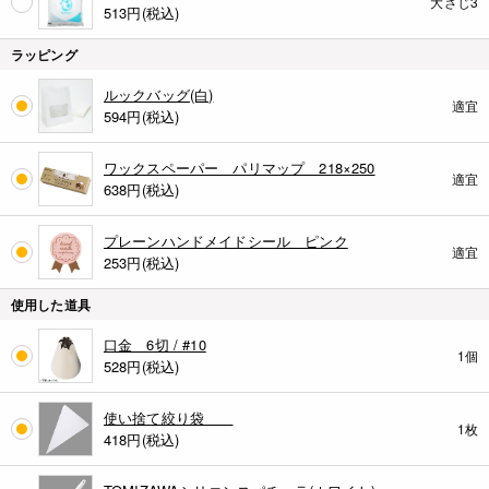
大さじ3
513
円(税込)
ラッピング
ルックバッグ(白)
適宜
594
円(税込)
ワックスペーパー パリマップ 218×250
適宜
638
円(税込)
プレーンハンドメイドシール ピンク
適宜
253
円(税込)
使用した道具
口金 6切 / #10
1個
528
円(税込)
使い捨て絞り袋
1枚
418
円(税込)