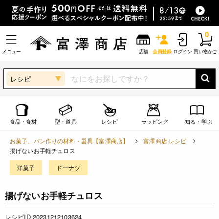
0
メニュー
店舗
会員登録
ログイン
買い物かご
レシピ
食品・食材
型・道具
レシピ
ラッピング
知る・学ぶ
お菓子、パン作りの材料・器具【富澤商店】
富澤商店 レシピ
揚げないお手軽チュロス
洋菓子
ドーナツ
揚げないお手軽チュロス
レシピID 20231212103624