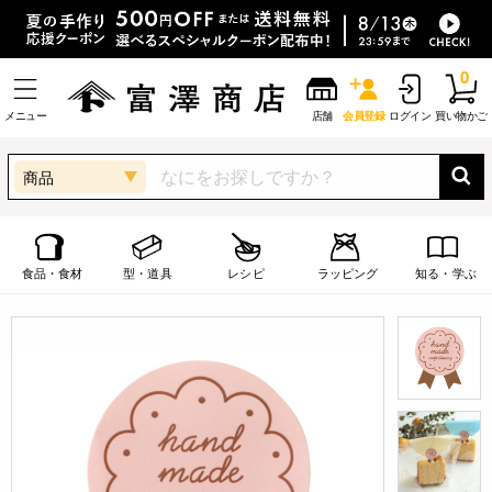
0
メニュー
店舗
会員登録
ログイン
買い物かご
商品
食品・食材
型・道具
レシピ
ラッピング
知る・学ぶ