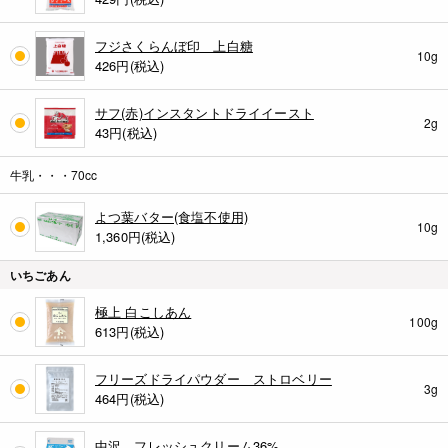
フジさくらんぼ印 上白糖
10g
426
円(税込)
サフ(赤)インスタントドライイースト
2g
43
円(税込)
牛乳・・・70cc
よつ葉バター(食塩不使用)
10g
1,360
円(税込)
いちごあん
極上 白こしあん
100g
613
円(税込)
フリーズドライパウダー ストロベリー
3g
464
円(税込)
中沢 フレッシュクリーム36%