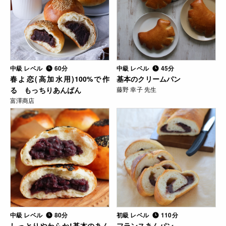
中級 レベル
60分
中級 レベル
45分
春よ恋(高加水用)100%で作
基本のクリームパン
る もっちりあんぱん
藤野 幸子 先生
富澤商店
中級 レベル
80分
初級 レベル
110分
しっとりやわらか!基本のあん
フランスあんパン