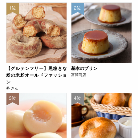
1位
2位
【グルテンフリー】黒糖きな
基本のプリン
粉の米粉オールドファッショ
富澤商店
ン
夢 さん
3位
4位