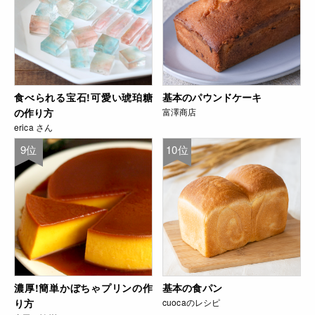
食べられる宝石!可愛い琥珀糖
基本のパウンドケーキ
の作り方
富澤商店
erica さん
9位
10位
濃厚!簡単かぼちゃプリンの作
基本の食パン
り方
cuocaのレシピ