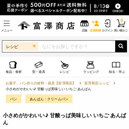
0
メニュー
店舗
会員登録
ログイン
買い物かご
レシピ
食品・食材
型・道具
レシピ
ラッピング
知る・学ぶ
お菓子、パン作りの材料・器具【富澤商店】
富澤商店 レシピ
小さめがかわいい♪ 甘酸っぱ美味しい いちご あんぱん
パン
あんぱん・クリームパン
小さめがかわいい♪ 甘酸っぱ美味しい いちご あんぱ
ん