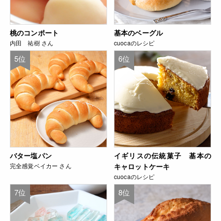
桃のコンポート
基本のベーグル
内田 祐樹 さん
cuocaのレシピ
5位
6位
バター塩パン
イギリスの伝統菓子 基本の
完全感覚ベイカー さん
キャロットケーキ
cuocaのレシピ
7位
8位