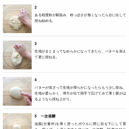
2
ある程度粉が馴染み、粉っぽさが無くなったら台に出して
捏ね始める。
3
生地がまとまってなめらかになってきたら、バターを加え
て更に捏ねる。
4
バターが混ざって生地が滑らかになったらもう少し捏ね、
生地が柔らかく、弾力が出て両手で広げてみて薄く膜がは
るようなら捏ね上がり。
5 一次発酵
油脂(分量外)を薄く塗ったボウルに閉じ目を下にして置