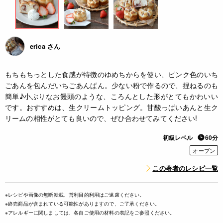
erica さん
もちもちっとした食感が特徴のゆめちからを使い、ピンク色のいち
ごあんを包んだいちごあんぱん。少ない粉で作るので、捏ねるのも
簡単♪小ぶりなお饅頭のような、ころんとした形がとてもかわいい
です。おすすめは、生クリームトッピング。甘酸っぱいあんと生ク
リームの相性がとても良いので、ぜひ合わせてみてください!
初級レベル
60分
オーブン
この著者のレシピ一覧
※レシピや画像の無断転載、営利目的利用はご遠慮ください。
※終売商品が含まれている可能性がありますので、ご了承ください。
※アレルギーに関しましては、各自ご使用の材料の表記をご参照ください。