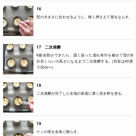
16
型の大きさに合わせるように、軽く押さえて形をならす。
17 二次発酵
6個全部ができたら、固く絞った濡れ布巾を被せて型の8
分目くらいの高さになるまで二次発酵する。(目安は40度
で30分〜)
18
二次発酵が完了した生地の表面に薄く溶き卵を塗る。
19
ケシの実を全体に散らす。