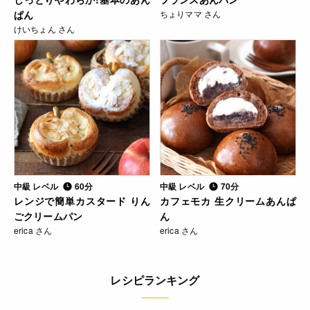
ぱん
ちょりママ さん
けいちょん さん
中級 レベル
60分
中級 レベル
70分
レンジで簡単カスタード りん
カフェモカ 生クリームあんぱ
ごクリームパン
ん
erica さん
erica さん
レシピランキング