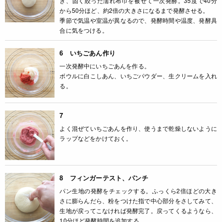
き、固く絞った濡れ布巾を被せて一次発酵。35度で40分
から50分ほど、約2倍の大きさになるまで発酵させる。
季節で気温や室温が異なるので、発酵時間や温度、発酵具
合に気をつける。
6 いちごあん作り
一次発酵中にいちごあんを作る。
ボウルに白こしあん、いちごパウダー、生クリームを入れ
る。
7
よく混ぜていちごあんを作り、使うまで乾燥しないように
ラップなどをかけておく。
8 フィンガーテスト、パンチ
パン生地の発酵をチェックする。ふっくら2倍ほどの大き
さに膨らんだら、粉をつけた指で中心部分をさしてみて、
生地が戻ってこなければ発酵完了。戻ってくるようなら、
10分ほど発酵時間を追加する。