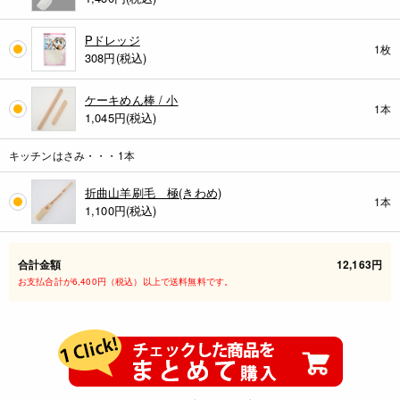
Pドレッジ
1枚
308
円(税込)
ケーキめん棒 / 小
1本
1,045
円(税込)
キッチンはさみ・・・1本
折曲山羊刷毛 極(きわめ)
1本
1,100
円(税込)
合計金額
12,163円
お支払合計が6,400円（税込）以上で送料無料です。