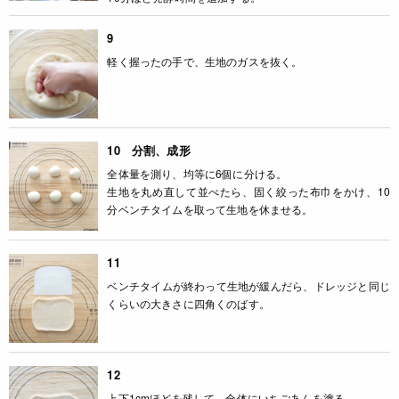
9
軽く握ったの手で、生地のガスを抜く。
10 分割、成形
全体量を測り、均等に6個に分ける。
生地を丸め直して並べたら、固く絞った布巾をかけ、10
分ベンチタイムを取って生地を休ませる。
11
ベンチタイムが終わって生地が緩んだら、ドレッジと同じ
くらいの大きさに四角くのばす。
12
上下1cmほどを残して、全体にいちごあんを塗る。