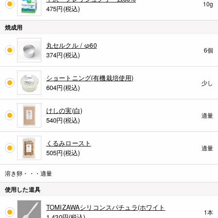
10g
475
円(税込)
焼成用
丸セルクル / φ60
6個
374
円(税込)
ショートニング(有機栽培使用)
少し
604
円(税込)
けしの実(白)
適量
540
円(税込)
くるみロースト
適量
505
円(税込)
溶き卵・・・適量
使用した道具
TOMIZAWAシリコンスパチュラ(ホワイト
1本
1,430
円(税込)