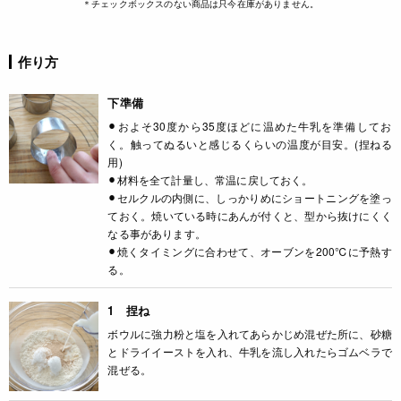
＊チェックボックスのない商品は只今在庫がありません。
作り方
下準備
⚫︎およそ30度から35度ほどに温めた牛乳を準備してお
く。触ってぬるいと感じるくらいの温度が目安。(捏ねる
用)
⚫︎材料を全て計量し、常温に戻しておく。
⚫︎セルクルの内側に、しっかりめにショートニングを塗っ
ておく。焼いている時にあんが付くと、型から抜けにくく
なる事があります。
⚫︎焼くタイミングに合わせて、オーブンを200℃に予熱す
る。
1 捏ね
ボウルに強力粉と塩を入れてあらかじめ混ぜた所に、砂糖
とドライイーストを入れ、牛乳を流し入れたらゴムベラで
混ぜる。