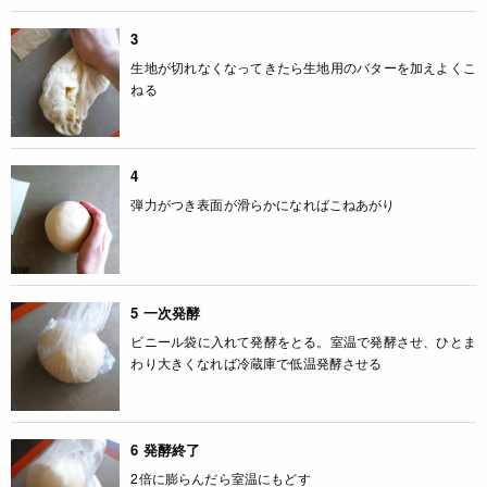
3
生地が切れなくなってきたら生地用のバターを加えよくこ
ねる
4
弾力がつき表面が滑らかになればこねあがり
5 一次発酵
ビニール袋に入れて発酵をとる。室温で発酵させ、ひとま
わり大きくなれば冷蔵庫で低温発酵させる
6 発酵終了
2倍に膨らんだら室温にもどす