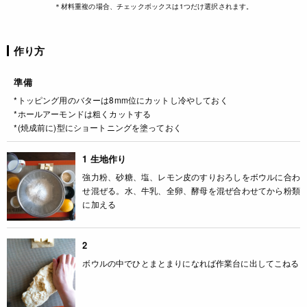
＊材料重複の場合、チェックボックスは1つだけ選択されます。
作り方
準備
*トッピング用のバターは8mm位にカットし冷やしておく
*ホールアーモンドは粗くカットする
*(焼成前に)型にショートニングを塗っておく
1 生地作り
強力粉、砂糖、塩、レモン皮のすりおろしをボウルに合わ
せ混ぜる。水、牛乳、全卵、酵母を混ぜ合わせてから粉類
に加える
2
ボウルの中でひとまとまりになれば作業台に出してこねる