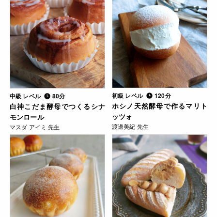
初級 レベル
120分
中級 レベル
80分
ホシノ天然酵母で作るマリト
白神こだま酵母でつくるシナ
ッツォ
モンロール
渡邊美紀 先生
マスダ アイミ 先生