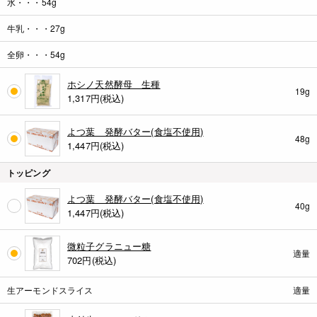
水・・・54g
牛乳・・・27g
全卵・・・54g
ホシノ天然酵母 生種
19g
1,317
円(税込)
よつ葉 発酵バター(食塩不使用)
48g
1,447
円(税込)
トッピング
よつ葉 発酵バター(食塩不使用)
40g
1,447
円(税込)
微粒子グラニュー糖
適量
702
円(税込)
生アーモンドスライス
適量