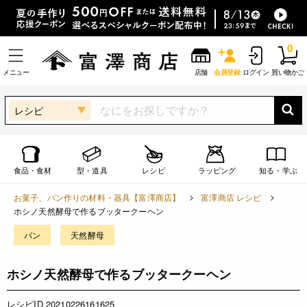
0
メニュー
店舗
会員登録
ログイン
買い物かご
レシピ
食品・食材
型・道具
レシピ
ラッピング
知る・学ぶ
お菓子、パン作りの材料・器具【富澤商店】
富澤商店 レシピ
ホシノ天然酵母で作るブッタークーヘン
パン
天然酵母
ホシノ天然酵母で作るブッタークーヘン
レシピID 20210226161625