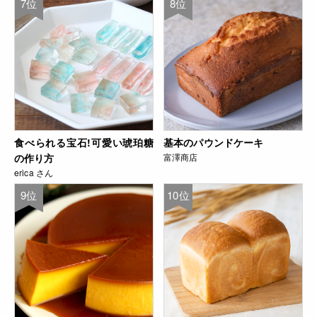
7位
8位
食べられる宝石!可愛い琥珀糖
基本のパウンドケーキ
の作り方
富澤商店
erica さん
9位
10位