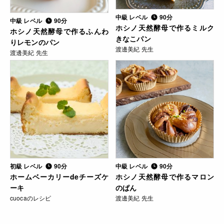
中級 レベル
90分
中級 レベル
90分
ホシノ天然酵母で作るミルク
ホシノ天然酵母で作るふんわ
きなこパン
りレモンのパン
渡邊美紀 先生
渡邊美紀 先生
初級 レベル
90分
中級 レベル
90分
ホームベーカリーdeチーズケ
ホシノ天然酵母で作るマロン
ーキ
のぱん
cuocaのレシピ
渡邊美紀 先生