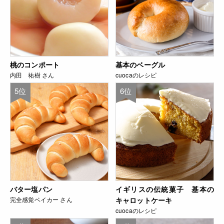
桃のコンポート
基本のベーグル
内田 祐樹 さん
cuocaのレシピ
5位
6位
バター塩パン
イギリスの伝統菓子 基本の
完全感覚ベイカー さん
キャロットケーキ
cuocaのレシピ