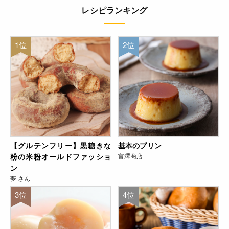
レシピランキング
1位
2位
【グルテンフリー】黒糖きな
基本のプリン
粉の米粉オールドファッショ
富澤商店
ン
夢 さん
3位
4位