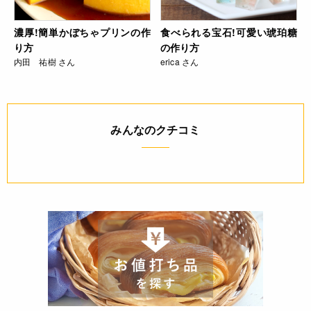
濃厚!簡単かぼちゃプリンの作
食べられる宝石!可愛い琥珀糖
り方
の作り方
内田 祐樹 さん
erica さん
みんなのクチコミ