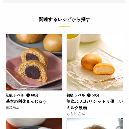
関連するレシピから探す
初級 レベル
60分
初級 レベル
50分
基本の利休まんじゅう
簡単ふんわりシットリ優しい
富澤商店
ミルク饅頭
ももら さん