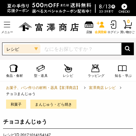
0
メニュー
店舗
会員登録
ログイン
買い物かご
レシピ
食品・食材
型・道具
レシピ
ラッピング
知る・学ぶ
お菓子、パン作りの材料・器具【富澤商店】
富澤商店 レシピ
チョコまんじゅう
和菓子
まんじゅう・どら焼き
チョコまんじゅう
レシピID 20171014154147