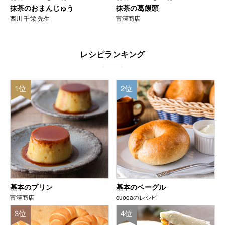
抹茶のおまんじゅう
抹茶の葛饅頭
西川 千栄 先生
富澤商店
レシピランキング
1位
2位
基本のプリン
基本のベーグル
富澤商店
cuocaのレシピ
3位
4位