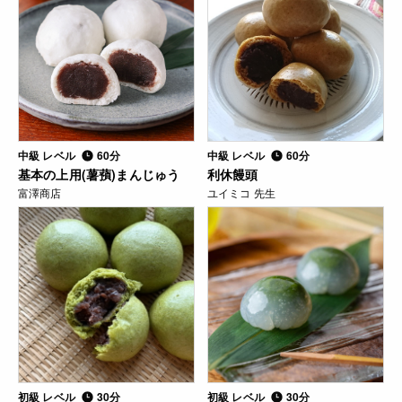
中級 レベル
60分
中級 レベル
60分
基本の上用(薯蕷)まんじゅう
利休饅頭
富澤商店
ユイミコ 先生
初級 レベル
30分
初級 レベル
30分