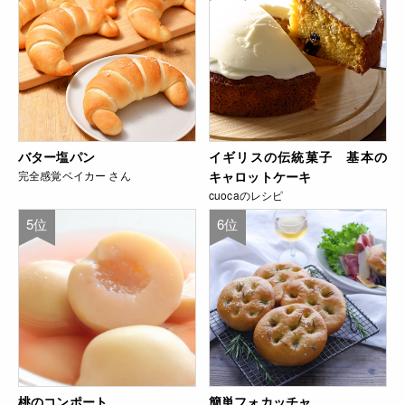
バター塩パン
イギリスの伝統菓子 基本の
完全感覚ベイカー さん
キャロットケーキ
cuocaのレシピ
5位
6位
桃のコンポート
簡単フォカッチャ