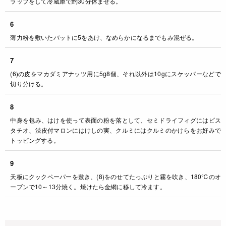
ラップをして冷蔵庫で約30分休ませる。
6
薄力粉を敷いたバットに5をあけ、なめらかになるまでもみ混ぜる。
7
(6)の皮をマカダミアナッツ用に5g8個、それ以外は10gにスケッパーなどで
切り分ける。
8
中身を包み、はけを使って表面の粉を落として、セミドライフィグにはピス
タチオ、渋皮付マロンにはけしの実、クルミにはクルミのかけらをお好みで
トッピングする。
9
天板にクックペーパーを敷き、(8)をのせてたっぷりと霧を吹き、180℃のオ
ーブンで10～13分焼く。焼けたら金網に移して冷ます。