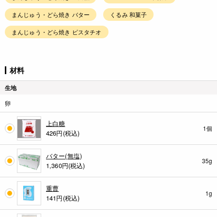
まんじゅう・どら焼き バター
くるみ 和菓子
まんじゅう・どら焼き ピスタチオ
材料
生地
卵
上白糖
1個
426
円(税込)
バター(無塩)
35g
1,360
円(税込)
重曹
1g
141
円(税込)