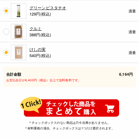
グリーンピスタチオ
適量
129
円(税込)
クルミ
適量
388
円(税込)
けしの実
適量
540
円(税込)
合計金額
6,164円
お支払合計が6,400円（税込）以上で送料無料です。
＊チェックボックスのない商品は只今在庫がありません。
＊材料重複の場合、チェックボックスは1つだけ選択されます。