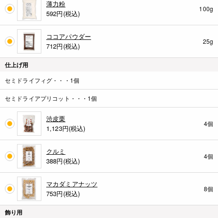
薄力粉
100g
592
円(税込)
ココアパウダー
25g
712
円(税込)
仕上げ用
セミドライフィグ・・・1個
セミドライアプリコット・・・1個
渋皮栗
4個
1,123
円(税込)
クルミ
4個
388
円(税込)
マカダミアナッツ
8個
753
円(税込)
飾り用