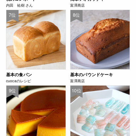
内田 祐樹 さん
富澤商店
7位
8位
基本の食パン
基本のパウンドケーキ
cuocaのレシピ
富澤商店
9位
10位