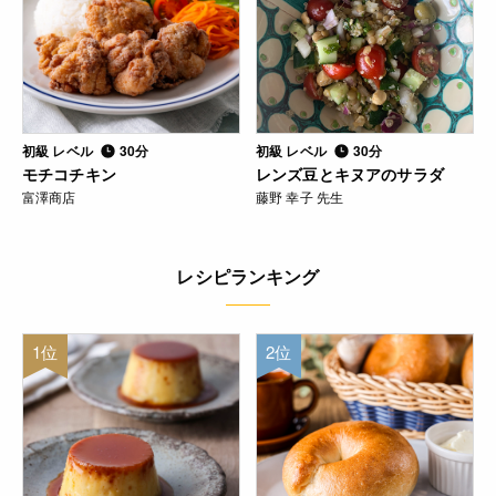
初級 レベル
30分
初級 レベル
30分
モチコチキン
レンズ豆とキヌアのサラダ
富澤商店
藤野 幸子 先生
レシピランキング
1位
2位