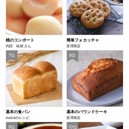
桃のコンポート
簡単フォカッチャ
内田 祐樹 さん
富澤商店
7位
8位
基本の食パン
基本のパウンドケーキ
cuocaのレシピ
富澤商店
9位
10位