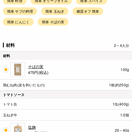
簡単 料理
簡単 オリーブオイル
簡単 スパイス
簡単 サブの料理
簡単 玉ねぎ
糖質オフ 簡単
簡単 にんにく
簡単 そばの実
材料
2～4人分
材料
そばの実
100g
475
円(税込)
鶏むね肉(皮を剥いだもの)
1枚(約250g)
トマトソース
トマト缶
1缶(400g)
玉ねぎ中
1/2個
塩麹
20～40g