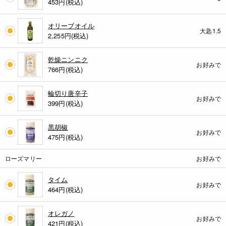
453
円(税込)
オリーブオイル
大匙1.5
2,255
円(税込)
乾燥ニンニク
お好みで
766
円(税込)
輪切り唐辛子
お好みで
399
円(税込)
黒胡椒
お好みで
475
円(税込)
ローズマリー
お好みで
タイム
お好みで
464
円(税込)
オレガノ
お好みで
421
円(税込)