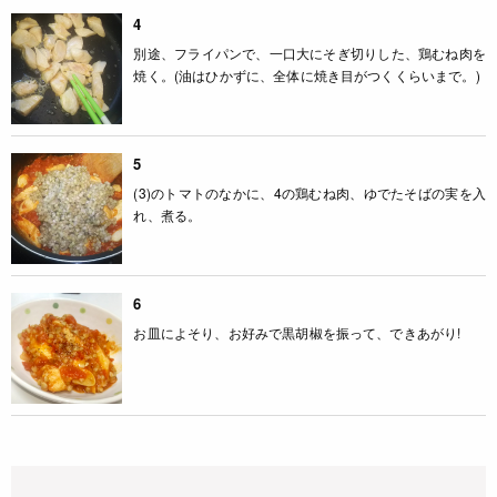
4
別途、フライパンで、一口大にそぎ切りした、鶏むね肉を
焼く。(油はひかずに、全体に焼き目がつくくらいまで。)
5
(3)のトマトのなかに、4の鶏むね肉、ゆでたそばの実を入
れ、煮る。
6
お皿によそり、お好みで黒胡椒を振って、できあがり!