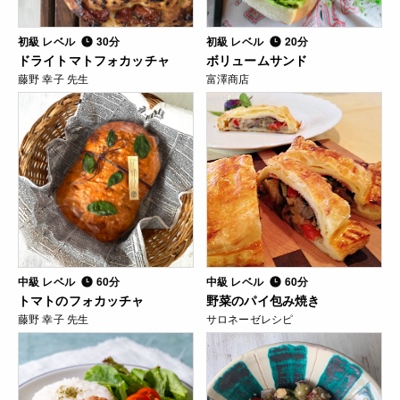
初級 レベル
30分
初級 レベル
20分
ドライトマトフォカッチャ
ボリュームサンド
藤野 幸子 先生
富澤商店
中級 レベル
60分
中級 レベル
60分
トマトのフォカッチャ
野菜のパイ包み焼き
藤野 幸子 先生
サロネーゼレシピ