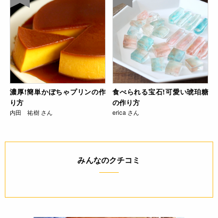
濃厚!簡単かぼちゃプリンの作
食べられる宝石!可愛い琥珀糖
り方
の作り方
内田 祐樹 さん
erica さん
みんなのクチコミ