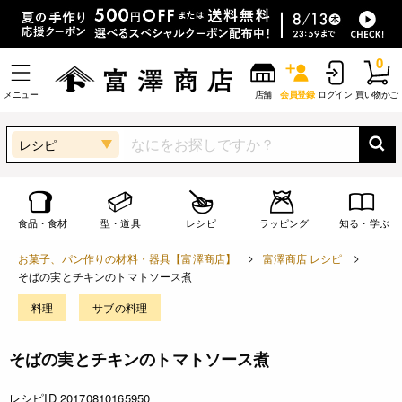
0
メニュー
店舗
会員登録
ログイン
買い物かご
レシピ
食品・食材
型・道具
レシピ
ラッピング
知る・学ぶ
お菓子、パン作りの材料・器具【富澤商店】
富澤商店 レシピ
そばの実とチキンのトマトソース煮
料理
サブの料理
そばの実とチキンのトマトソース煮
レシピID 20170810165950