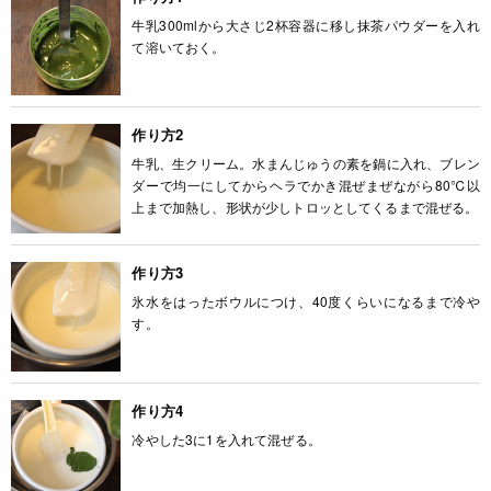
牛乳300mlから大さじ2杯容器に移し抹茶パウダーを入れ
て溶いておく。
作り方2
牛乳、生クリーム。水まんじゅうの素を鍋に入れ、ブレン
ダーで均一にしてからヘラでかき混ぜまぜながら80℃以
上まで加熱し、形状が少しトロッとしてくるまで混ぜる。
作り方3
氷水をはったボウルにつけ、40度くらいになるまで冷や
す。
作り方4
冷やした3に1を入れて混ぜる。