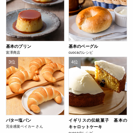
基本のプリン
基本のベーグル
富澤商店
cuocaのレシピ
3位
4位
バター塩パン
イギリスの伝統菓子 基本の
完全感覚ベイカー さん
キャロットケーキ
cuocaのレシピ