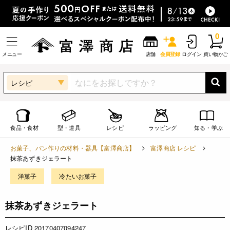
0
メニュー
店舗
会員登録
ログイン
買い物かご
レシピ
食品・食材
型・道具
レシピ
ラッピング
知る・学ぶ
お菓子、パン作りの材料・器具【富澤商店】
富澤商店 レシピ
抹茶あずきジェラート
洋菓子
冷たいお菓子
抹茶あずきジェラート
レシピID 20170407094247