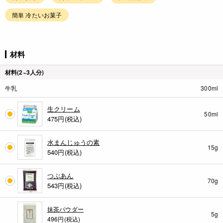
簡単 冷たいお菓子
材料
材料(2~3人分)
牛乳
300ml
生クリーム
50ml
475
円(税込)
水まんじゅうの素
15g
540
円(税込)
つぶあん
70g
543
円(税込)
抹茶パウダー
5g
496円(税込)