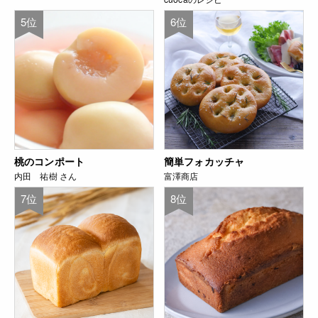
5位
6位
桃のコンポート
簡単フォカッチャ
内田 祐樹 さん
富澤商店
7位
8位