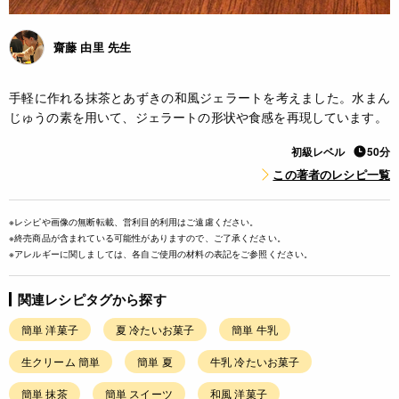
齋藤 由里 先生
手軽に作れる抹茶とあずきの和風ジェラートを考えました。水まん
じゅうの素を用いて、ジェラートの形状や食感を再現しています。
初級レベル
50分
この著者のレシピ一覧
※レシピや画像の無断転載、営利目的利用はご遠慮ください。
※終売商品が含まれている可能性がありますので、ご了承ください。
※アレルギーに関しましては、各自ご使用の材料の表記をご参照ください。
関連レシピタグから探す
簡単 洋菓子
夏 冷たいお菓子
簡単 牛乳
生クリーム 簡単
簡単 夏
牛乳 冷たいお菓子
簡単 抹茶
簡単 スイーツ
和風 洋菓子