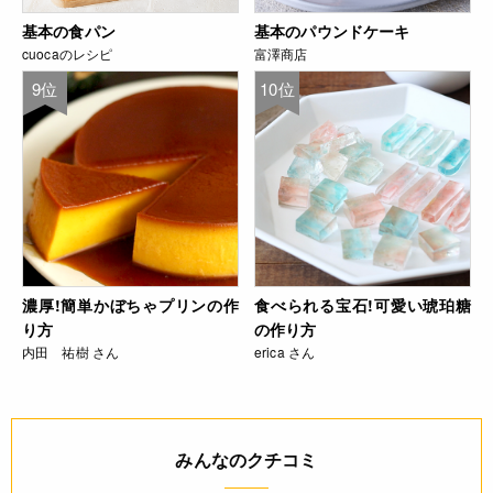
基本の食パン
基本のパウンドケーキ
cuocaのレシピ
富澤商店
9位
10位
濃厚!簡単かぼちゃプリンの作
食べられる宝石!可愛い琥珀糖
り方
の作り方
内田 祐樹 さん
erica さん
みんなのクチコミ