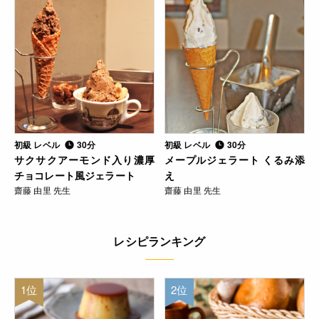
初級 レベル
30分
初級 レベル
30分
サクサクアーモンド入り濃厚
メープルジェラート くるみ添
チョコレート風ジェラート
え
齋藤 由里 先生
齋藤 由里 先生
レシピランキング
1位
2位