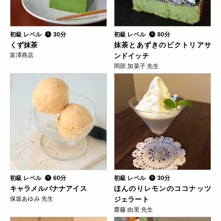
初級 レベル
30分
初級 レベル
80分
くず抹茶
抹茶とあずきのビクトリアサ
富澤商店
ンドイッチ
岡部 加菜子 先生
初級 レベル
60分
初級 レベル
30分
キャラメルバナナアイス
ほんのりレモンのココナッツ
保坂あゆみ 先生
ジェラート
齋藤 由里 先生