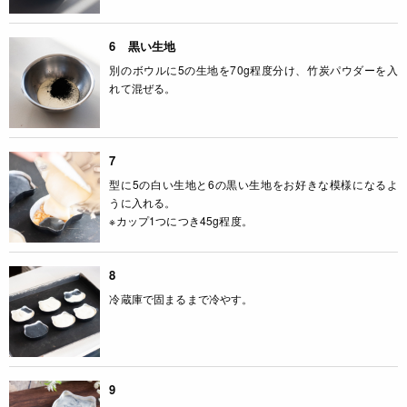
6 黒い生地
別のボウルに5の生地を70g程度分け、竹炭パウダーを入
れて混ぜる。
7
型に5の白い生地と6の黒い生地をお好きな模様になるよ
うに入れる。
※カップ1つにつき45g程度。
8
冷蔵庫で固まるまで冷やす。
9