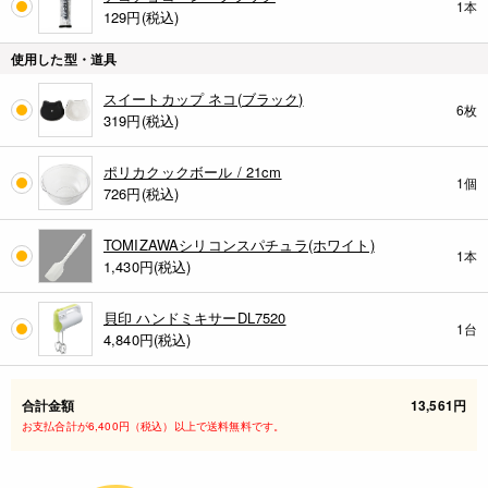
1本
129
円(税込)
使用した型・道具
スイートカップ ネコ(ブラック)
6枚
319
円(税込)
ポリカクックボール / 21cm
1個
726
円(税込)
TOMIZAWAシリコンスパチュラ(ホワイト)
1本
1,430
円(税込)
貝印 ハンドミキサーDL7520
1台
4,840
円(税込)
合計金額
13,561円
お支払合計が6,400円（税込）以上で送料無料です。