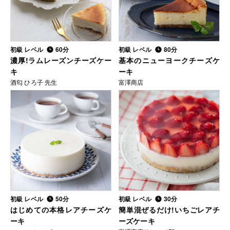
初級 レベル
60分
初級 レベル
80分
濃厚!ラムレーズンチーズケー
基本のニューヨークチーズケ
キ
ーキ
酒匂 ひろ子 先生
富澤商店
初級 レベル
50分
初級 レベル
30分
はじめての本格レアチーズケ
簡単混ぜるだけ!いちごレアチ
ーキ
ーズケーキ