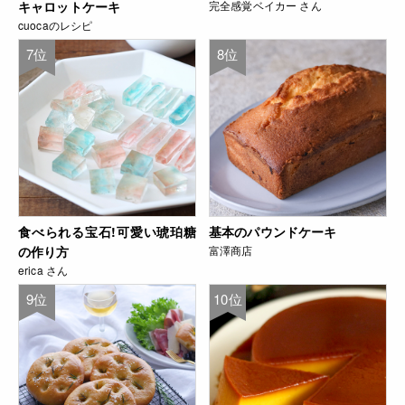
キャロットケーキ
完全感覚ベイカー さん
cuocaのレシピ
7位
8位
食べられる宝石!可愛い琥珀糖
基本のパウンドケーキ
の作り方
富澤商店
erica さん
9位
10位