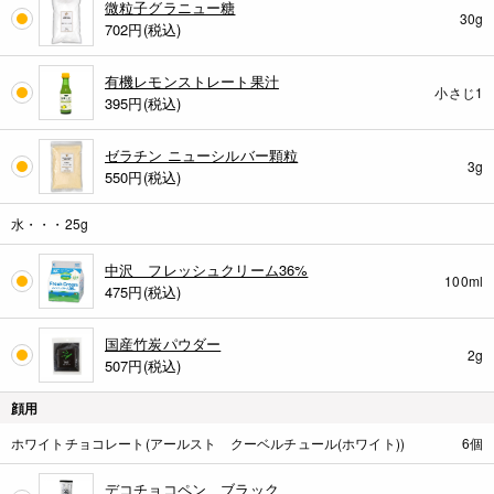
微粒子グラニュー糖
30g
702
円(税込)
有機レモンストレート果汁
小さじ1
395
円(税込)
ゼラチン ニューシルバー顆粒
3g
550
円(税込)
水・・・25g
中沢 フレッシュクリーム36%
100ml
475
円(税込)
国産竹炭パウダー
2g
507
円(税込)
顔用
ホワイトチョコレート(アールスト クーベルチュール(ホワイト))
6個
デコチョコペン ブラック