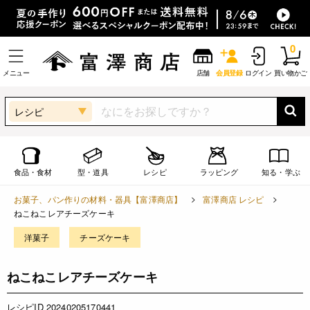
0
メニュー
店舗
会員登録
ログイン
買い物かご
レシピ
食品・食材
型・道具
レシピ
ラッピング
知る・学ぶ
お菓子、パン作りの材料・器具【富澤商店】
富澤商店 レシピ
ねこねこレアチーズケーキ
洋菓子
チーズケーキ
ねこねこレアチーズケーキ
レシピID 20240205170441