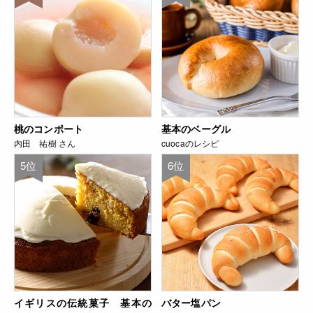
桃のコンポート
基本のベーグル
内田 祐樹 さん
cuocaのレシピ
5位
6位
イギリスの伝統菓子 基本の
バター塩パン