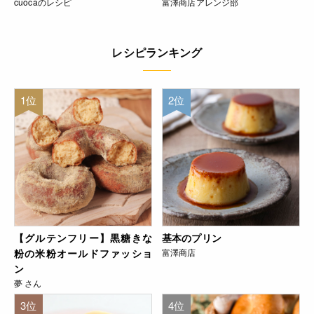
cuocaのレシピ
富澤商店アレンジ部
レシピランキング
1位
2位
【グルテンフリー】黒糖きな
基本のプリン
粉の米粉オールドファッショ
富澤商店
ン
夢 さん
3位
4位