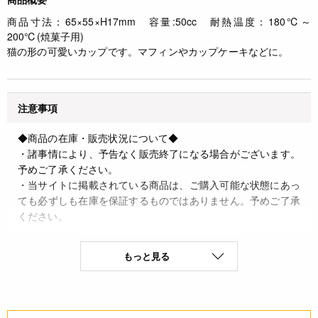
商品寸法：65×55×H17mm 容量:50cc 耐熱温度：180℃～
200℃(焼菓子用)
猫の形の可愛いカップです。マフィンやカップケーキなどに。
注意事項
◆商品の在庫・販売状況について◆
・諸事情により、予告なく販売終了になる場合がございます。
予めご了承ください。
・当サイトに掲載されている商品は、ご購入可能な状態にあっ
ても必ずしも在庫を保証するものではありません。予めご了承
ください。
詳細
もっと見る
◆材質：晒片艶クラフト・PET ◆耐熱温度：180℃～200℃
(焼菓子用) ◆容量：50cc