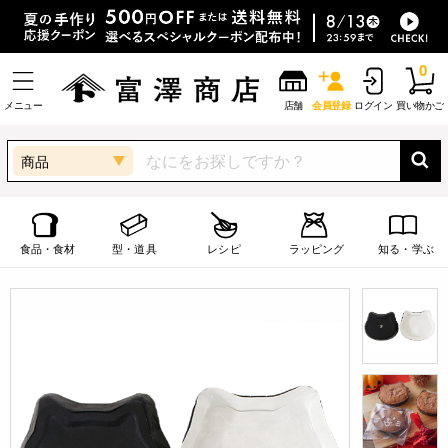
0
メニュー
店舗
会員登録
ログイン
買い物かご
商品
食品・食材
型・道具
レシピ
ラッピング
知る・学ぶ