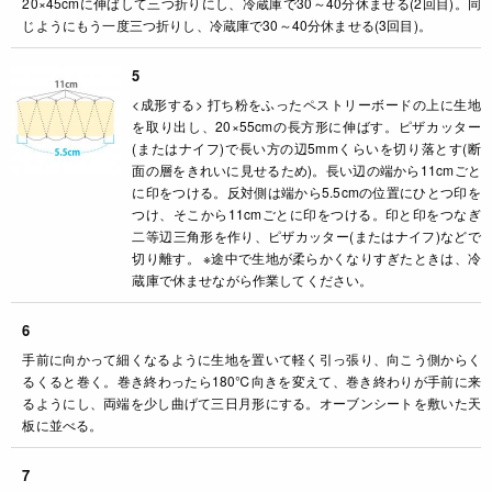
20×45cmに伸ばして三つ折りにし、冷蔵庫で30～40分休ませる(2回目)。同
じようにもう一度三つ折りし、冷蔵庫で30～40分休ませる(3回目)。
5
<成形する> 打ち粉をふったペストリーボードの上に生地
を取り出し、20×55cmの長方形に伸ばす。ピザカッター
(またはナイフ)で長い方の辺5mmくらいを切り落とす(断
面の層をきれいに見せるため)。長い辺の端から11cmごと
に印をつける。反対側は端から5.5cmの位置にひとつ印を
つけ、そこから11cmごとに印をつける。印と印をつなぎ
二等辺三角形を作り、ピザカッター(またはナイフ)などで
切り離す。 ※途中で生地が柔らかくなりすぎたときは、冷
蔵庫で休ませながら作業してください。
6
手前に向かって細くなるように生地を置いて軽く引っ張り、向こう側からく
るくると巻く。巻き終わったら180℃向きを変えて、巻き終わりが手前に来
るようにし、両端を少し曲げて三日月形にする。オーブンシートを敷いた天
板に並べる。
7