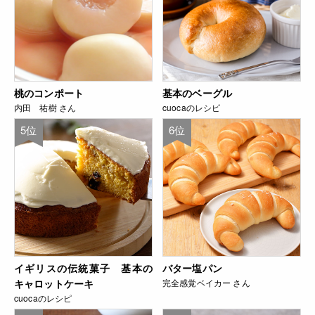
桃のコンポート
基本のベーグル
内田 祐樹 さん
cuocaのレシピ
5位
6位
イギリスの伝統菓子 基本の
バター塩パン
キャロットケーキ
完全感覚ベイカー さん
cuocaのレシピ