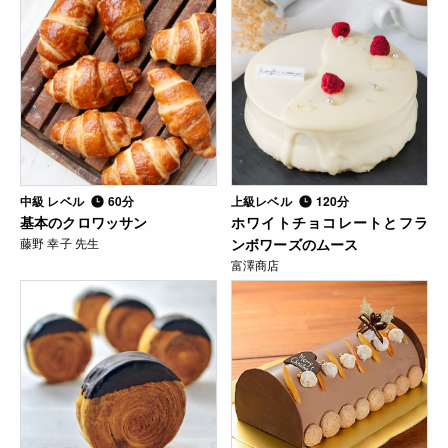
中級 レベル
60分
上級レベル
120分
基本のクロワッサン
ホワイトチョコレートとフラ
藤野 幸子 先生
ンボワーズのムース
富澤商店