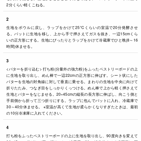
2分くらい軽くこねる。
2
生地をボウルに戻し、ラップをかけて25℃くらいの室温で20分発酵させ
る。バットに生地を移し、上から手で押さえてガスを抜き、一辺15cmくら
いの正方形にする。生地にぴったりとラップをかけて冷蔵庫でひと晩(8～16
時間)休ませる。
3
<バターを折り込む> 打ち粉(分量外の強力粉)をふったペストリーボードの上
に生地を取り出し、めん棒で一辺22cmの正方形に伸ばす。シート状にした
バターを生地の対角線に対して垂直に乗せる。まわりの生地を中央に向けて
折りたたみ、つなぎ目をしっかりくっつける。めん棒で上から軽く押さえて
生地とバターをなじませる。20×45cmの縦長の長方形に伸ばし、向こう側と
手前側から折って三つ折りにする。ラップに包んでバットに入れ、冷蔵庫で
30～40分休ませる。 ※室温が高くて生地が柔らかくなりすぎたときは、最初
の10分冷凍庫に入れてください。
4
打ち粉をふったペストリーボードの上に生地を取り出し、90度向きを変えて