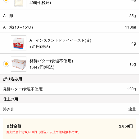
496
円(税込)
A 卵
25g
A 水(10～15℃)
110ml
A インスタントドライイースト(赤)
4g
831円(税込)
発酵バター(食塩不使用)
15g
1,447
円(税込)
折り込み用
発酵バター(食塩不使用)
120g
仕上げ用
溶き卵
適量
合計金額
2,858円
お支払合計が6,400円（税込）以上で送料無料です。