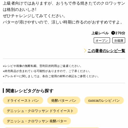
上級者向けではありますが、おうちで作る焼きたてのクロワッサン
は格別のおいしさ!
ぜひチャレンジしてみてください。
バターが溶けやすいので、涼しい時期に作るのがおすすめですよ。
上級レベル
270分
オーブン
冷蔵庫
この著者のレシピ一覧
※レシピや画像の無断転載、営利目的利用はご遠慮ください。
※終売商品が含まれている可能性がありますので、ご了承ください。
※アレルギーに関しましては、各自ご使用の材料の表記をご参照ください。
関連レシピタグから探す
ドライイースト パン
発酵バター パン
cuocaのレシピ パン
デニッシュ・クロワッサン ドライイースト
デニッシュ・クロワッサン 発酵バター