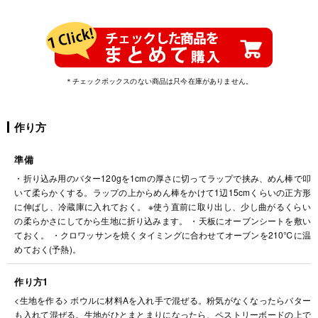
＊チェックボックスのない商品は只今在庫がありません。
作り方
準備
・折り込み用のバター120gを1cmの厚さに切ってラップで挟み、めん棒で叩
いて柔らかくする。ラップの上からめん棒をかけて1辺15cmくらいの正方形
に伸ばし、冷蔵庫に入れておく。 ※使う直前に取り出し、少し曲がるくらい
の柔らかさにしてから生地に折り込みます。 ・天板にオーブンシートを敷い
ておく。 ・クロワッサンを焼くタイミングに合わせてオーブンを210℃に温
めておく(予熱)。
作り方1
<生地を作る> ボウルに材料Aを入れ手で混ぜる。粉気がなくなったらバター
も入れて混ぜる。生地がひとまとまりになったら、ペストリーボードの上で