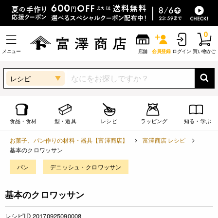
0
メニュー
店舗
会員登録
ログイン
買い物かご
レシピ
食品・食材
型・道具
レシピ
ラッピング
知る・学ぶ
お菓子、パン作りの材料・器具【富澤商店】
富澤商店 レシピ
基本のクロワッサン
パン
デニッシュ・クロワッサン
基本のクロワッサン
レシピID 20170925090008