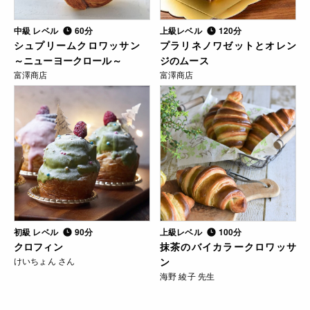
中級 レベル
60分
上級レベル
120分
シュプリームクロワッサン
プラリネノワゼットとオレン
～ニューヨークロール～
ジのムース
富澤商店
富澤商店
初級 レベル
90分
上級レベル
100分
クロフィン
抹茶のバイカラークロワッサ
けいちょん さん
ン
海野 綾子 先生