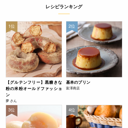
レシピランキング
1位
2位
【グルテンフリー】黒糖きな
基本のプリン
粉の米粉オールドファッショ
富澤商店
ン
夢 さん
3位
4位