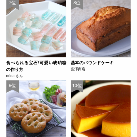
7位
8位
食べられる宝石!可愛い琥珀糖
基本のパウンドケーキ
の作り方
富澤商店
erica さん
9位
10位