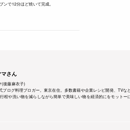
ーブンで12分ほど焼いて完成。
ママさん
獣ママ(後藤麻衣子)
E公式ブログ料理ブロガー。東京在住。多数書籍や企業レシピ開発、TVな
も行程や洗い物を減らしながら簡単で美味しい物を経済的にをモットー