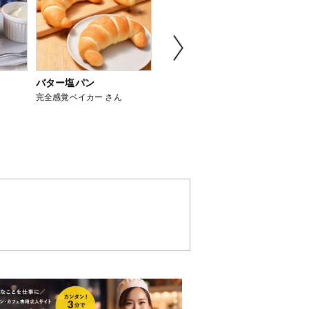
バター塩パン
イギリスの伝統菓子 基
食べ
完全感覚ベイカー さん
本のキャロットケーキ
珀糖
cuocaのレシピ
erica