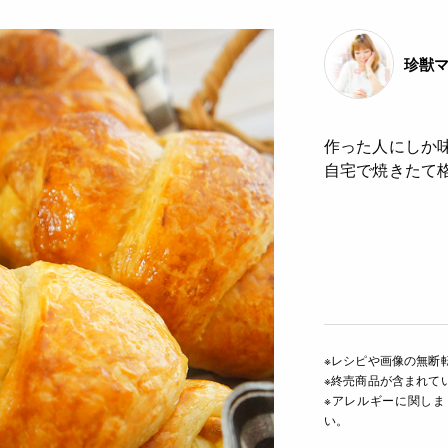
珍獣
作った人にしか味
自宅で焼きたて格
※レシピや画像の無断
※終売商品が含まれて
※アレルギーに関し
い。