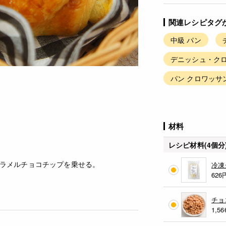
関連レシピタグ
中級 パン
デニッシュ・クロ
パン クロワッサ
材料
レシピ材料(4個分
ラメルチョコチップを乗せる。
冷凍
626
チョ
1,56