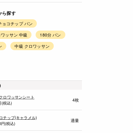
から探す
チョコチップ パン
ワッサン 中級
180分 パン
ン
中級 クロワッサン
)
クロワッサンシート
4枚
円(税込)
コチップ(キャラメル)
適量
6
円(税込)