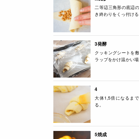
二等辺三角形の底辺
き終わりをくっ付ける
3発酵
クッキングシートを
ラップをかけ温かい場
4
大体1,5倍になる
る。
5焼成