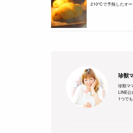
210℃で予熱したオ
珍獣
珍
LIN
1つで