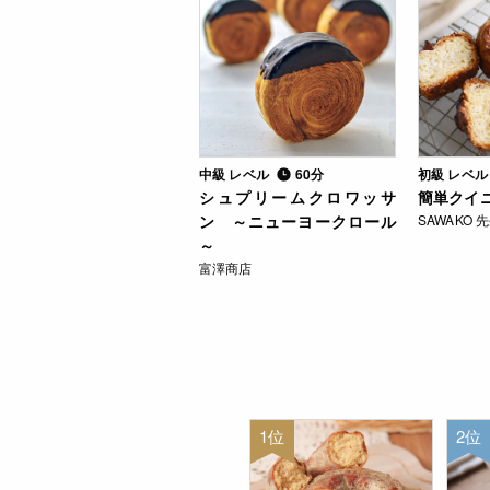
中級 レベル
60分
初級 レベ
シュプリームクロワッサ
簡単クイ
ン ～ニューヨークロール
SAWAKO 
～
富澤商店
1位
2位