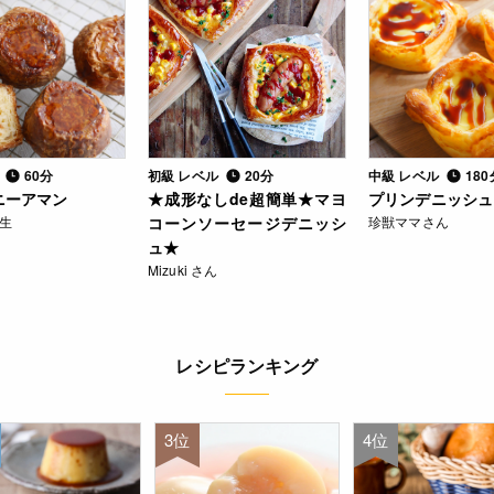
ル
60分
初級 レベル
20分
中級 レベル
180
ニーアマン
★成形なしde超簡単★マヨ
プリンデニッシュ
先生
コーンソーセージデニッシ
珍獣ママさん
ュ★
Mizuki さん
レシピランキング
3位
4位