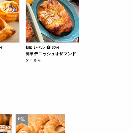
分
初級 レベル
60分
簡単デニッシュオザマンド
タエ さん
5位
6位
7位