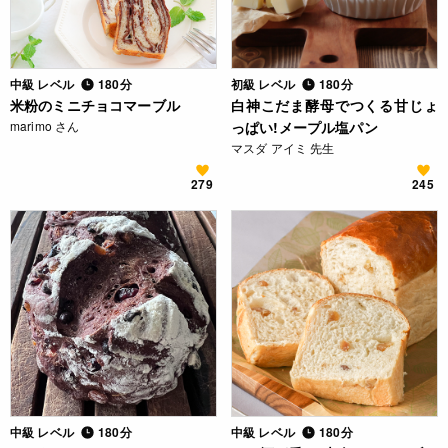
中級 レベル
180分
初級 レベル
180分
米粉のミニチョコマーブル
白神こだま酵母でつくる甘じょ
marimo さん
っぱい!メープル塩パン
マスダ アイミ 先生
279
245
中級 レベル
180分
中級 レベル
180分