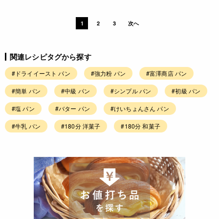
1
2
3
次へ
関連レシピタグから探す
#ドライイースト パン
#強力粉 パン
#富澤商店 パン
#簡単 パン
#中級 パン
#シンプル パン
#初級 パン
#塩 パン
#バター パン
#けいちょんさん パン
#牛乳 パン
#180分 洋菓子
#180分 和菓子