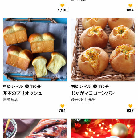
1,103
834
中級 レベル
180分
初級 レベル
180分
基本のブリオッシュ
じゃがマヨコーンパン
富澤商店
藤井 玲子 先生
764
637