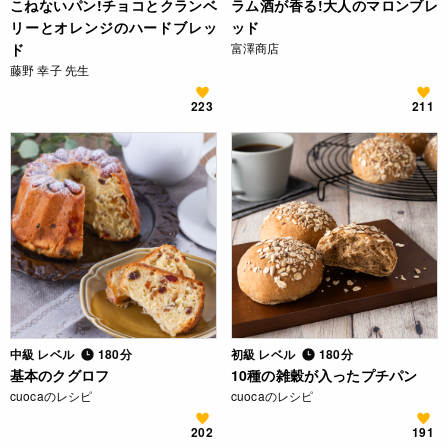
こねないパン!チョコとクランベ
ラム酒が香る!大人のマロンブレ
リーとオレンジのハードブレッ
ッド
ド
富澤商店
藤野 幸子 先生
223
211
中級 レベル
180分
初級 レベル
180分
基本のクグロフ
10種の雑穀が入ったプチパン
cuocaのレシピ
cuocaのレシピ
202
191