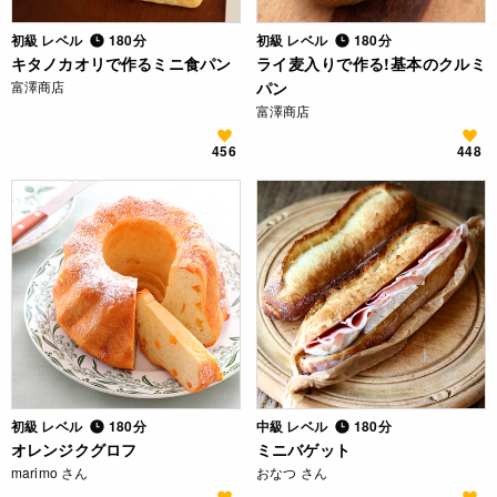
初級 レベル
180分
初級 レベル
180分
キタノカオリで作るミニ食パン
ライ麦入りで作る!基本のクルミ
富澤商店
パン
富澤商店
456
448
初級 レベル
180分
中級 レベル
180分
オレンジクグロフ
ミニバゲット
marimo さん
おなつ さん