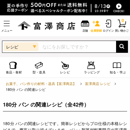
0
メニュー
店舗
会員登録
ログイン
買い物かご
レシピ
食品・食材
型・道具
レシピ
ラッピング
知る・学ぶ
お菓子、パン作りの材料・器具【富澤商店】
富澤商店 レシピ
180分 パン の関連レシピ
180分 パン の関連レシピ
（全42件）
180分 パンの関連レシピです。簡単レシピからプロ仕様の本格レシ
ピまで、豊富に取り揃えています。パン・製菓材料専門店の富澤商