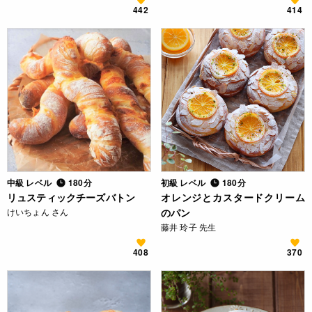
442
414
中級 レベル
180分
初級 レベル
180分
リュスティックチーズバトン
オレンジとカスタードクリーム
けいちょん さん
のパン
藤井 玲子 先生
408
370