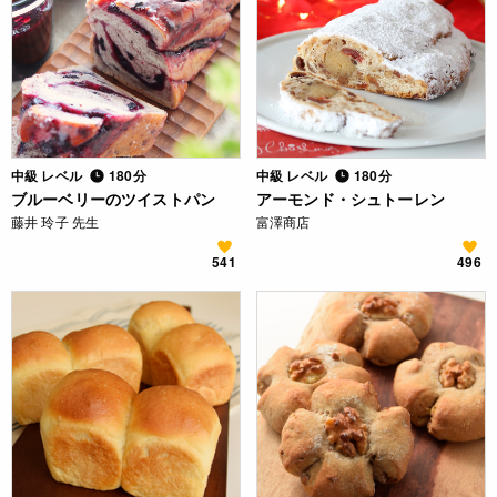
中級 レベル
180分
中級 レベル
180分
ブルーベリーのツイストパン
アーモンド・シュトーレン
藤井 玲子 先生
富澤商店
541
496