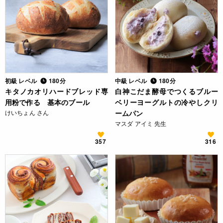
初級 レベル
180分
中級 レベル
180分
キタノカオリハードブレッド専
白神こだま酵母でつくるブルー
用粉で作る 基本のブール
ベリーヨーグルトの冷やしクリ
けいちょん さん
ームパン
マスダ アイミ 先生
357
316