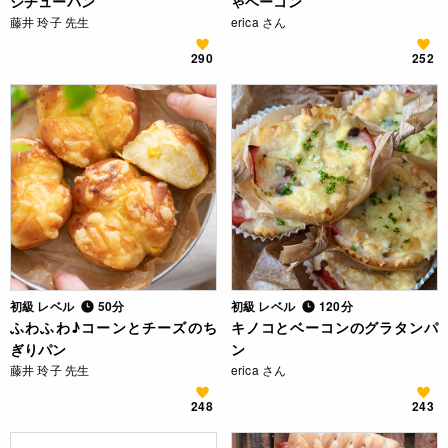
シチューパン
ゃベーコン
藤井 玲子 先生
erica さん
290
252
初級 レベル
50分
初級 レベル
120分
ふわふわ♪コーンとチーズのち
キノコとベーコンのグラタンパ
ぎりパン
ン
藤井 玲子 先生
erica さん
248
243