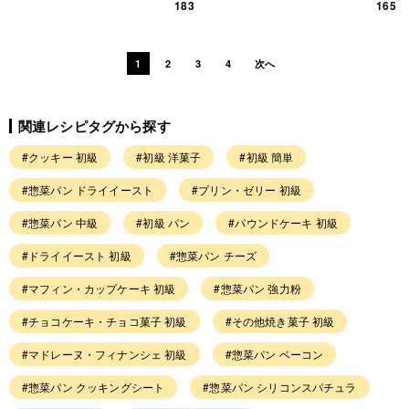
183
165
1
2
3
4
次へ
関連レシピタグから探す
#クッキー 初級
#初級 洋菓子
#初級 簡単
#惣菜パン ドライイースト
#プリン・ゼリー 初級
#惣菜パン 中級
#初級 パン
#パウンドケーキ 初級
#ドライイースト 初級
#惣菜パン チーズ
#マフィン・カップケーキ 初級
#惣菜パン 強力粉
#チョコケーキ・チョコ菓子 初級
#その他焼き菓子 初級
#マドレーヌ・フィナンシェ 初級
#惣菜パン ベーコン
#惣菜パン クッキングシート
#惣菜パン シリコンスパチュラ