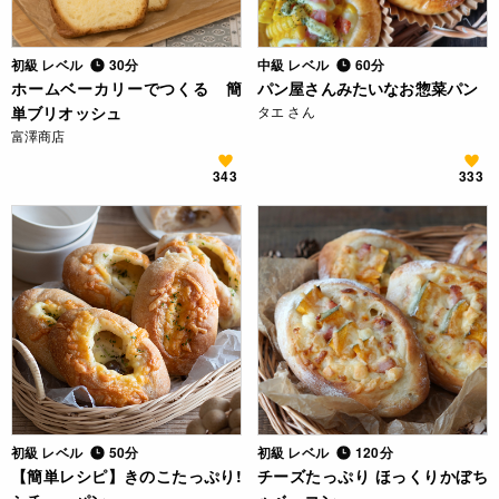
初級 レベル
30分
中級 レベル
60分
ホームベーカリーでつくる 簡
パン屋さんみたいなお惣菜パン
単ブリオッシュ
タエ さん
富澤商店
343
333
初級 レベル
50分
初級 レベル
120分
【簡単レシピ】きのこたっぷり!
チーズたっぷり ほっくりかぼち