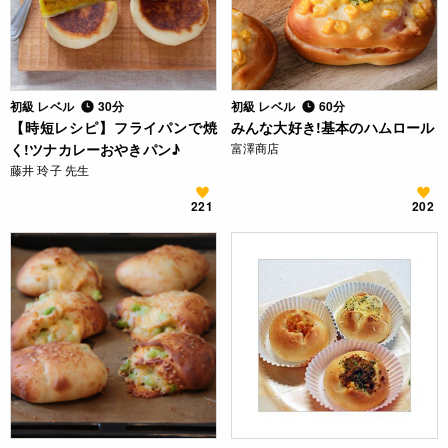
初級 レベル
30分
初級 レベル
60分
【時短レシピ】フライパンで焼
みんな大好き!基本のハムロール
く!ツナカレーおやきパン♪
富澤商店
藤井 玲子 先生
221
202