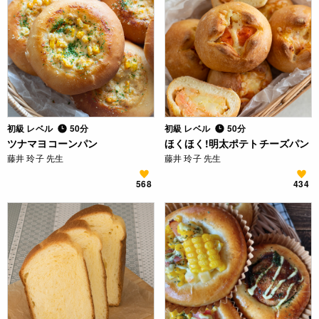
初級 レベル
50分
初級 レベル
50分
ツナマヨコーンパン
ほくほく!明太ポテトチーズパン
藤井 玲子 先生
藤井 玲子 先生
568
434