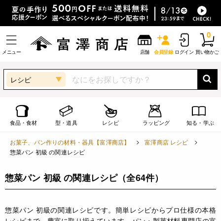
0
メニュー
店舗
会員登録
ログイン
買い物かご
レシピ
食品・食材
型・道具
レシピ
ラッピング
知る・学ぶ
お菓子、パン作りの材料・器具【富澤商店】
富澤商店 レシピ
惣菜パン 初級 の関連レシピ
惣菜パン 初級 の関連レシピ
（全64件）
惣菜パン 初級の関連レシピです。簡単レシピからプロ仕様の本格
レシピまで、豊富に取り揃えています。パン・製菓材料専門店の富