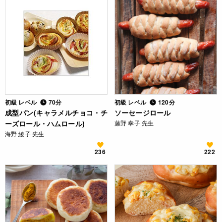
初級 レベル
70分
初級 レベル
120分
成型パン(キャラメルチョコ・チ
ソーセージロール
ーズロール・ハムロール)
藤野 幸子 先生
海野 綾子 先生
236
222