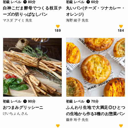
初級 レベル
80分
初級 レベル
60分
白神こだま酵母でつくる枝豆チ
丸いパン(チーズ・ツナカレー・
ーズの切りっぱなしパン
オレンジ)
マスダ アイミ 先生
海野 綾子 先生
189
184
初級 レベル
90分
初級 レベル
70分
おつまみグリッシーニ
ふんわり生地で大満足◎ひとつ
けいちょん さん
の生地から作る3種のお惣菜パン
藤井 玲子 先生