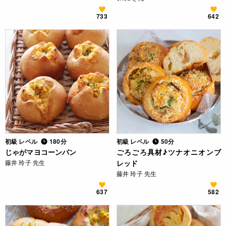
733
642
初級 レベル
180分
初級 レベル
50分
じゃがマヨコーンパン
ごろごろ具材♪ツナオニオンブ
藤井 玲子 先生
レッド
藤井 玲子 先生
637
582