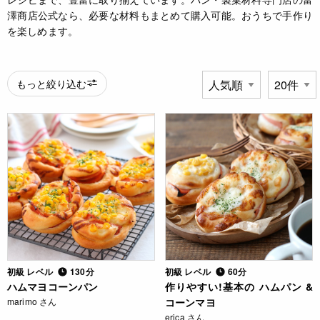
澤商店公式なら、必要な材料もまとめて購入可能。おうちで手作り
を楽しめます。
もっと絞り込む
初級 レベル
130分
初級 レベル
60分
ハムマヨコーンパン
作りやすい!基本の ハムパン &
marimo さん
コーンマヨ
erica さん