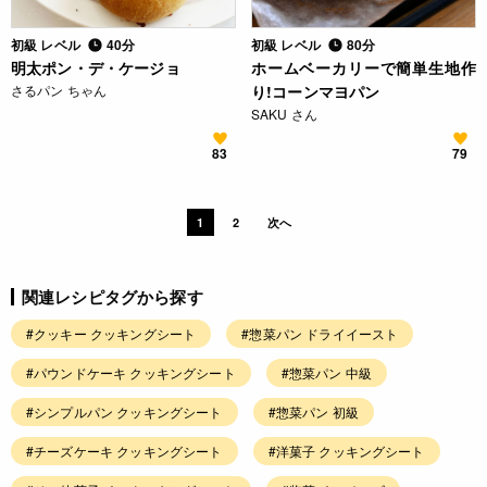
初級 レベル
40分
初級 レベル
80分
明太ポン・デ・ケージョ
ホームベーカリーで簡単生地作
さるパン ちゃん
り!コーンマヨパン
SAKU さん
83
79
1
2
次へ
関連レシピタグから探す
#クッキー クッキングシート
#惣菜パン ドライイースト
#パウンドケーキ クッキングシート
#惣菜パン 中級
#シンプルパン クッキングシート
#惣菜パン 初級
#チーズケーキ クッキングシート
#洋菓子 クッキングシート