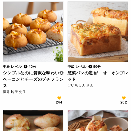
中級 レベル
40分
中級 レベル
90分
シンプルなのに贅沢な味わい◎
惣菜パンの定番! オニオンブレ
ベーコンとチーズのプチフラン
ッド
ス
けいちょん さん
藤井 玲子 先生
244
202