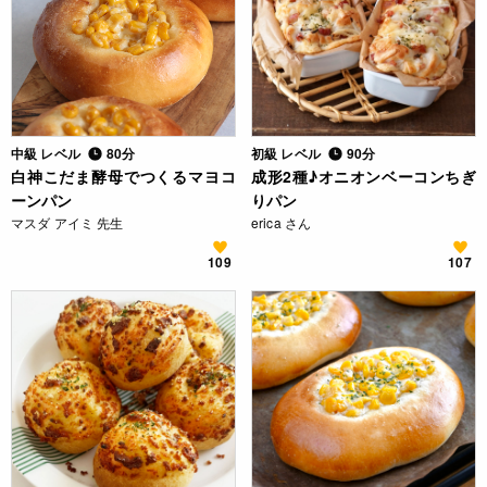
中級 レベル
80分
初級 レベル
90分
白神こだま酵母でつくるマヨコ
成形2種♪オニオンベーコンちぎ
ーンパン
りパン
マスダ アイミ 先生
erica さん
109
107