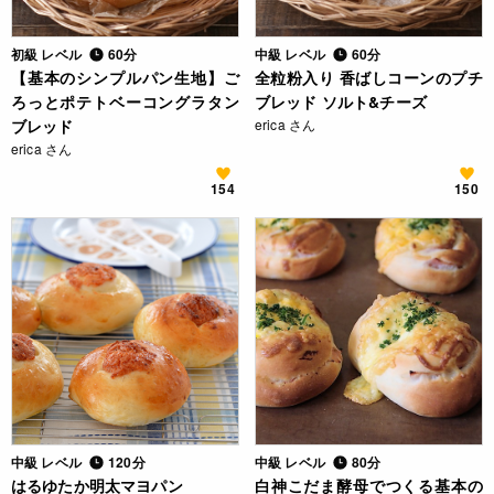
初級 レベル
60分
中級 レベル
60分
【基本のシンプルパン生地】ご
全粒粉入り 香ばしコーンのプチ
ろっとポテトベーコングラタン
ブレッド ソルト&チーズ
ブレッド
erica さん
erica さん
154
150
中級 レベル
120分
中級 レベル
80分
はるゆたか明太マヨパン
白神こだま酵母でつくる基本の