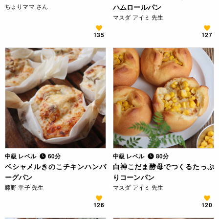
ちょりママ さん
ハムロールパン
マスダ アイミ 先生
135
127
中級 レベル
60分
中級 レベル
80分
ベシャメルきのこチキンハンバ
白神こだま酵母でつくるたっぷ
ーグパン
りコーンパン
藤野 幸子 先生
マスダ アイミ 先生
126
120