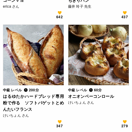
コーンマヨ
ちぎりパン
erica さん
藤井 玲子 先生
642
437
中級 レベル
200分
中級 レベル
60分
はるゆたかハードブレッド専用
オニオンベーコンロール
粉で作る ソフトバゲットとめ
けいちょん さん
んたいフランス
けいちょん さん
347
279