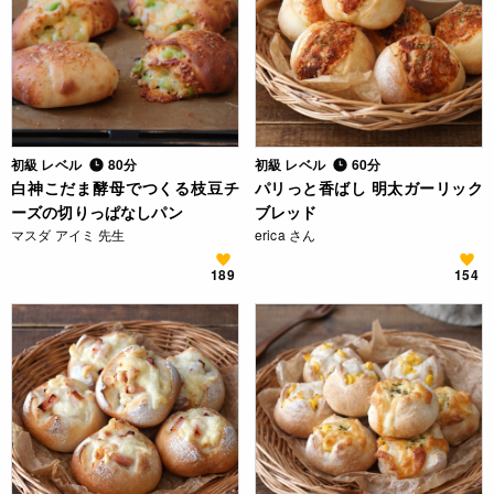
初級 レベル
80分
初級 レベル
60分
白神こだま酵母でつくる枝豆チ
パリっと香ばし 明太ガーリック
ーズの切りっぱなしパン
ブレッド
マスダ アイミ 先生
erica さん
189
154