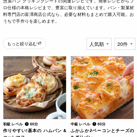
惣菜パン クッキングシートの関連レシピです。簡単レシピからプ
ロ仕様の本格レシピまで、豊富に取り揃えています。パン・製菓材
料専門店の富澤商店公式なら、必要な材料もまとめて購入可能。お
うちで手作りを楽しめます。
もっと絞り込む
初級 レベル
60分
中級 レベル
60分
作りやすい!基本の ハムパン &
ふかふか♪ベーコンとチーズの