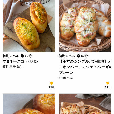
初級 レベル
60分
初級 レベル
60分
マヨネーズコッペパン
【基本のシンプルパン生地】オ
藤野 幸子 先生
ニオンベーコンジェノベーゼ&
プレーン
erica さん
118
115