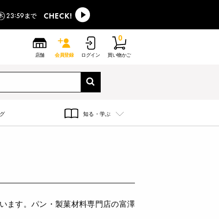
0
店舗
会員登録
ログイン
買い物かご
グ
知る・学ぶ
ています。パン・製菓材料専門店の富澤