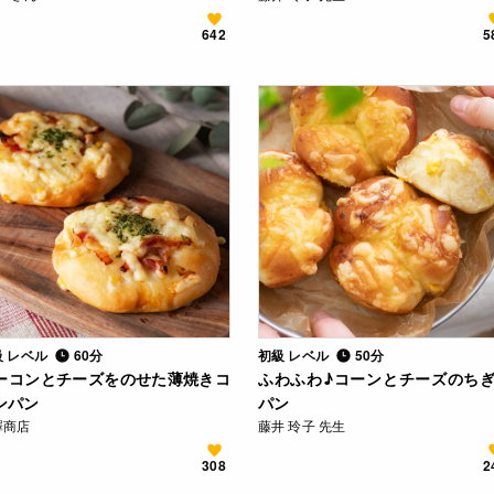
642
5
級 レベル
60分
初級 レベル
50分
ーコンとチーズをのせた薄焼きコ
ふわふわ♪コーンとチーズのち
ンパン
パン
澤商店
藤井 玲子 先生
308
2