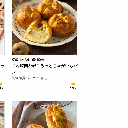
初級 レベル
60分
レッ
こね時間3分!ごろっとじゃがいもパ
ン
完全感覚ベイカー さん
47
135