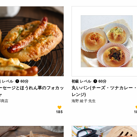
級 レベル
60分
初級 レベル
60分
ーセージとほうれん草のフォカッ
丸いパン(チーズ・ツナカレー
ャ
レンジ)
澤商店
海野 綾子 先生
185
1