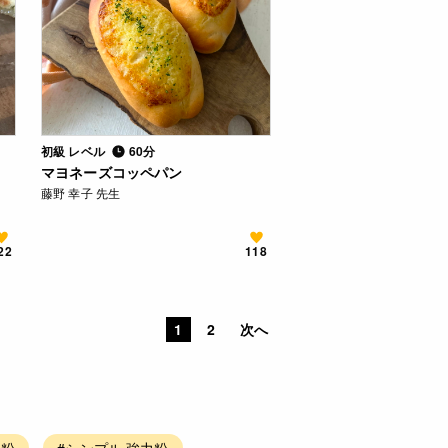
初級 レベル
60分
マヨネーズコッペパン
藤野 幸子 先生
22
118
1
2
次へ
力粉
#シンプル 強力粉