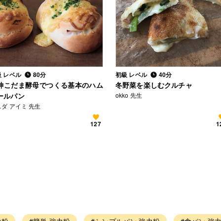
級 レベル
80分
初級 レベル
40分
神こだま酵母でつくる基本のハム
冬野菜を楽しむクルチャ
ールパン
okko 先生
ダ アイミ 先生
127
1
力粉
#簡単 強力粉
#シンプルパン 強力粉
#食パン 強