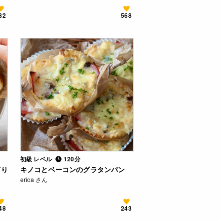
82
568
初級 レベル
120分
ぎり
キノコとベーコンのグラタンパン
erica さん
48
243