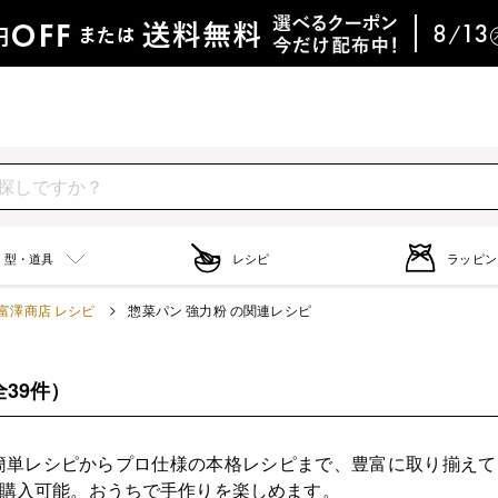
型・道具
レシピ
ラッピン
富澤商店 レシピ
惣菜パン 強力粉 の関連レシピ
全39件）
簡単レシピからプロ仕様の本格レシピまで、豊富に取り揃え
購入可能。おうちで手作りを楽しめます。