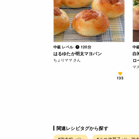
中級 レベル
120分
中
はるゆたか明太マヨパン
白
ちょりママ さん
ロ
マス
135
関連レシピタグから探す
#強力粉 パン
#その他菓子パン 強