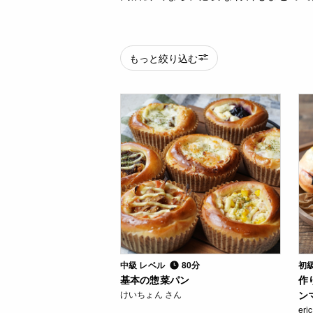
もっと絞り込む
中級 レベル
80分
初
基本の惣菜パン
作
けいちょん さん
ン
eri