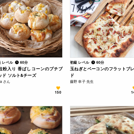
級 レベル
60分
初級 レベル
60分
粒粉入り 香ばしコーンのプチブ
玉ねぎとベーコンのフラットブ
ッド ソルト&チーズ
ド
ca さん
藤野 幸子 先生
150
1