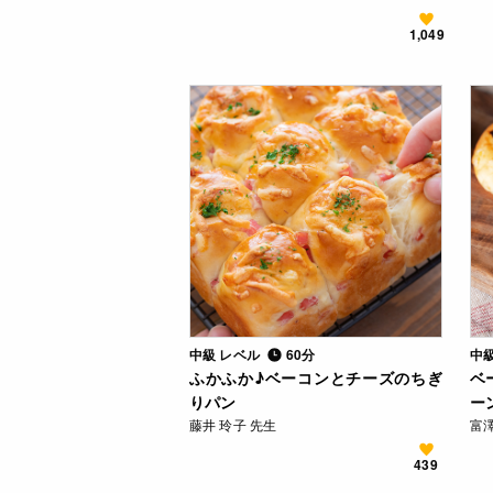
1,049
中級 レベル
60分
中
ふかふか♪ベーコンとチーズのちぎ
ベ
りパン
ー
藤井 玲子 先生
富
439