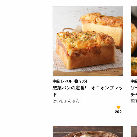
中級 レベル
90分
中
惣菜パンの定番! オニオンブレッ
ソ
ド
チ
けいちょん さん
富
202