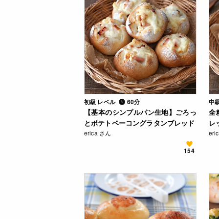
初級 レベル
60分
中
【基本のシンプルパン生地】ごろっ
全
とポテトベーコングラタンブレッド
レ
erica さん
eri
154