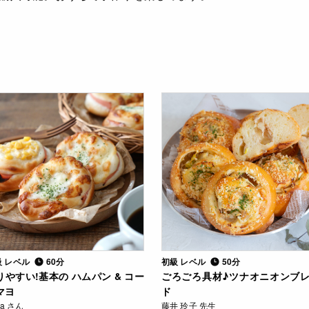
級 レベル
60分
初級 レベル
50分
りやすい!基本の ハムパン & コー
ごろごろ具材♪ツナオニオンブ
マヨ
ド
ca さん
藤井 玲子 先生