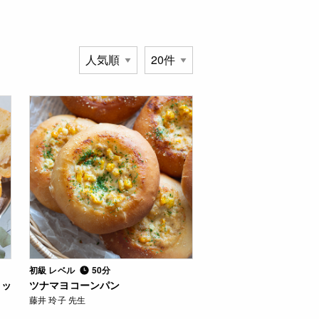
初級 レベル
50分
レッ
ツナマヨコーンパン
藤井 玲子 先生