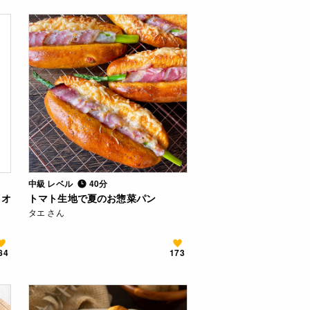
中級 レベル
40分
・オ
トマト生地で夏のお惣菜パン
タエ さん
84
173