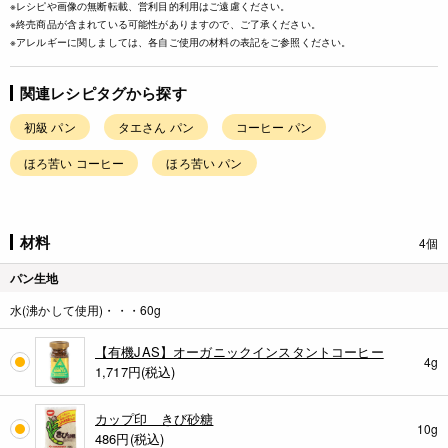
※レシピや画像の無断転載、営利目的利用はご遠慮ください。
※終売商品が含まれている可能性がありますので、ご了承ください。
※アレルギーに関しましては、各自ご使用の材料の表記をご参照ください。
関連レシピタグから探す
初級 パン
タエさん パン
コーヒー パン
ほろ苦い コーヒー
ほろ苦い パン
材料
4個
パン生地
水(沸かして使用)・・・60g
【有機JAS】オーガニックインスタントコーヒー
4g
1,717
円(税込)
カップ印 きび砂糖
10g
486
円(税込)