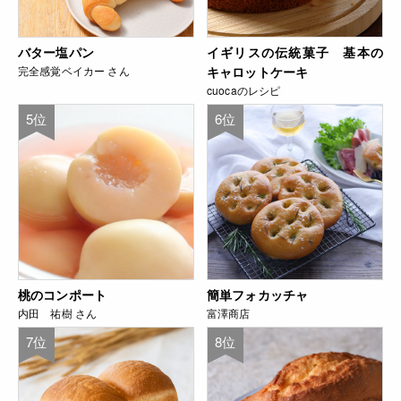
バター塩パン
イギリスの伝統菓子 基本の
完全感覚ベイカー さん
キャロットケーキ
cuocaのレシピ
5位
6位
桃のコンポート
簡単フォカッチャ
内田 祐樹 さん
富澤商店
7位
8位