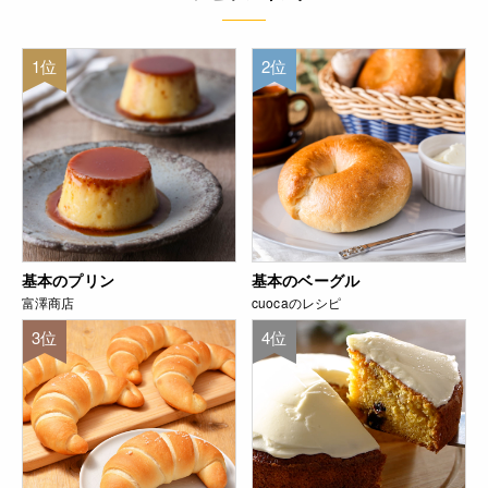
1位
2位
基本のプリン
基本のベーグル
富澤商店
cuocaのレシピ
3位
4位