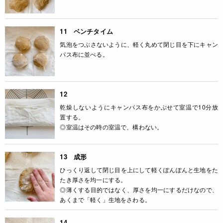
11 ベンチタイム
気泡をつぶさないように、軽く丸めて閉じ目を下にキャン
パス布に並べる。
12
乾燥しないようにキャンパス布をかぶせて室温で10分放
置する。
◎室温はその時の室温で、構わない。
13 成形
ひっくり返して閉じ目を上にして軽くぽんぽんと生地をた
たき厚さを均一にする。
◎薄くする目的ではなく、厚さを均一にするだけなので、
あくまで「軽く」生地をさわる。
14