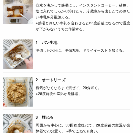
◎水を沸かして熱湯にし、インスタントコーヒー、砂糖、
塩に入れてしっかり溶けたら、冷蔵庫から出したての冷た
い牛乳を分量加える。
※熱湯と冷たい牛乳を合わせると25度前後になるので温度
が下がらないうちに作業する。
1 パン生地
準備した水分に、準強力粉、ドライイーストを加える。
2 オートリーズ
粉気がなくなるまで混ぜて、20分置く。
※28度前後の室温か発酵器。
3 捏ねる
周囲から中心に、30回程度捏ねて、28度前後の室温か発
酵器で20分置く。 ※手でこねても良い。