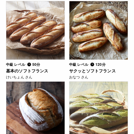
中級 レベル
50分
中級 レベル
120分
基本のソフトフランス
サクッとソフトフランス
けいちょん さん
おなつ さん