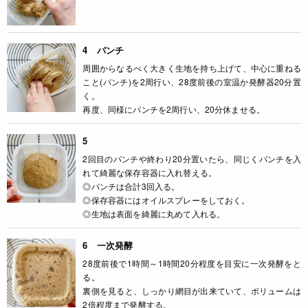
4 パンチ
周囲からなるべく大きく生地を持ち上げて、中心に重ねる
こと(パンチ)を2周行い、28度前後の室温か発酵器20分置
く。
再度、同様にパンチを2周行い、20分休ませる。
5
2回目のパンチや終わり20分置いたら、同じくパンチを入
れて綺麗な保存容器に入れ替える。
◎パンチは合計3回入る。
◎保存容器にはオイルスプレーをしておく。
◎生地は表面を綺麗に丸めて入れる。
6 一次発酵
28度前後で1時間～1時間20分程度を目安に一次発酵をと
る。
裏側を見ると、しっかり網目が出来ていて、ボリュームは
2倍程度まで発酵する。