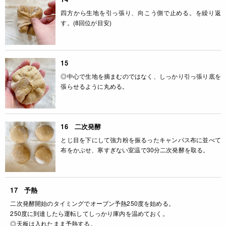
四方から生地を引っ張り、向こう側で止める。を繰り返
す。(8回位が目安)
15
◎中心で生地を摘まむのではなく、しっかり引っ張り底を
張らせるように丸める。
16 二次発酵
とじ目を下にして強力粉を振るったキャンパス布に並べて
布をかぶせ、寒すぎない室温で30分二次発酵を取る。
17 予熱
二次発酵開始のタイミングでオーブン予熱250度を始める。
250度に到達したら運転してしっかり庫内を温めておく。
◎天板は入れたまま予熱する。