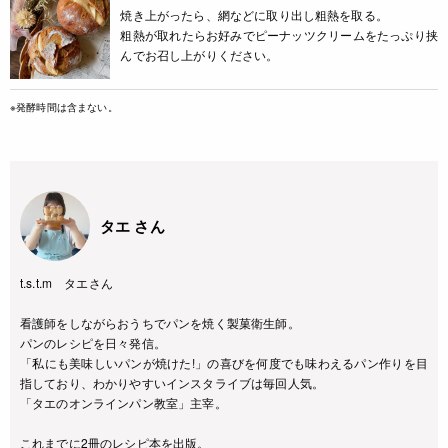
焼き上がったら、網などに取り出し粗熱を取る。
粗熱が取れたらお好みでピーナッツクリームをたっぷり挟
んでお召し上がりください。
※発酵時間は含まない。
タエ さん
t.s.t.m タエさん
看護師をしながらおうちでパンを焼く製菓衛生師。
パンのレシピを日々発信。
「私にも美味しいパンが焼けた!」の喜びを何度でも味わえるパン作りを目
指しており、わかりやすいインスタライブは毎回人気。
「タエのオンラインパン教室」主宰。
これまでに2冊のレシピ本を出版。