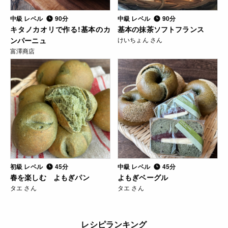
中級 レベル
90分
中級 レベル
90分
キタノカオリで作る!基本のカ
基本の抹茶ソフトフランス
ンパーニュ
けいちょん さん
富澤商店
初級 レベル
45分
中級 レベル
45分
春を楽しむ よもぎパン
よもぎベーグル
タエ さん
タエ さん
レシピランキング