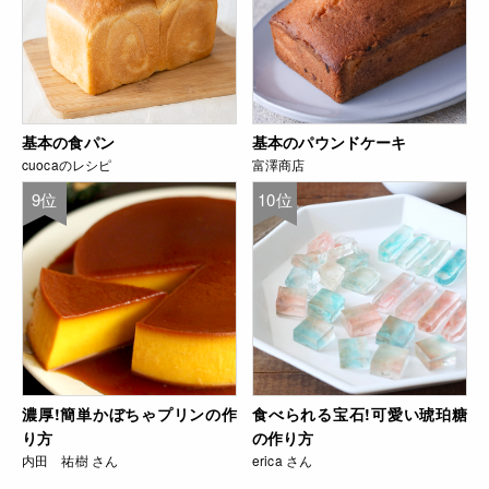
基本の食パン
基本のパウンドケーキ
cuocaのレシピ
富澤商店
9位
10位
濃厚!簡単かぼちゃプリンの作
食べられる宝石!可愛い琥珀糖
り方
の作り方
内田 祐樹 さん
erica さん