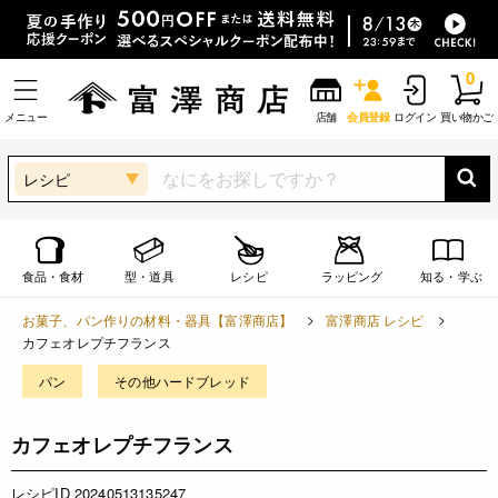
0
メニュー
店舗
会員登録
ログイン
買い物かご
レシピ
食品・食材
型・道具
レシピ
ラッピング
知る・学ぶ
お菓子、パン作りの材料・器具【富澤商店】
富澤商店 レシピ
カフェオレプチフランス
パン
その他ハードブレッド
カフェオレプチフランス
レシピID 20240513135247