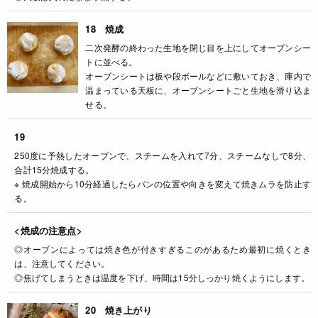
18 焼成
二次発酵の終わった生地を閉じ目を上にしてオーブンシー
トに並べる。
オーブンシートは板や段ボールなどに敷いておき、庫内で
温まっている天板に、オーブンシートごと生地を滑り込ま
せる。
19
250度に予熱したオーブンで、スチームを入れて7分、スチームなしで8分、
合計15分焼成する。
※ 焼成開始から10分経過したらパンの位置や向きを変えて焼きムラを防止す
る。
<焼成の注意点>
◎オーブンによっては焼き色が付きすぎるこのがあるため最初に焼くとき
は、注意してください。
◎焦げてしまうときは温度を下げ、時間は15分しっかり焼くようにします。
20 焼き上がり