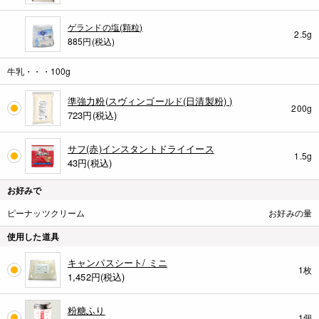
ゲランドの塩(顆粒)
2.5g
885円(税込)
牛乳・・・100g
準強力粉(スヴィンゴールド(日清製粉) )
200g
723
円(税込)
サフ(赤)インスタントドライイース
1.5g
43
円(税込)
お好みで
ピーナッツクリーム
お好みの量
使用した道具
キャンパスシート/ ミニ
1枚
1,452
円(税込)
粉糖ふり
1個