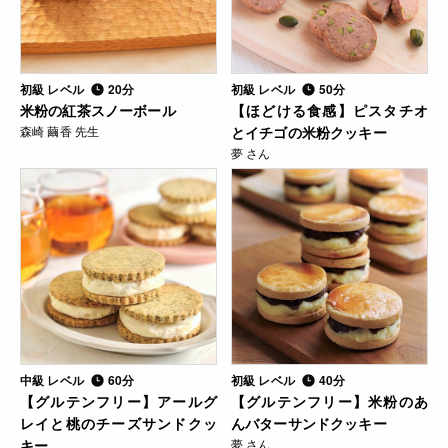
初級 レベル
20分
初級 レベル
50分
米粉の紅茶スノーボール
【ほどける食感】ピスタチオ
森崎 繭香 先生
とイチゴの米粉クッキー
夢 さん
中級 レベル
60分
初級 レベル
40分
【グルテンフリー】アールグ
【グルテンフリー】米粉のあ
レイと桃のチーズサンドクッ
んバターサンドクッキー
キー
夢 さん