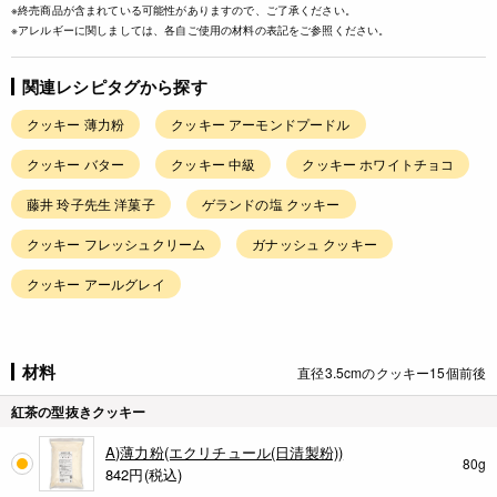
※終売商品が含まれている可能性がありますので、ご了承ください。
※アレルギーに関しましては、各自ご使用の材料の表記をご参照ください。
関連レシピタグから探す
クッキー 薄力粉
クッキー アーモンドプードル
クッキー バター
クッキー 中級
クッキー ホワイトチョコ
藤井 玲子先生 洋菓子
ゲランドの塩 クッキー
クッキー フレッシュクリーム
ガナッシュ クッキー
クッキー アールグレイ
材料
直径3.5cmのクッキー15個前後
紅茶の型抜きクッキー
A)薄力粉(エクリチュール(日清製粉))
80g
842
円(税込)