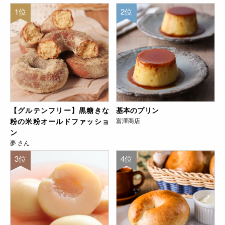
1位
2位
【グルテンフリー】黒糖きな
基本のプリン
粉の米粉オールドファッショ
富澤商店
ン
夢 さん
3位
4位