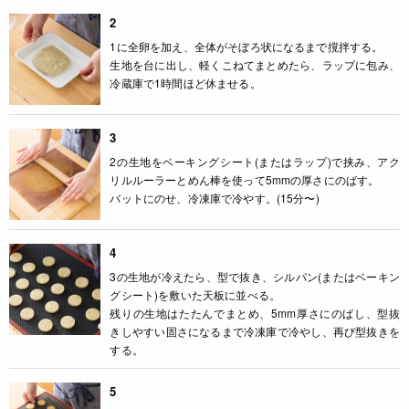
2
1に全卵を加え、全体がそぼろ状になるまで撹拌する。
生地を台に出し、軽くこねてまとめたら、ラップに包み、
冷蔵庫で1時間ほど休ませる。
3
2の生地をベーキングシート(またはラップ)で挟み、アク
リルルーラーとめん棒を使って5mmの厚さにのばす。
バットにのせ、冷凍庫で冷やす。(15分〜)
4
3の生地が冷えたら、型で抜き、シルパン(またはベーキン
グシート)を敷いた天板に並べる。
残りの生地はたたんでまとめ、5mm厚さにのばし、型抜
きしやすい固さになるまで冷凍庫で冷やし、再び型抜きを
する。
5