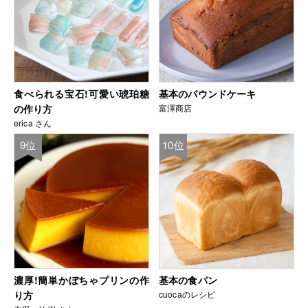
食べられる宝石!可愛い琥珀糖
基本のパウンドケーキ
の作り方
富澤商店
erica さん
9位
10位
濃厚!簡単かぼちゃプリンの作
基本の食パン
り方
cuocaのレシピ