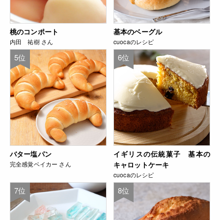
桃のコンポート
基本のベーグル
内田 祐樹 さん
cuocaのレシピ
5位
6位
バター塩パン
イギリスの伝統菓子 基本の
完全感覚ベイカー さん
キャロットケーキ
cuocaのレシピ
7位
8位