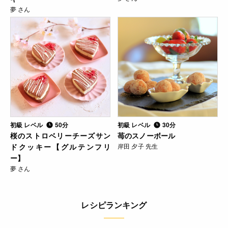
夢 さん
初級 レベル
50分
初級 レベル
30分
桜のストロベリーチーズサン
苺のスノーボール
ドクッキー【グルテンフリ
岸田 夕子 先生
ー】
夢 さん
レシピランキング