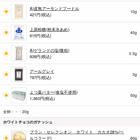
A)皮無アーモンドプードル
10g
421
円(税込)
上原粉糖(粉末水あめ)
40g
615
円(税込)
A)ゲランドの塩(微粒)
0.5g
939
円(税込)
アールグレイ
3g
797
円(税込)
よつ葉バター(食塩不使用)
50g
1,360
円(税込)
全卵・・・20g
ホワイトチョコのガナッシュ
ブラン・セレクシオン ホワイト カカオ28%(ベ
ルコラーデ)
60g