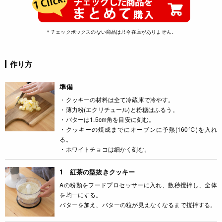
＊チェックボックスのない商品は只今在庫がありません。
作り方
準備
・クッキーの材料は全て冷蔵庫で冷やす。
・薄力粉(エクリチュール)と粉糖はふるう。
・バターは1.5cm角を目安に刻む。
・クッキーの焼成までにオーブンに予熱(160℃)を入れ
る。
・ホワイトチョコは細かく刻む。
1 紅茶の型抜きクッキー
Aの粉類をフードプロセッサーに入れ、数秒攪拌し、全体
を均一にする。
バターを加え、バターの粒が見えなくなるまで撹拌する。