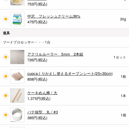
753
円(税込)
中沢 フレッシュクリーム36%
30g
475
円(税込)
道具
フードプロセッサー・・・1台
アクリルルーラー 5mm 2本組
1セット
726
円(税込)
cuocaくりかえし使えるオーブンシート(25×30cm)
1枚
858
円(税込)
ケーキめん棒 / 大
1本
1,375
円(税込)
パテ抜型 丸 / #3
1個
385
円(税込)