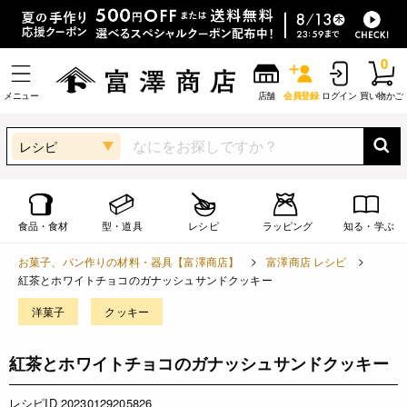
0
メニュー
店舗
会員登録
ログイン
買い物かご
レシピ
食品・食材
型・道具
レシピ
ラッピング
知る・学ぶ
お菓子、パン作りの材料・器具【富澤商店】
富澤商店 レシピ
紅茶とホワイトチョコのガナッシュサンドクッキー
洋菓子
クッキー
紅茶とホワイトチョコのガナッシュサンドクッキー
レシピID 20230129205826