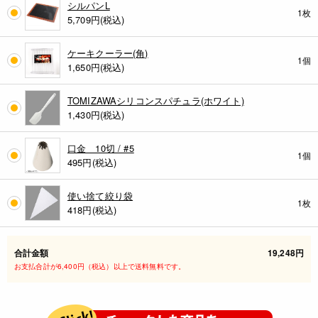
シルパンL
1枚
5,709
円(税込)
ケーキクーラー(角)
1個
1,650
円(税込)
TOMIZAWAシリコンスパチュラ(ホワイト)
1,430
円(税込)
口金 10切 / #5
1個
495
円(税込)
使い捨て絞り袋
1枚
418
円(税込)
合計金額
19,248円
お支払合計が6,400円（税込）以上で送料無料です。