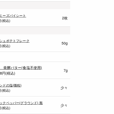
ミーズパイシート
2枚
円(税込)
シュポテトフレーク
50g
円(税込)
 発酵バター(食塩不使用)
7g
58円(税込)
ンドの塩(微粒)
少々
円(税込)
ックペッパー(グラウンド) 瓶
少々
円(税込)