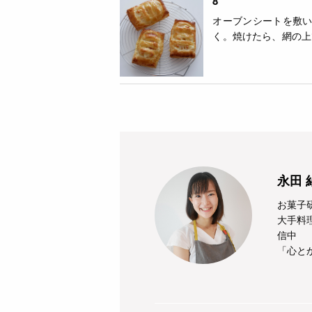
8
オーブンシートを敷い
く。焼けたら、網の上
永田 
お菓子
大手料
信中
「心と