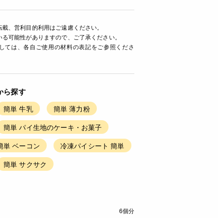
転載、営利目的利用はご遠慮ください。
いる可能性がありますので、ご了承ください。
ましては、各自ご使用の材料の表記をご参照くださ
から探す
簡単 牛乳
簡単 薄力粉
簡単 パイ生地のケーキ・お菓子
簡単 ベーコン
冷凍パイシート 簡単
簡単 サクサク
6個分