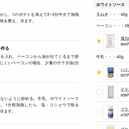
ホワイトソース
かし、1のポテトを加えて2~3分中火で加熱
玉ねぎ・・・40g
味を整え、冷ます。
ベーコン・・・2枚(
薄力
604
を作る
ぎを入れ、ベーコンから油が出てくるまで炒
牛乳・・・40g
にくいベーコンの場合、少量のサラダ油(分
ハイ
507
ゲラ
939
さないように炒める。牛乳、ホワイトソース
る。1分程加熱したら、塩・コショウで味を
ブラ
冷ます。
475
プロ