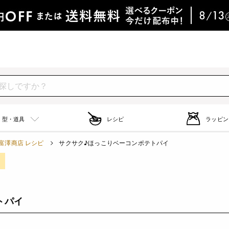
型・道具
レシピ
ラッピン
富澤商店 レシピ
サクサク♪ほっこりベーコンポテトパイ
トパイ