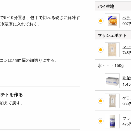
パイ生地
で5~10分置き、包丁で切れる硬さに解凍す
ベラ
、冷蔵庫に入れておく。
997
マッシュポテト
マッ
745
コンは7mm幅の細切りにする。
水・・・150g
明治
1,4
ポテトを作る
ゲラ
加えて戻す。
939
ブラ
475