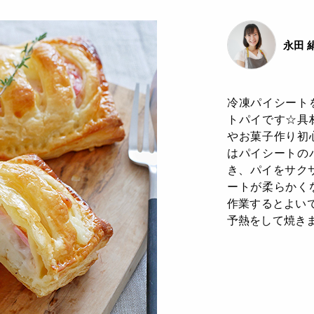
永田 
冷凍パイシート
トパイです☆具
やお菓子作り初
はパイシートの
き、パイをサク
ートが柔らかく
作業するとよいで
予熱をして焼きま