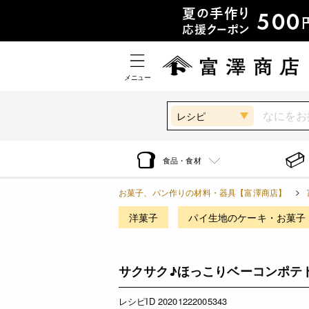
メニュー
レシピ
食品・食材
お菓子、パン作りの材料・器具【富澤商店】
洋菓子
パイ生地のケーキ・お菓子
サクサク♪ほっこりベーコンポテ
レシピID 20201222005343