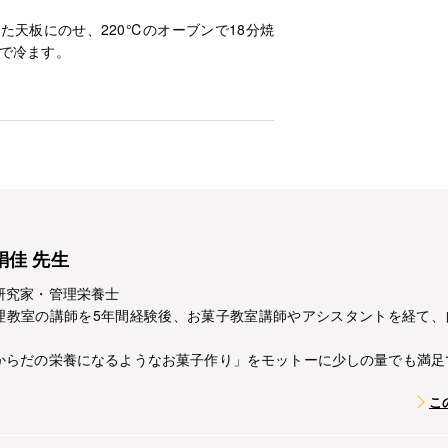
た天板にのせ、220℃のオーブンで18分焼
で冷ます。
絹佳 先生
研究家・管理栄養士
理教室の講師を5年間経験後、お菓子教室講師やアシスタントを経て、
からだの栄養になるようなお菓子作り」をモットーに少しの量でも満足
こ