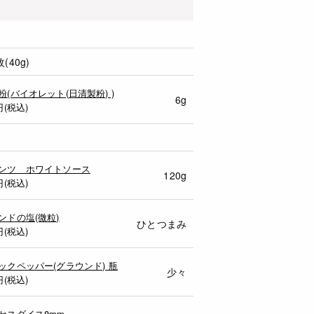
40g)
粉(バイオレット(日清製粉) )
6g
円(税込)
ンツ ホワイトソース
120g
円(税込)
ンドの塩(微粒)
ひとつまみ
円(税込)
ックペッパー(グラウンド) 瓶
少々
円(税込)
セスダイス8mm