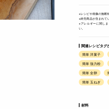
※レシピや画像の無断
※終売商品が含まれて
※アレルギーに関し
い。
関連レシピタグ
簡単 洋菓子
簡単 強力粉
簡単 全卵
簡単 玉ねぎ
材料