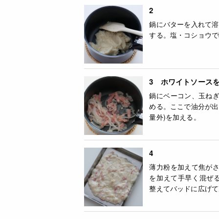
2
鍋にバターを入れて溶
する。塩・コショウで
3 ホワイトソース
鍋にベーコン、玉ね
める。ここで油分が出
量外)を加える。
4
薄力粉を加えて焦が
を加えて手早く混ぜ
整えてバッドに広げて