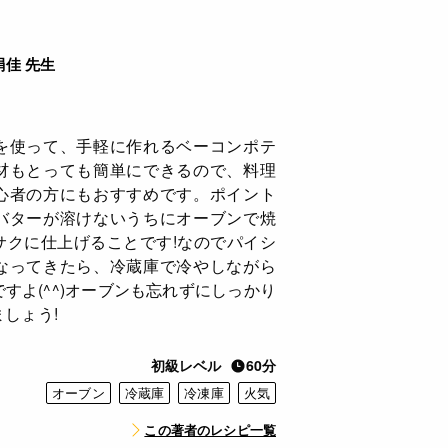
絹佳 先生
を使って、手軽に作れるベーコンポテ
材もとっても簡単にできるので、料理
心者の方にもおすすめです。ポイント
バターが溶けないうちにオーブンで焼
サクに仕上げることです!なのでパイシ
なってきたら、冷蔵庫で冷やしながら
すよ(^^)オーブンも忘れずにしっかり
しょう!
初級レベル
60分
オーブン
冷蔵庫
冷凍庫
火気
この著者のレシピ一覧