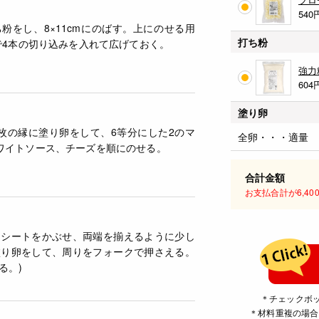
540
粉をし、8×11cmにのばす。上にのせる用
打ち粉
んで4本の切り込みを入れて広げておく。
強力
604
塗り卵
枚の縁に塗り卵をして、6等分にした2のマ
全卵・・・適量
ワイトソース、チーズを順にのせる。
合計金額
お支払合計が6,4
イシートをかぶせ、両端を揃えるように少し
塗り卵をして、周りをフォークで押さえる。
る。)
＊チェックボ
＊材料重複の場合