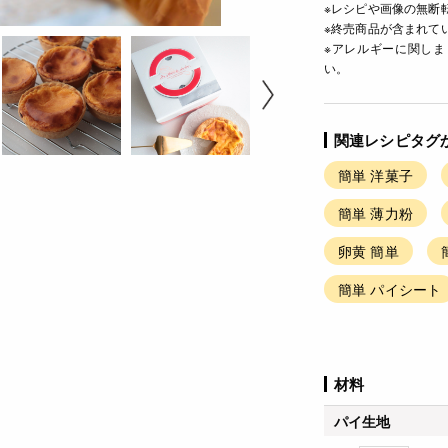
※レシピや画像の無断
※終売商品が含まれて
※アレルギーに関し
い。
関連レシピタグ
簡単 洋菓子
簡単 薄力粉
卵黄 簡単
簡単 パイシート
材料
パイ生地