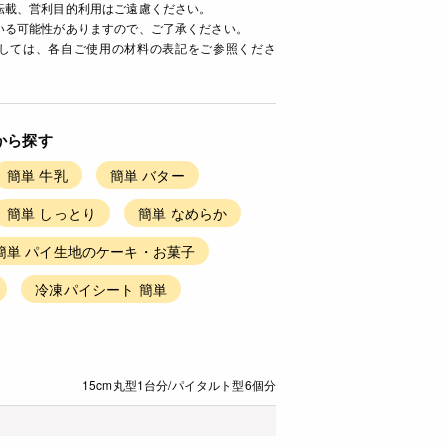
転載、営利目的利用はご遠慮ください。
いる可能性がありますので、ご了承ください。
ましては、各自ご使用の材料の表記をご参照くださ
から探す
簡単 牛乳
簡単 バター
簡単 しっとり
簡単 なめらか
簡単 パイ生地のケーキ・お菓子
冷凍パイシート 簡単
15cm丸型1台分/パイタルト型6個分