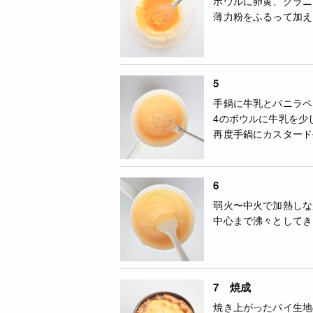
ボウルに卵黄、グラニ
薄力粉をふるって加え
5
手鍋に牛乳とバニラペ
4のボウルに牛乳を少
再度手鍋にカスタード
6
弱火〜中火で加熱しな
中心まで沸々としてき
7 焼成
焼き上がったパイ生地