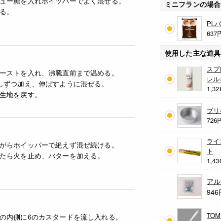
ュー糖を入れホイッパーでよく混ぜる。
ミニフランの場合
る。
PL
637
使用した主な道具
スプ
ーストを入れ、沸騰直前まで温める。
レル
しずつ加え、伸ばすように混ぜる。
1,32
生地を戻す。
ブリ
726
ライ
がらホイッパーで絶えず混ぜ続ける。
ト
たら火を止め、バターを加える。
1,43
アル
946
TO
の内側に6のカスタードを流し入れる。