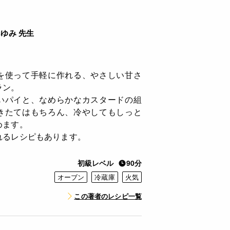
ゆみ 先生
を使って手軽に作れる、やさしい甘さ
ラン。
いパイと、なめらかなカスタードの組
きたてはもちろん、冷やしてもしっと
めます。
れるレシピもあります。
初級レベル
90分
オーブン
冷蔵庫
火気
この著者のレシピ一覧