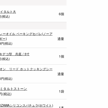
パイタルト大
6個
円(税込)
レーオイル ベーキングセパレ(ノーア
ギー)
適量
8
円(税込)
キデコ型 共底 / 5寸
1個
円(税込)
オン リード ホットクッキングシー
適量
0
円(税込)
ミタルトストーン
1袋
円(税込)
MIZAWAシリコンスパチュラ(ホワイト)
1本