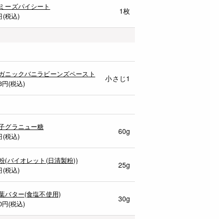
ミーズパイシート
1枚
円(税込)
ガニックバニラビーンズペースト
小さじ1
3
円(税込)
子グラニュー糖
60g
円(税込)
粉(バイオレット(日清製粉))
25g
円(税込)
葉バター(食塩不使用)
30g
0
円(税込)