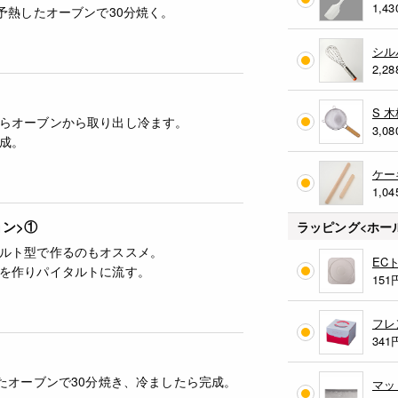
1,43
に予熱したオーブンで30分焼く。
シル
2,28
S 
らオーブンから取り出し冷ます。
3,08
成。
ケー
1,04
ン>①
ラッピング<ホー
ルト型で作るのもオススメ。
EC
を作りパイタルトに流す。
151
フレ
341
したオーブンで30分焼き、冷ましたら完成。
マッ