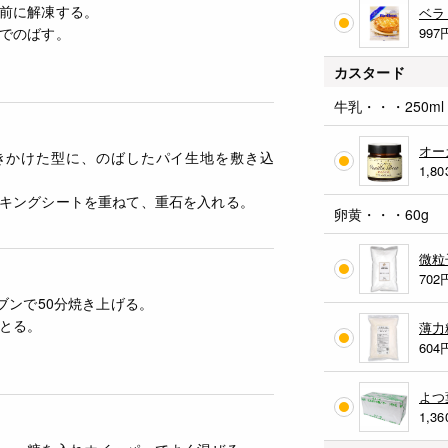
前に解凍する。
ベラ
でのばす。
997
カスタード
牛乳・・・250ml
オー
きかけた型に、のばしたパイ生地を敷き込
1,80
キングシートを重ねて、重石を入れる。
卵黄・・・60g
微粒
702
ブンで50分焼き上げる。
とる。
薄力
604
よつ
1,36