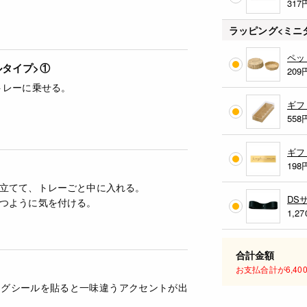
317
ラッピング<ミニ
ペッ
ルタイプ>①
209
トレーに乗せる。
ギフ
558
ギフ
198
立てて、トレーごと中に入れる。
DS
つように気を付ける。
1,27
合計金額
お支払合計が6,4
ングシールを貼ると一味違うアクセントが出