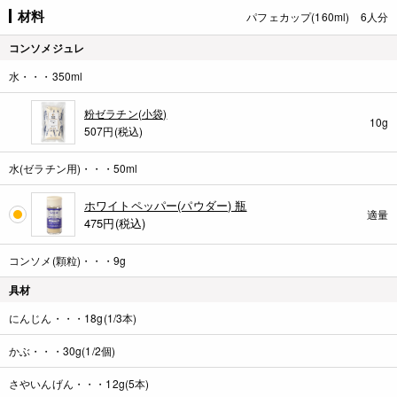
材料
パフェカップ(160ml) 6人分
コンソメジュレ
水・・・350ml
粉ゼラチン(小袋)
10g
507円(税込)
水(ゼラチン用)・・・50ml
ホワイトペッパー(パウダー) 瓶
適量
475
円(税込)
コンソメ(顆粒)・・・9g
具材
にんじん・・・18g(1/3本)
かぶ・・・30g(1/2個)
さやいんげん・・・12g(5本)