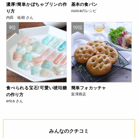
濃厚!簡単かぼちゃプリンの作
基本の食パン
り方
cuocaのレシピ
内田 祐樹 さん
9位
10位
食べられる宝石!可愛い琥珀糖
簡単フォカッチャ
の作り方
富澤商店
erica さん
みんなのクチコミ