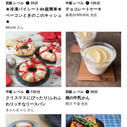
初級 レベル
35分
中級 レベル
120分
★冷凍パイシートde超簡単★
チョコレートケーキ
ベーコンときのこのキッシュ
春香(HARUKA) 先生
★
Mizuki さん
中級 レベル
130分
初級 レベル
30分
クリスマスにぴったり!ふわふ
桃の牛乳かん
わリッチなリースパン
西川 千栄 先生
きゃらきゃら さん