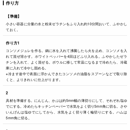
作り方
【準備】
小さい容器に分量の水と粉末ゼラチンをふり入れ約10分間おいて、ふやかし
ておく。
作り方1
コンソメジュレを作る。鍋に水を入れて沸騰したら火を止め、コンソメを入
れて混ぜ溶かす。ホワイトペッパーを4回ほどふり入れる。ふやかしたゼラ
チンを入れて、よく混ぜる。ボウルに移して常温になるまで冷めたら、冷蔵
庫に入れて冷やし固める。
※冷ます途中で表面に浮かんできたコンソメの油脂をスプーンなどで取り除
くと、よりきれいに仕上がります。
2
具材を準備する。にんじん、かぶは約5mm幅の薄切りにして、それぞれ塩ゆ
でにする。冷めたらキッチンペーパーで水気をよく切り5mm角に切る。さや
いんげんは塩ゆでにしてから、水気をよく切り薄く輪切りにする。ハムは
5mm角に切る。