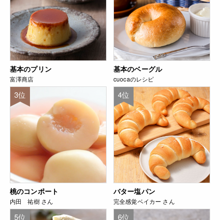
基本のプリン
基本のベーグル
富澤商店
cuocaのレシピ
3位
4位
桃のコンポート
バター塩パン
内田 祐樹 さん
完全感覚ベイカー さん
5位
6位