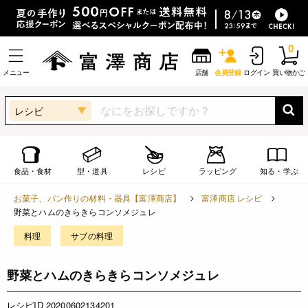
0
メニュー
店舗
会員登録
ログイン
買い物かご
レシピ
食品・食材
型・道具
レシピ
ラッピング
知る・学ぶ
お菓子、パン作りの材料・器具【富澤商店】
富澤商店 レシピ
野菜とハムのきらきらコンソメジュレ
料理
サブの料理
野菜とハムのきらきらコンソメジュレ
レシピID 20200602134201