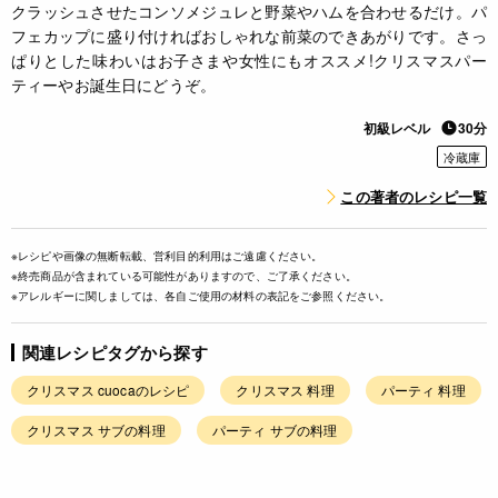
クラッシュさせたコンソメジュレと野菜やハムを合わせるだけ。パ
フェカップに盛り付ければおしゃれな前菜のできあがりです。さっ
ぱりとした味わいはお子さまや女性にもオススメ!クリスマスパー
ティーやお誕生日にどうぞ。
初級レベル
30分
冷蔵庫
この著者のレシピ一覧
※レシピや画像の無断転載、営利目的利用はご遠慮ください。
※終売商品が含まれている可能性がありますので、ご了承ください。
※アレルギーに関しましては、各自ご使用の材料の表記をご参照ください。
関連レシピタグから探す
クリスマス cuocaのレシピ
クリスマス 料理
パーティ 料理
クリスマス サブの料理
パーティ サブの料理