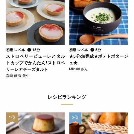
初級 レベル
15分
初級 レベル
5分
ストロベリーピューレとタル
★5分de完成★ポテトポタージ
トカップでかんたん!ストロベ
ュ★
リーレアチーズタルト
Mizuki さん
森崎 繭香 先生
レシピランキング
1位
2位