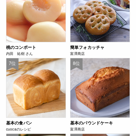
桃のコンポート
簡単フォカッチャ
内田 祐樹 さん
富澤商店
7位
8位
基本の食パン
基本のパウンドケーキ
cuocaのレシピ
富澤商店