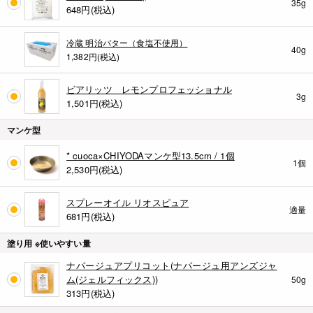
35g
648
円(税込)
冷蔵 明治バター（食塩不使用）
40g
1,382円(税込)
ビアリッツ レモンプロフェッショナル
3g
1,501
円(税込)
マンケ型
* cuoca×CHIYODAマンケ型13.5cm / 1個
1個
2,530
円(税込)
スプレーオイル リオスピュア
適量
681
円(税込)
塗り用 ※使いやすい量
ナパージュアプリコット(ナパージュ用アンズジャ
ム(ジェルフィックス))
50g
313
円(税込)