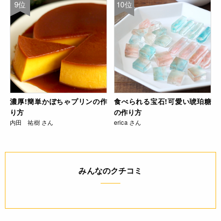
9位
10位
濃厚!簡単かぼちゃプリンの作
食べられる宝石!可愛い琥珀糖
り方
の作り方
内田 祐樹 さん
erica さん
みんなのクチコミ