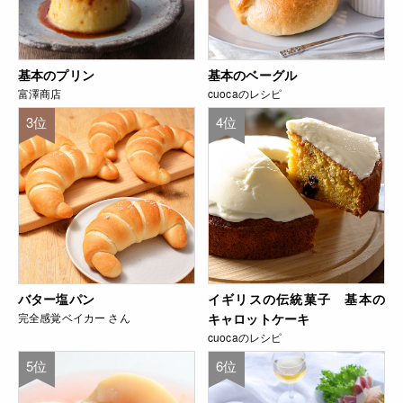
基本のプリン
基本のベーグル
富澤商店
cuocaのレシピ
3位
4位
バター塩パン
イギリスの伝統菓子 基本の
完全感覚ベイカー さん
キャロットケーキ
cuocaのレシピ
5位
6位