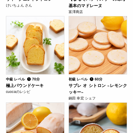
けいちょん さん
基本のマドレーヌ
富澤商店
中級 レベル
70分
初級 レベル
60分
極上パウンドケーキ
サブレ オ シトロン ~レモンク
cuocaのレシピ
ッキー~
鍋田 幸宏 シェフ