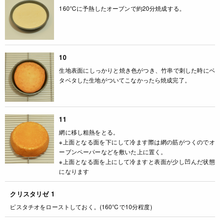
160℃に予熱したオーブンで約20分焼成する。
10
生地表面にしっかりと焼き色がつき、竹串で刺した時にベ
タベタした生地がついてこなかったら焼成完了。
11
網に移し粗熱をとる。
※上面となる面を下にして冷ます際は網の筋がつくのでオ
ーブンペーパーなどを敷いた上に置く。
※上面となる面を上にして冷ますと表面が少し凹んだ状態
になります
クリスタリゼ 1
ピスタチオをローストしておく。(160℃で10分程度)