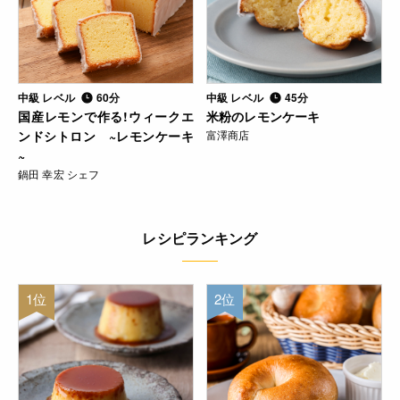
中級 レベル
60分
中級 レベル
45分
国産レモンで作る!ウィークエ
米粉のレモンケーキ
ンドシトロン ~レモンケーキ
富澤商店
~
鍋田 幸宏 シェフ
レシピランキング
1位
2位