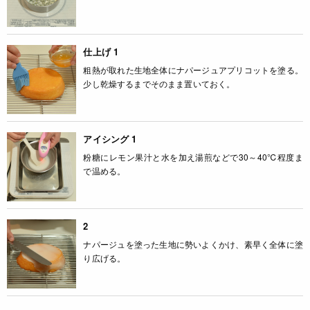
仕上げ 1
粗熱が取れた生地全体にナパージュアプリコットを塗る。
少し乾燥するまでそのまま置いておく。
アイシング 1
粉糖にレモン果汁と水を加え湯煎などで30～40℃程度ま
で温める。
2
ナパージュを塗った生地に勢いよくかけ、素早く全体に塗
り広げる。