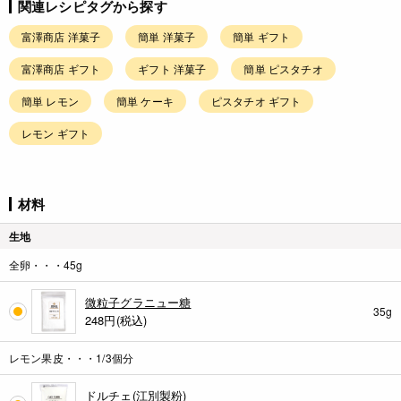
関連レシピタグから探す
富澤商店 洋菓子
簡単 洋菓子
簡単 ギフト
富澤商店 ギフト
ギフト 洋菓子
簡単 ピスタチオ
簡単 レモン
簡単 ケーキ
ピスタチオ ギフト
レモン ギフト
材料
生地
全卵・・・45g
微粒子グラニュー糖
35g
248
円(税込)
レモン果皮・・・1/3個分
ドルチェ(江別製粉)