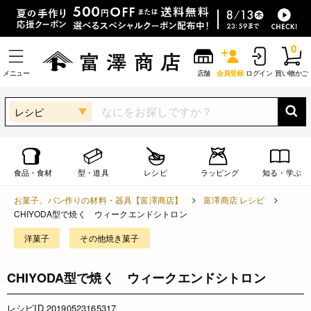
0
メニュー
店舗
会員登録
ログイン
買い物かご
レシピ
食品・食材
型・道具
レシピ
ラッピング
知る・学ぶ
お菓子、パン作りの材料・器具【富澤商店】
富澤商店 レシピ
CHIYODA型で焼く ウィークエンドシトロン
洋菓子
その他焼き菓子
CHIYODA型で焼く ウィークエンドシトロン
レシピID 20190523165317