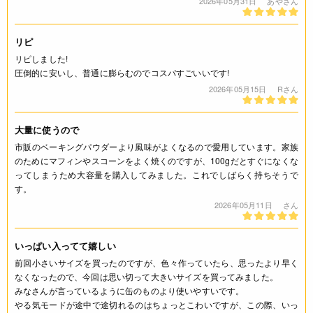
2026年05月31日
あやさん
* 小麦を使用した設備で製造しています。（特定原材料8品目
中）
リピ
リピしました!
栄養成分表示
圧倒的に安いし、普通に膨らむのでコスパすごいいです!
2026年05月15日
Rさん
(100g当り) エネルギー 158kcal たんぱく質 0g 脂質 0.3g 炭水
化物 38.4g 食塩相当量 16.8g *この表示値は、目安です。
大量に使うので
注意事項
市販のベーキングパウダーより風味がよくなるので愛用しています。家族
のためにマフィンやスコーンをよく焼くのですが、100gだとすぐになくな
* 開封後はお早めにご使用ください。
ってしまうため大容量を購入してみました。これでしばらく持ちそうで
* 計量は湿気に注意し、乾いたスプーン等をご使用ください。
す。
* お子様の手の届かない場所に保管してください。
2026年05月11日
さん
* 使用後は必ずキチンと蓋を閉めてください。
* 指を容器内に入れると思わぬケガをする場合がございます。
中身の取り出しにはスプーン等器具を必ずご使用ください。
いっぱい入ってて嬉しい
(100g)
前回小さいサイズを買ったのですが、色々作っていたら、思ったより早く
なくなったので、今回は思い切って大きいサイズを買ってみました。
◆商品の在庫・販売状況について◆
みなさんが言っているように缶のものより使いやすいです。
やる気モードが途中で途切れるのはちょっとこわいですが、この際、いっ
・諸事情により、予告なく販売終了になる場合がございます。