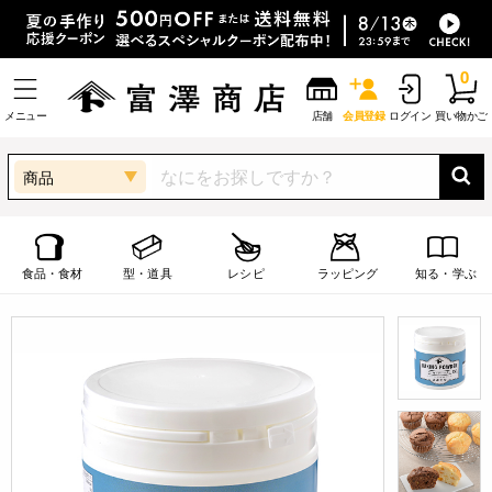
0
メニュー
店舗
会員登録
ログイン
買い物かご
商品
食品・食材
型・道具
レシピ
ラッピング
知る・学ぶ