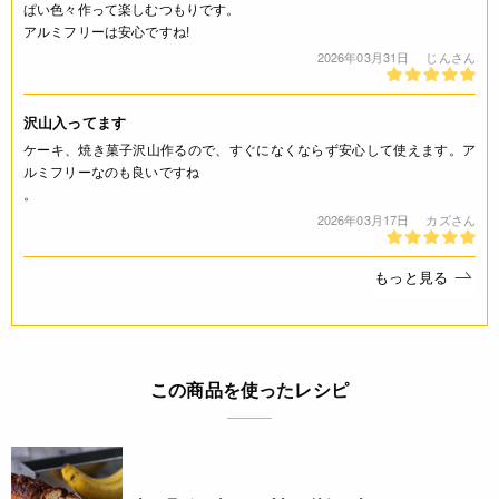
ぱい色々作って楽しむつもりです。
予めご了承ください。
アルミフリーは安心ですね!
・当サイトに掲載されている商品は、ご購入可能な状態にあっ
2026年03月31日
じんさん
ても必ずしも在庫を保証するものではありません。予めご了承
ください。
沢山入ってます
詳細
ケーキ、焼き菓子沢山作るので、すぐになくならず安心して使えます。ア
ルミフリーなのも良いですね
＜食品添加物＞膨張剤製剤
。
2026年03月17日
カズさん
ご利用方法
◆使用基準
もっと見る
カルシウムとして食品の1.0％以下。
◆用途
膨張を必要とする小麦粉製品
◆使用量
この商品を使ったレシピ
小麦粉300gに対し、本品9g～15gを目安としてご使用くださ
い。（小さじ1杯は約3.5g）
更新情報