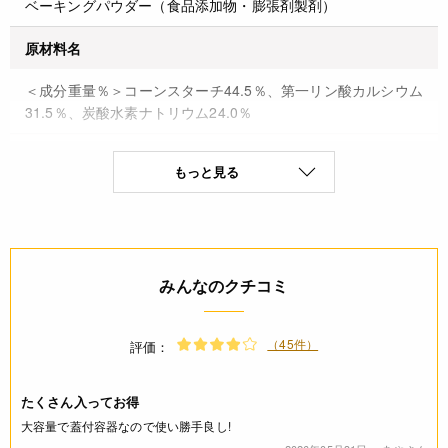
ベーキングパウダー（食品添加物・膨張剤製剤）
原材料名
＜成分重量％＞コーンスターチ44.5％、第一リン酸カルシウム
31.5％、炭酸水素ナトリウム24.0％
保存方法(未開封)
もっと見る
高温多湿を避けて保管して下さい。
賞味期限(未開封時)
※製造日を起点とした期限です。
みんなのクチコミ
製造日から9ケ月
（45件）
アレルギー
評価：
なし(特定原材料8品目)
たくさん入ってお得
大容量で蓋付容器なので使い勝手良し!
コンタミネーション