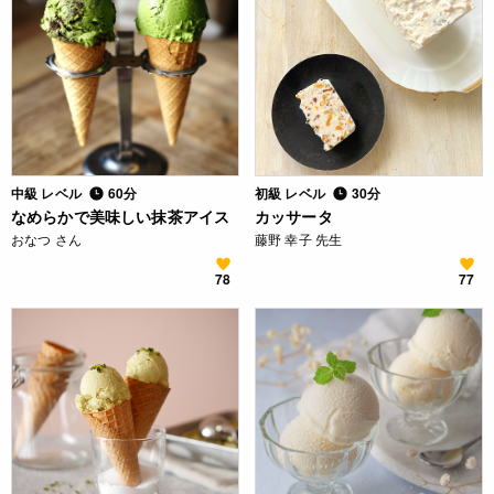
中級 レベル
60分
初級 レベル
30分
なめらかで美味しい抹茶アイス
カッサータ
おなつ さん
藤野 幸子 先生
78
77