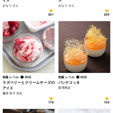
イス
ス
おなつ さん
おなつ さん
301
200
初級 レベル
20分
初級 レベル
60分
ラズベリーとクリームチーズの
パンナコッタ
アイス
富澤商店
藤井 玲子 先生
176
150