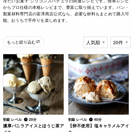
冷たいお菓子 シリコンスパチュラの関連レシピです。簡単レシピ
からプロ仕様の本格レシピまで、豊富に取り揃えています。パン・
製菓材料専門店の富澤商店公式なら、必要な材料もまとめて購入可
能。おうちで手作りを楽しめます。
もっと絞り込む
初級 レベル
20分
初級 レベル
40分
濃厚バニラアイスとほうじ茶ア
【卵不使用】塩キャラメルアイ