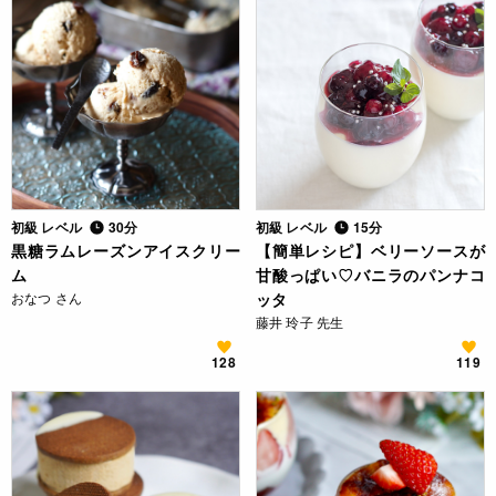
初級 レベル
30分
初級 レベル
15分
黒糖ラムレーズンアイスクリー
【簡単レシピ】ベリーソースが
ム
甘酸っぱい♡バニラのパンナコ
おなつ さん
ッタ
藤井 玲子 先生
128
119