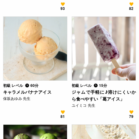
93
82
初級 レベル
60分
初級 レベル
15分
キャラメルバナナアイス
ジャムで手軽に♪溶けにくいか
保坂あゆみ 先生
ら食べやすい「葛アイス」
ユイミコ 先生
81
79