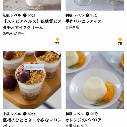
初級 レベル
60分
初級 レベル
35分
【ステビアヘルス】低糖質ピス
手作りバニラアイス
タチオアイスクリーム
富澤商店
SAWAKO 先生
77
75
中級 レベル
80分
初級 レベル
20分
至福のひととき♩小さなマロン
オレンジのババロア
パフェ
永田 絹佳 先生