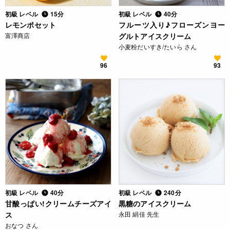
初級 レベル
15分
初級 レベル
40分
レモンポセット
フルーツ入り♪フローズンヨー
富澤商店
グルトアイスクリーム
小麦粉だいすき/たいら さん
96
93
初級 レベル
40分
初級 レベル
240分
甘酸っぱい!クリームチーズアイ
黒糖のアイスクリーム
ス
永田 絹佳 先生
おなつ さん