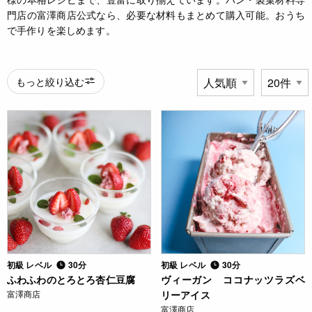
門店の富澤商店公式なら、必要な材料もまとめて購入可能。おうち
で手作りを楽しめます。
もっと絞り込む
初級 レベル
30分
初級 レベル
30分
ふわふわのとろとろ杏仁豆腐
ヴィーガン ココナッツラズベ
富澤商店
リーアイス
富澤商店