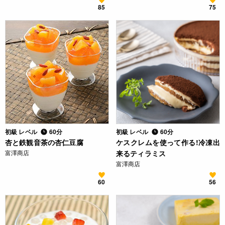
85
75
初級 レベル
60分
初級 レベル
60分
杏と鉄観音茶の杏仁豆腐
ケスクレムを使って作る!冷凍出
富澤商店
来るティラミス
富澤商店
60
56