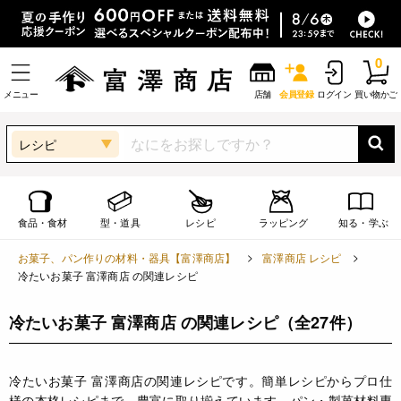
0
メニュー
店舗
会員登録
ログイン
買い物かご
レシピ
食品・食材
型・道具
レシピ
ラッピング
知る・学ぶ
お菓子、パン作りの材料・器具【富澤商店】
富澤商店 レシピ
冷たいお菓子 富澤商店 の関連レシピ
冷たいお菓子 富澤商店 の関連レシピ
（全27件）
冷たいお菓子 富澤商店の関連レシピです。簡単レシピからプロ仕
様の本格レシピまで、豊富に取り揃えています。パン・製菓材料専