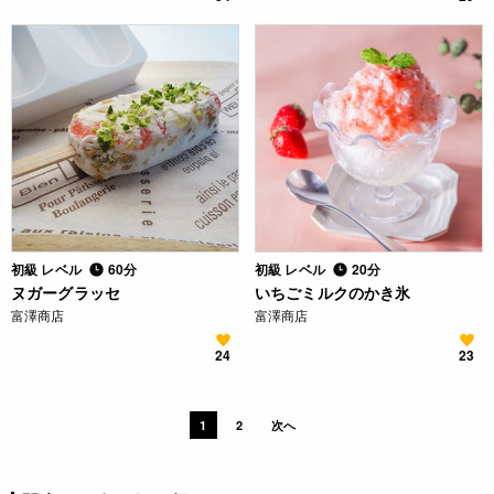
初級 レベル
60分
初級 レベル
20分
ヌガーグラッセ
いちごミルクのかき氷
富澤商店
富澤商店
24
23
1
2
次へ