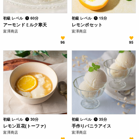
初級 レベル
60分
初級 レベル
15分
アーモンドミルク寒天
レモンポセット
富澤商店
富澤商店
96
95
初級 レベル
30分
初級 レベル
35分
レモン豆花(トーファ)
手作りバニラアイス
富澤商店
富澤商店