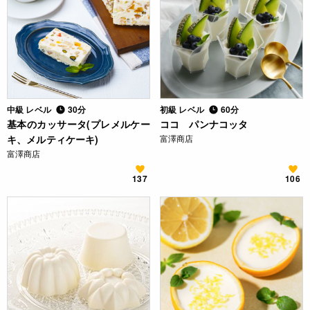
中級 レベル
30分
初級 レベル
60分
基本のカッサータ(プレメルケー
ココ パンナコッタ
キ、メルティケーキ)
富澤商店
富澤商店
137
106