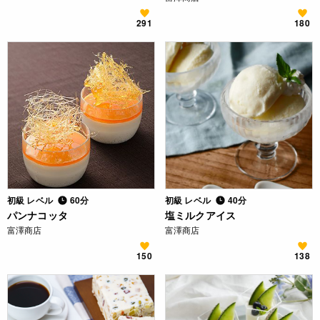
291
180
初級 レベル
60分
初級 レベル
40分
パンナコッタ
塩ミルクアイス
富澤商店
富澤商店
150
138