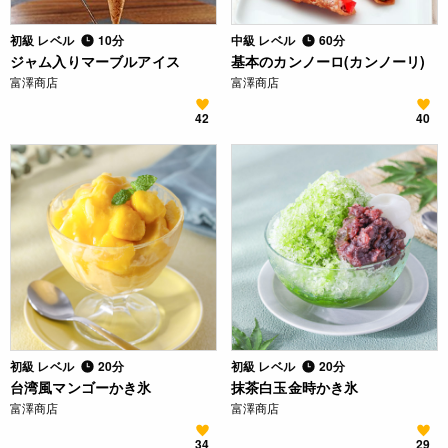
初級 レベル
10分
中級 レベル
60分
ジャム入りマーブルアイス
基本のカンノーロ(カンノーリ)
富澤商店
富澤商店
42
40
初級 レベル
20分
初級 レベル
20分
台湾風マンゴーかき氷
抹茶白玉金時かき氷
富澤商店
富澤商店
34
29