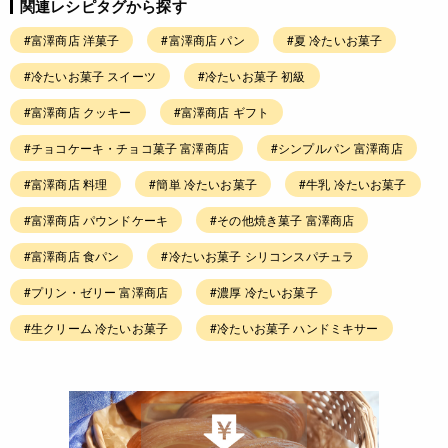
関連レシピタグから探す
#富澤商店 洋菓子
#富澤商店 パン
#夏 冷たいお菓子
#冷たいお菓子 スイーツ
#冷たいお菓子 初級
#富澤商店 クッキー
#富澤商店 ギフト
#チョコケーキ・チョコ菓子 富澤商店
#シンプルパン 富澤商店
#富澤商店 料理
#簡単 冷たいお菓子
#牛乳 冷たいお菓子
#富澤商店 パウンドケーキ
#その他焼き菓子 富澤商店
#富澤商店 食パン
#冷たいお菓子 シリコンスパチュラ
#プリン・ゼリー 富澤商店
#濃厚 冷たいお菓子
#生クリーム 冷たいお菓子
#冷たいお菓子 ハンドミキサー