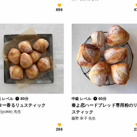
696
4
級 レベル
80分
中級 レベル
60分
ター香るリュスティック
春よ恋ハードブレッド専用粉の
(yukie) 先生
スティック
藤野 幸子 先生
286
2