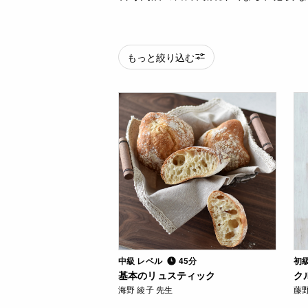
もっと絞り込む
中級 レベル
45分
初
基本のリュスティック
ク
海野 綾子 先生
藤野