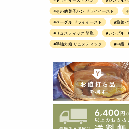
#その他菓子パン ドライイースト
#ベーグル ドライイースト
#惣菜パ
#リュスティック 簡単
#シンプル 
#準強力粉 リュスティック
#中級 