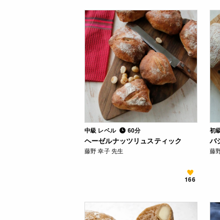
中級 レベル
60分
初
ヘーゼルナッツリュスティック
バ
藤野 幸子 先生
藤野
166