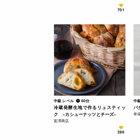
701
中級 レベル
60分
中
冷蔵発酵生地で作るリュスティッ
バ
ク ~カシューナッツとチーズ~
幸栄
富澤商店
286