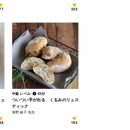
77
332
中級 レベル
45分
リュ
ついつい手が出る くるみのリュス
ティック
海野 綾子 先生
38
193