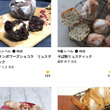
級 レベル
40分
中級 レベル
40分
ランボワーズショコラ リュステ
そば粉リュスティック
ック
藤野 幸子 先生
 りさ 先生
123
1