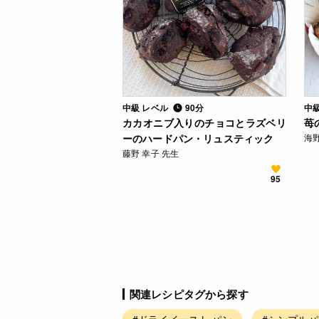
中級 レベル
90分
中
カカオニブ入りのチョコとラズベリ
苺
ーのハードパン・リュスティック
海野
藤野 幸子 先生
95
関連レシピタグから探す
#ドライイースト パン
#シンプルパ