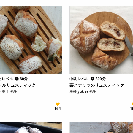
級 レベル
60分
中級 レベル
300分
ジルリュスティック
栗とナッツのリュスティック
 幸子 先生
幸栄(yukie) 先生
164
1