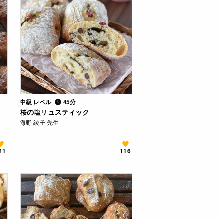
中級 レベル
45分
桜の塩リュスティック
海野 綾子 先生
21
116