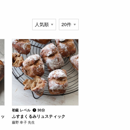
初級 レベル
30分
ィッ
ふすまくるみリュスティック
藤野 幸子 先生