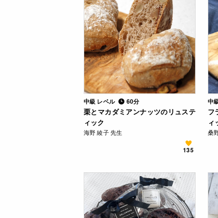
中級 レベル
60分
中
栗とマカダミアンナッツのリュステ
フ
ィック
ィ
海野 綾子 先生
桑野
135