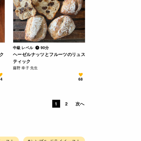
中級 レベル
90分
ク
ヘーゼルナッツとフルーツのリュス
ティック
藤野 幸子 先生
74
68
1
2
次へ
イースト
#シンプル ドライイースト