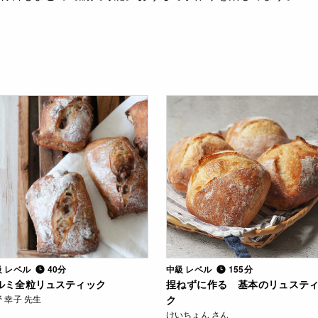
級 レベル
40分
中級 レベル
155分
ルミ全粒リュスティック
捏ねずに作る 基本のリュステ
 幸子 先生
ク
けいちょん さん