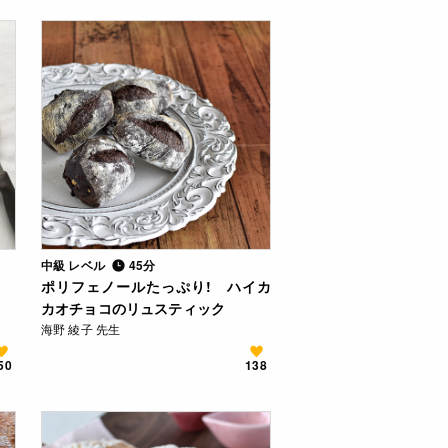
中級 レベル
45分
ポリフェノールたっぷり! ハイカ
カオチョコのリュスティック
海野 綾子 先生
50
138