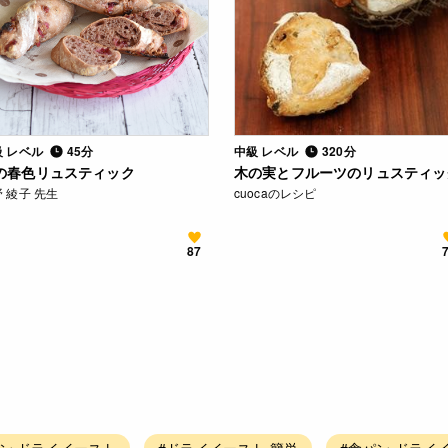
級 レベル
45分
中級 レベル
320分
の春色リュスティック
木の実とフルーツのリュスティッ
 綾子 先生
cuocaのレシピ
87
ン ドライイースト
#ドライイースト 簡単
#食パン ドライ