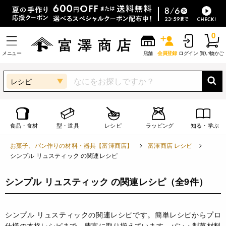
0
メニュー
店舗
会員登録
ログイン
買い物かご
レシピ
食品・食材
型・道具
レシピ
ラッピング
知る・学ぶ
お菓子、パン作りの材料・器具【富澤商店】
富澤商店 レシピ
シンプル リュスティック の関連レシピ
シンプル リュスティック の関連レシピ
（全9件）
シンプル リュスティックの関連レシピです。簡単レシピからプロ
仕様の本格レシピまで、豊富に取り揃えています。パン・製菓材料