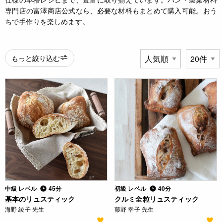
専門店の富澤商店公式なら、必要な材料もまとめて購入可能。おう
ちで手作りを楽しめます。
もっと絞り込む
中級 レベル
45分
初級 レベル
40分
基本のリュスティック
クルミ全粒リュスティック
海野 綾子 先生
藤野 幸子 先生