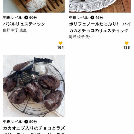
初級 レベル
60分
中級 レベル
45分
バジルリュスティック
ポリフェノールたっぷり! ハイ
藤野 幸子 先生
カカオチョコのリュスティック
海野 綾子 先生
164
138
中級 レベル
90分
カカオニブ入りのチョコとラズ