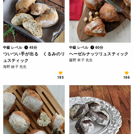
中級 レベル
45分
中級 レベル
60分
ついつい手が出る くるみのリ
ヘーゼルナッツリュスティック
ュスティック
藤野 幸子 先生
海野 綾子 先生
193
166