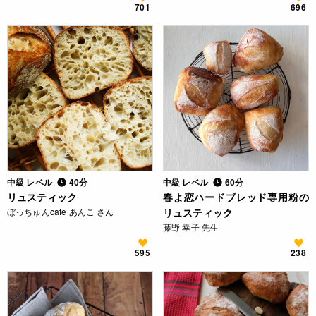
701
696
中級 レベル
40分
中級 レベル
60分
リュスティック
春よ恋ハードブレッド専用粉の
ぼっちゅんcafe あんこ さん
リュスティック
藤野 幸子 先生
595
238