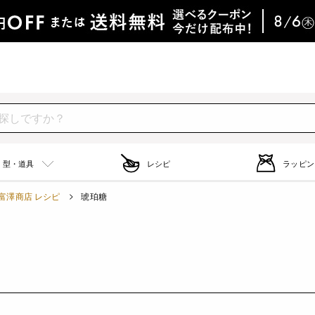
型・道具
レシピ
ラッピン
富澤商店 レシピ
琥珀糖