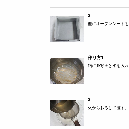
2
型にオーブンシートを
作り方1
鍋に糸寒天と水を入れ
2
火からおろして漉す。