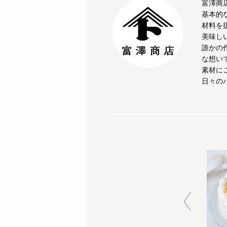
富澤商
基本的
材料を
美味し
誰かの
な想い
素材に
日々の