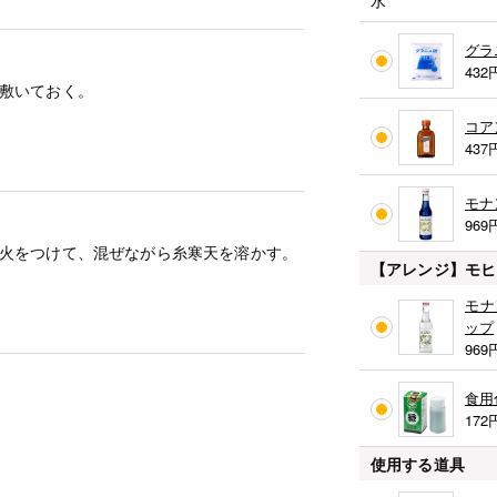
グラ
432
敷いておく。
コア
437
モナ
969
火をつけて、混ぜながら糸寒天を溶かす。
【アレンジ】モヒ
モナ
ップ
969
食用
172
使用する道具