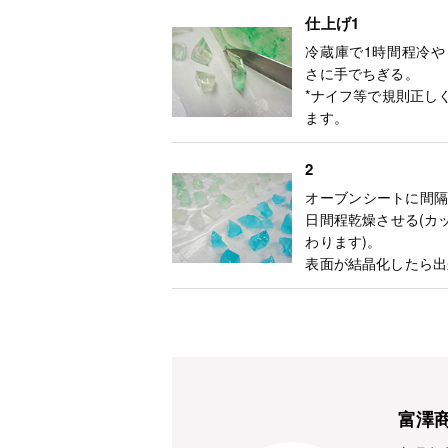
仕上げ1
冷蔵庫で1時間程冷
さに手でちぎる。
*ナイフ等で規則正し
ます。
2
オーブンシートに間隔
日間程乾燥させる(カ
わります)。
表面が結晶化したら出
富澤