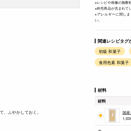
※レシピや画像の無断
※終売商品が含まれて
※アレルギーに関し
い。
関連レシピタグ
初級 和菓子
食用色素 和菓子
材料
材料
て、ふやかしておく。
国産
1,03
水