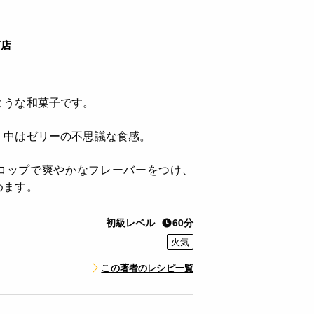
商店
ような和菓子です。
、中はゼリーの不思議な食感。
ロップで爽やかなフレーバーをつけ、
めます。
初級レベル
60分
火気
この著者のレシピ一覧