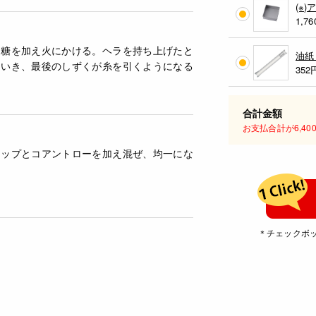
(※
1,76
ー糖を加え火にかける。ヘラを持ち上げたと
油紙
ていき、最後のしずくが糸を引くようになる
352
合計金額
お支払合計が6,4
ロップとコアントローを加え混ぜ、均一にな
＊チェックボ