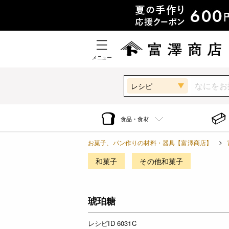
メニュー
レシピ
食品・食材
お菓子、パン作りの材料・器具【富澤商店】
和菓子
その他和菓子
琥珀糖
レシピID 6031C