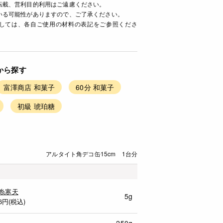
転載、営利目的利用はご遠慮ください。
いる可能性がありますので、ご了承ください。
ましては、各自ご使用の材料の表記をご参照くださ
から探す
富澤商店 和菓子
60分 和菓子
初級 琥珀糖
アルタイト角デコ缶15cm 1台分
糸寒天
5g
6
円(税込)
250g