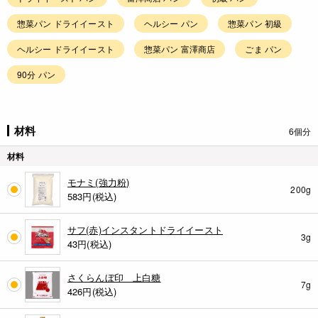
惣菜パン ドライイースト
ヘルシー パン
惣菜パン 初級
ヘルシー ドライイースト
惣菜パン 富澤商店
ごま パン
90分 パン
材料
6個分
材料
モナミ(強力粉)
200g
583
円(税込)
サフ(赤)インスタントドライイースト
3g
43
円(税込)
さくらんぼ印 上白糖
7g
426
円(税込)