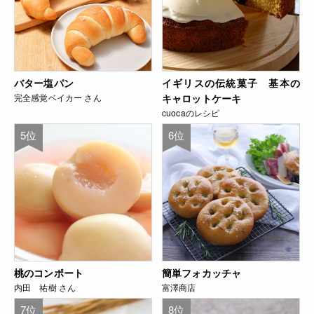
バター塩パン
イギリスの伝統菓子 基本の
完全感覚ベイカー さん
キャロットケーキ
cuocaのレシピ
5位
6位
桃のコンポート
簡単フォカッチャ
内田 祐樹 さん
富澤商店
7位
8位