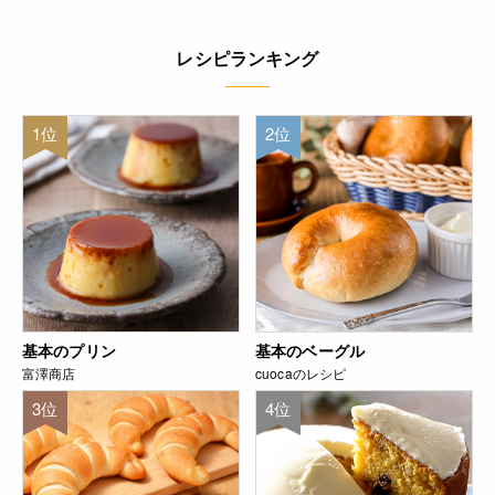
レシピランキング
1位
2位
基本のプリン
基本のベーグル
富澤商店
cuocaのレシピ
3位
4位