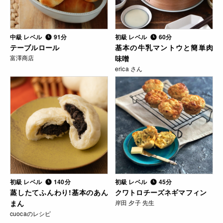
中級 レベル
91分
初級 レベル
60分
テーブルロール
基本の牛乳マントウと簡単肉
富澤商店
味噌
erica さん
初級 レベル
140分
初級 レベル
45分
蒸したてふんわり!基本のあん
クワトロチーズネギマフィン
まん
岸田 夕子 先生
cuocaのレシピ