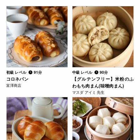
初級 レベル
91分
中級 レベル
90分
コロネパン
【グルテンフリー】米粉のふ
富澤商店
わもち肉まん(味噌肉まん)
マスダ アイミ 先生