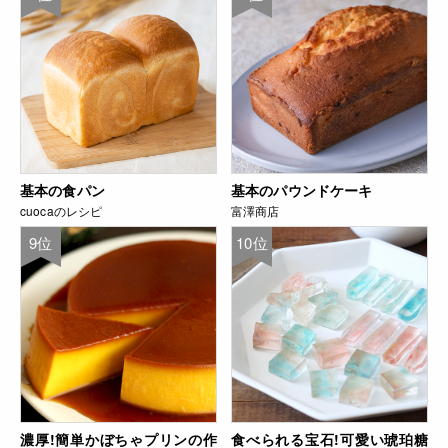
基本の食パン
基本のパウンドケーキ
cuocaのレシピ
富澤商店
9位
10位
濃厚!簡単かぼちゃプリンの作
食べられる宝石!可愛い琥珀糖