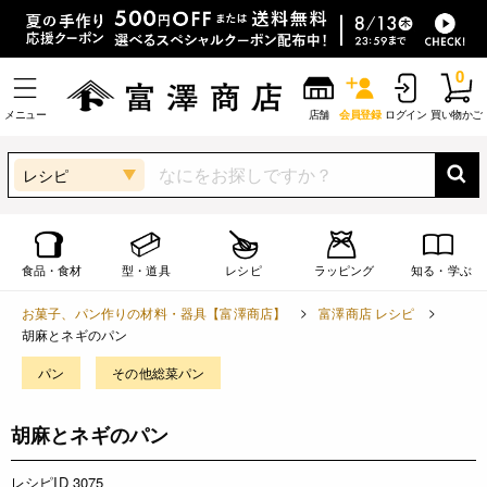
0
メニュー
店舗
会員登録
ログイン
買い物かご
レシピ
食品・食材
型・道具
レシピ
ラッピング
知る・学ぶ
お菓子、パン作りの材料・器具【富澤商店】
富澤商店 レシピ
胡麻とネギのパン
パン
その他総菜パン
胡麻とネギのパン
レシピID 3075