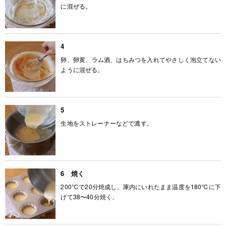
に混ぜる。
4
卵、卵黄、ラム酒、はちみつを入れてやさしく泡立てない
ように混ぜる。
5
生地をストレーナーなどで漉す。
6 焼く
200℃で20分焼成し、庫内にいれたまま温度を180℃に下
げて38〜40分焼く、