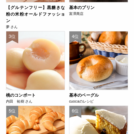
【グルテンフリー】黒糖きな
基本のプリン
粉の米粉オールドファッショ
富澤商店
ン
夢 さん
3位
4位
桃のコンポート
基本のベーグル
内田 祐樹 さん
cuocaのレシピ
5位
6位