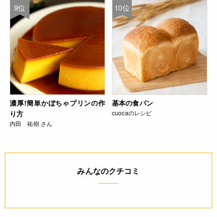
9位
10位
濃厚!簡単かぼちゃプリンの作
基本の食パン
り方
cuocaのレシピ
内田 祐樹 さん
みんなのクチコミ