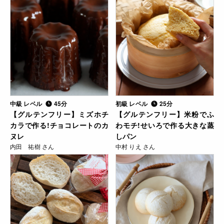
中級 レベル
45分
初級 レベル
25分
【グルテンフリー】ミズホチ
【グルテンフリー】米粉でふ
カラで作る!チョコレートのカ
わモチ!せいろで作る大きな蒸
ヌレ
しパン
内田 祐樹 さん
中村 りえ さん