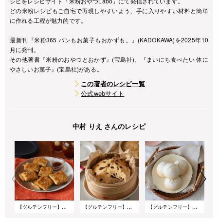
シピをレシピサイト「米粉おやつLabo」にて発信されています。
どの米粉レシピもご自宅で再現しやすいよう、手に入りやすい材料と簡単
に作れる工程が魅力的です。
最新刊『米粉365 パンもお菓子もおかずも。』(KADOKAWA)を2025年10
月に発刊。
その他著書『米粉のおやつとおかず』(宝島社)、『まいにち食べたい 体に
やさしいお菓子』(宝島社)がある。
この著者のレシピ一覧
公式webサイト
中村 りえ さんのレシピ
【グルテンフリー】米粉でモチモチ!明太チーズチヂミ
【グルテンフリー】せいろでつくる米粉のマーラーカオ
【グルテンフリー】簡単米粉のミルクパン