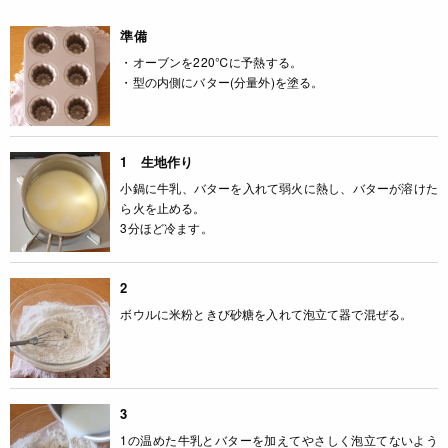
準備
・オーブンを220℃に予熱する。
・型の内側にバター(分量外)を塗る。
1 生地作り
小鍋に牛乳、バターを入れて弱火に熱し、バターが溶けた
ら火を止める。
3分ほど冷ます。
2
ボウルに米粉ときび砂糖を入れて泡立て器で混ぜる。
3
1の温めた牛乳とバターを加えてやさしく泡立てないよう