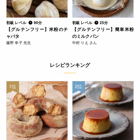
初級 レベル
90分
初級 レベル
25分
【グルテンフリー】米粉のチ
【グルテンフリー】簡単米粉
ャバタ
のミルクパン
藤野 幸子 先生
中村 りえ さん
レシピランキング
1位
2位