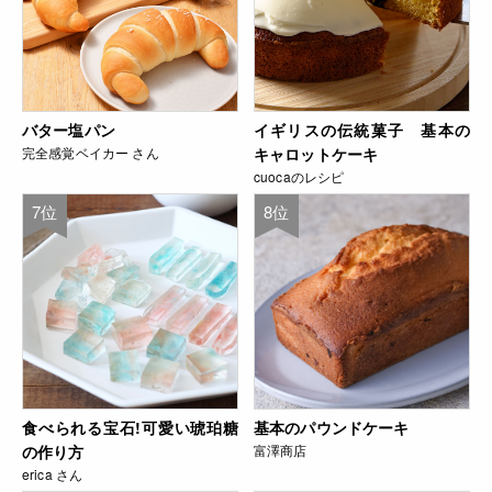
バター塩パン
イギリスの伝統菓子 基本の
完全感覚ベイカー さん
キャロットケーキ
cuocaのレシピ
7位
8位
食べられる宝石!可愛い琥珀糖
基本のパウンドケーキ
の作り方
富澤商店
erica さん