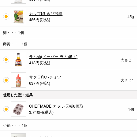
カップ印 きび砂糖
45g
486
円(税込)
卵・・・1個
卵黄・・・1個
ラム酒(ドーバー ラム45度)
大さじ1
418
円(税込)
サクラ印ハチミツ
大さじ1
637
円(税込)
使用した型・道具
CHEFMADE カヌレ天板6個取
1個
3,740
円(税込)
小鍋・・・1個