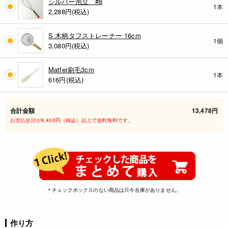
シルバー泡立 #8
1本
2,288
円(税込)
S 木柄タフストレーナー 16cm
1個
3,080
円(税込)
Matfer刷毛3cm
1本
616
円(税込)
合計金額
13,478円
お支払合計が6,400円（税込）以上で送料無料です。
＊チェックボックスのない商品は只今在庫がありません。
作り方