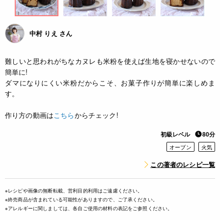
中村 りえ さん
難しいと思われがちなカヌレも米粉を使えば生地を寝かせないので
簡単に!
ダマになりにくい米粉だからこそ、お菓子作りが簡単に楽しめま
す。
作り方の動画は
こちら
からチェック!
初級レベル
80分
オーブン
火気
この著者のレシピ一覧
※レシピや画像の無断転載、営利目的利用はご遠慮ください。
※終売商品が含まれている可能性がありますので、ご了承ください。
※アレルギーに関しましては、各自ご使用の材料の表記をご参照ください。