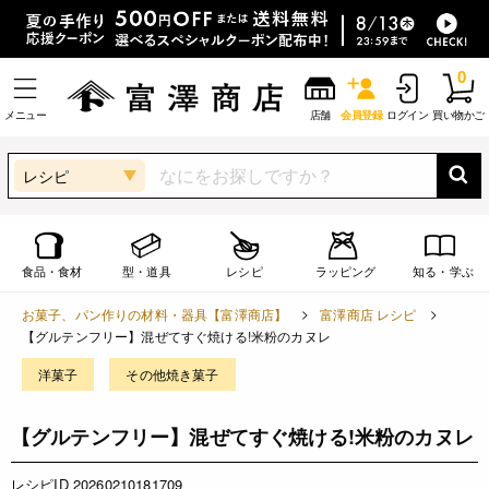
0
メニュー
店舗
会員登録
ログイン
買い物かご
レシピ
食品・食材
型・道具
レシピ
ラッピング
知る・学ぶ
お菓子、パン作りの材料・器具【富澤商店】
富澤商店 レシピ
【グルテンフリー】混ぜてすぐ焼ける!米粉のカヌレ
洋菓子
その他焼き菓子
【グルテンフリー】混ぜてすぐ焼ける!米粉のカヌレ
レシピID 20260210181709