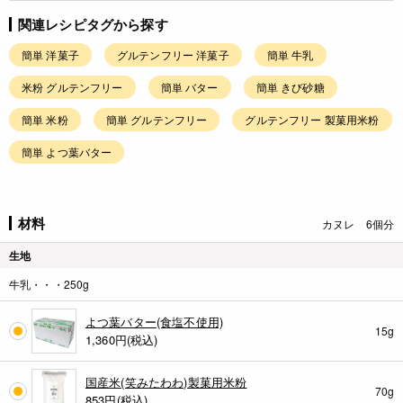
関連レシピタグから探す
簡単 洋菓子
グルテンフリー 洋菓子
簡単 牛乳
米粉 グルテンフリー
簡単 バター
簡単 きび砂糖
簡単 米粉
簡単 グルテンフリー
グルテンフリー 製菓用米粉
簡単 よつ葉バター
材料
カヌレ 6個分
生地
牛乳・・・250g
よつ葉バター(食塩不使用)
15g
1,360
円(税込)
国産米(笑みたわわ)製菓用米粉
70g
853
円(税込)