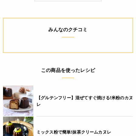
ても必ずしも在庫を保証するものではありません。予めご了承
ください。
詳細
みんなのクチコミ
◆材質 スチール、シリコン加工
◆製造国 中国
◆耐熱温度 Max230℃(220℃以下での使用を推奨)
ご利用方法
この商品を使ったレシピ
<お手入れ方法>
・初めて使用する時は食器用洗剤でよく洗ってください。
・使用後は速やかに柔らかい布かスポンジに洗剤をつけてよく
洗い、乾いた布で水分をしっかりとふき取ってから、乾燥した
【グルテンフリー】混ぜてすぐ焼ける!米粉のカヌ
ところに収納してください。水分や汚れが残っているとサビ発
レ
生の原因になります。
・フチの巻き部分に水分が入り込むとサビ発生の原因となるた
め、つけ置き洗いはおすすめしません。
・サビが出たらその部分をこすり落とし、薄く食用油を塗って
ミックス粉で簡単!抹茶クリームカヌレ
保管してください。