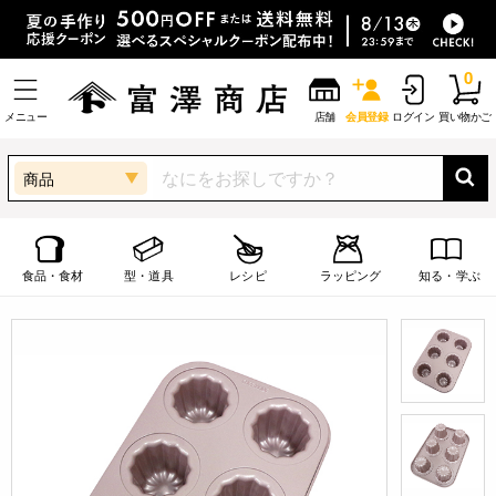
0
メニュー
店舗
会員登録
ログイン
買い物かご
商品
食品・食材
型・道具
レシピ
ラッピング
知る・学ぶ