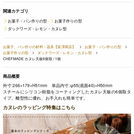
関連カテゴリ
お菓子・パン作りの型
お菓子作りの型
ダックワーズ・レモン・カヌレ型
お菓子、パン作りの材料・器具【富澤商店】
お菓子・パン作りの型
お菓子作りの型
ダックワーズ・レモン・カヌレ型
CHEFMADE カヌレ天板6個取 / 1個
商品概要
外寸:266×179×H51mm 単品内寸:φ55(底面40)×H50mm
スチールにシリコン樹脂をコーティングしたカヌレ天板の6個取タ
イプ。離型性に優れ、お手入れも簡単です。
カヌレのラッピング特集はこちら