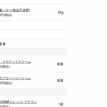
葉バター(食塩不使用)
45g
0
円(税込)
適量
 クロテッドクリーム
適量
円(税込)
のブルーベリージャム
適量
5
円(税込)
MIZAWAドレッジ/ ブラウン
1枚
円(税込)