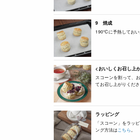
9 焼成
190℃に予熱してお
<おいしくお召し上
スコーンを割って、
てお召し上がりくださ
ラッピング
「スコーン」をラッピ
ング方法は
こちら
。