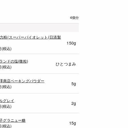
4個分
薄力粉(スーパーバイオレット(日清製
150g
円(税込)
ゲランドの塩(微粒)
ひとつまみ
円(税込)
富澤商店ベーキングパウダー
5g
円(税込)
ルグレイ
2g
円(税込)
子グラニュー糖
15g
円(税込)