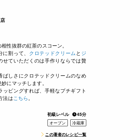
商店
の相性抜群の紅茶のスコーン。
分に割って、
クロテッドクリーム
と
ジ
のせていただくのは手作りならでは贅
香ばしさにクロテッドクリームのなめ
絶妙にマッチします。
ラッピングすれば、手軽なプチギフト
方法は
こちら
。
初級レベル
45分
オーブン
冷蔵庫
この著者のレシピ一覧