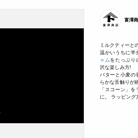
富澤
ミルクティーと
温かいうちに半
ャム
をたっぷり
沢な楽しみ方!
バターと小麦の
らかな舌触りが
「スコーン」を
に。 ラッピング