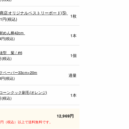
商店オリジナルペストリーボード(S)
1枚
31円(税込)
材めん棒42cm
1本
4
円(税込)
型 菊 / #6
1個
円(税込)
クペーパー33cm×20m
適量
8
円(税込)
コーンクック刷毛(オレンジ)
1本
円(税込)
12,969円
00円（税込）以上で送料無料です。