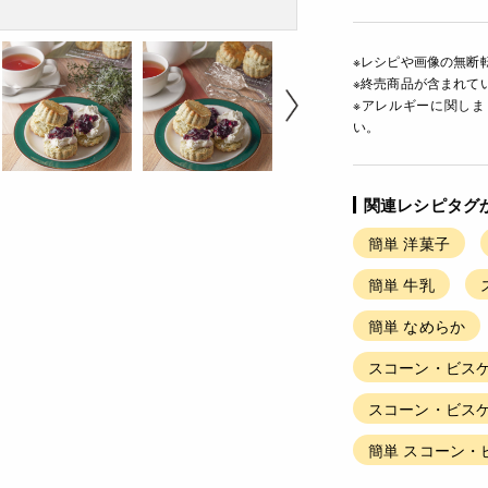
※レシピや画像の無断
※終売商品が含まれて
※アレルギーに関し
い。
関連レシピタグ
簡単 洋菓子
簡単 牛乳
簡単 なめらか
スコーン・ビスケ
スコーン・ビスケ
簡単 スコーン・