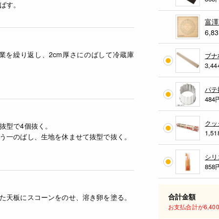
ばす。
富澤
6,8
業を繰り返し、2cm厚さにのばして冷蔵庫
ブナ
3,44
パテ抜
484
クッ
抜型で4個抜く。
1,51
う一のばし、生地を休ませて抜型で抜く。
シリ
858
合計金額
た天板にスコーンをのせ、溶き卵を塗る。
お支払合計が6,4