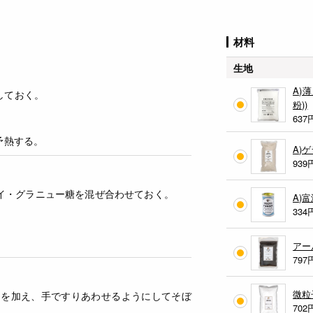
材料
生地
A)
しておく。
粉))
637
予熱する。
A)
939
イ・グラニュー糖を混ぜ合わせておく。
A)
334
アー
797
微粒
ーを加え、手ですりあわせるようにしてそぼ
702