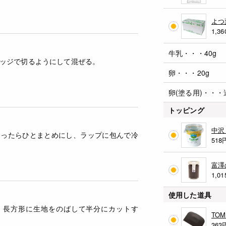
よつ
1,36
牛乳・・・40g
ッジで切るようにして混ぜる。
卵・・・20g
卵(塗る用)・・・
トッピング
中沢
たったらひとまとめにし、ラップに包んで冷
518
。
富澤
1,01
使用した道具
、長方形に生地をのばして半分にカットす
TO
363