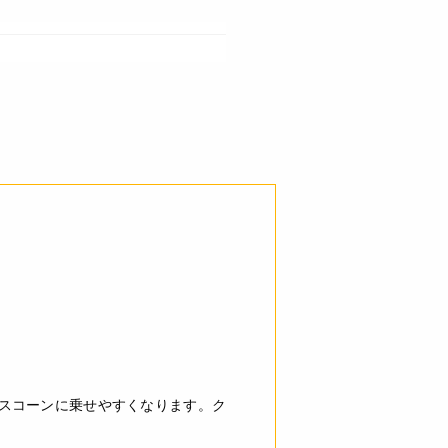
水化物 2.7g 食塩相当量 0.06g *推
量を小皿に取り、スプーンで撹はん
にお持ち帰りください。
スコーンに乗せやすくなります。ク