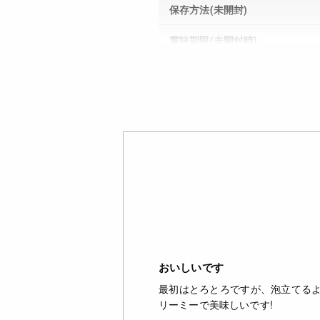
保存方法(未開封)
賞味期限(未開封時)
※製造日を起点とした期限で
す。
アレルギー
コンタミネーション
栄養成分表示
注意事項
おいしいです
最初はとろとろですが、泡立てる
リーミーで美味しいです!