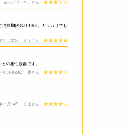
ほっとけーき。さん
ご了承ください。
必ずしも在庫を保証するものでは
で消費期限残り10日。ガッカリでし
1年01月07日
ミキさん
バターと同じようにパンや料理に
ンとの相性抜群です。
17年08月29日
貴さん
6年01月14日
くまさん