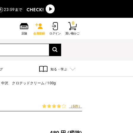
0
店舗
会員登録
ログイン
買い物かご
グ
知る・学ぶ
中沢 クロテッドクリーム / 100g
（6件）
480 円 (税抜)