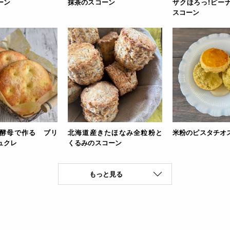
ーン
抹茶のスコーン
ザクほろっ!ピー
スコーン
酵母で作る ブリ
北海道産きたほなみ全粒粉と
米粉のピスタチオ
ュクレ
くるみのスコーン
もっと見る