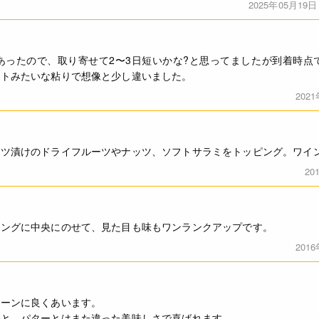
2025年05月19日
・諸事情により、予告なく販売終了になる場合がございます。予め
・当サイトに掲載されている商品は、ご購入可能な状態にあっても
ありません。予めご了承ください。
あったので、取り寄せて2〜3日短いかな?と思ってましたが到着時点
ルトみたいな粘りで想像と少し違いました。
＜種類別＞乳等を主要原料とする食品
◆成分 乳脂肪分63.0％、無脂乳固形分4.0％
202
スコーンやマフィン、クラッカー、パウンドケーキにはもちろん、
もご利用いただけます。
ミツ漬けのドライフルーツやナッツ、ソフトサラミをトッピング。ワイ
4902108245504
20
ピングに中央にのせて、見た目も味もワンランクアップです。
201
コーンに良くあいます。
ると、パターとはまた違った美味しさで喜ばれます。