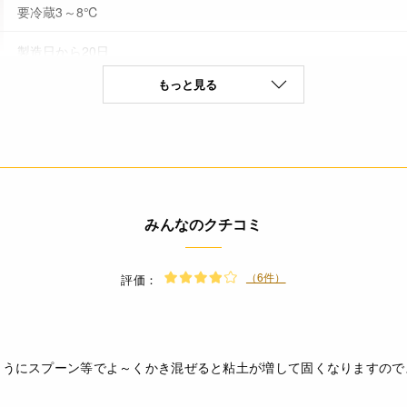
要冷蔵3～8℃
製造日から20日
もっと見る
乳成分(特定原材料8品目)
なし
(100g当たり) エネルギー 607kcal たんぱく質 1.9g 脂質 65.4g 炭
みんなのクチコミ
定値
* 冷蔵庫(3～8℃)で保存してください。
（6件）
評価：
* 温度上昇や撹はんにより、固くなります。柔らかい場合は必要
してください。
* 冷凍しないで下さい。ご購入後は、温度が上がらないようお早め
* ホイップはできません。
ようにスプーン等でよ～くかき混ぜると粘土が増して固くなりますので
* 開封後はお早めにご使用ください。
◆商品の在庫・販売状況について◆