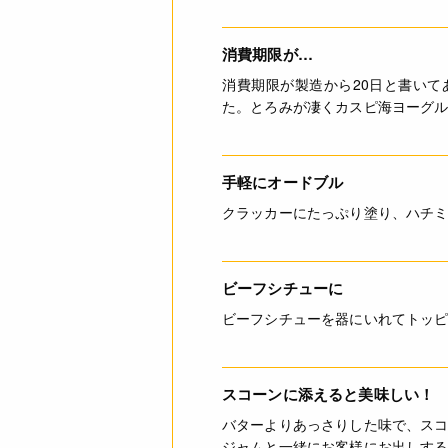
消費期限が…
消費期限が製造から20日と書いて
た。とろみが凄くカスピ海ヨーグ
詳細
ご利用方法
手軽にオードブル
クラッカーにたっぷり塗り、ハチ
JANコード
ビーフシチューに
ビーフシチューを器にいれてトッ
スコーンに添えると美味しい！
バターよりあっさりした味で、ス
ジャムと一緒にお客様にお出しす