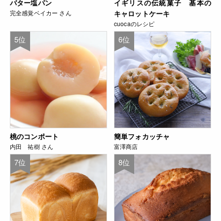
バター塩パン
イギリスの伝統菓子 基本の
完全感覚ベイカー さん
キャロットケーキ
cuocaのレシピ
5位
6位
桃のコンポート
簡単フォカッチャ
内田 祐樹 さん
富澤商店
7位
8位