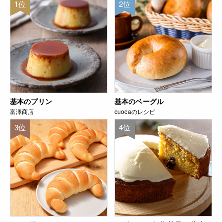
1位
2位
基本のプリン
基本のベーグル
富澤商店
cuocaのレシピ
3位
4位