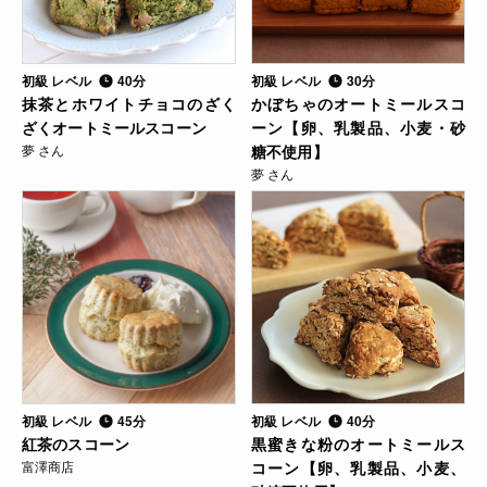
初級 レベル
40分
初級 レベル
30分
抹茶とホワイトチョコのざく
かぼちゃのオートミールスコ
ざくオートミールスコーン
ーン【卵、乳製品、小麦・砂
夢 さん
糖不使用】
夢 さん
初級 レベル
45分
初級 レベル
40分
紅茶のスコーン
黒蜜きな粉のオートミールス
富澤商店
コーン【卵、乳製品、小麦、