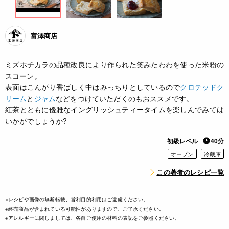
富澤商店
ミズホチカラの品種改良により作られた笑みたわわを使った米粉の
スコーン。
表面はこんがり香ばしく中はみっちりとしているので
クロテッドク
リーム
と
ジャム
などをつけていただくのもおススメです。
紅茶とともに優雅なイングリッシュティータイムを楽しんでみては
いかがでしょうか?
初級レベル
40分
オーブン
冷蔵庫
この著者のレシピ一覧
※レシピや画像の無断転載、営利目的利用はご遠慮ください。
※終売商品が含まれている可能性がありますので、ご了承ください。
※アレルギーに関しましては、各自ご使用の材料の表記をご参照ください。