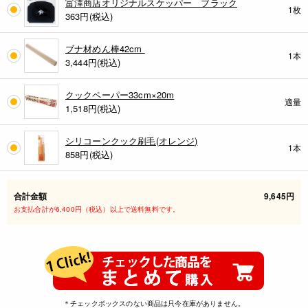
富澤商店オリジナルスケッパー ブラック
1枚
363
円(税込)
ブナ材めん棒42cm
1本
3,444
円(税込)
クックペーパー33cm×20m
適量
1,518
円(税込)
シリコーンクック刷毛(オレンジ)
1本
858
円(税込)
合計金額
9,645円
お支払合計が6,400円（税込）以上で送料無料です。
＊チェックボックスのない商品は只今在庫がありません。