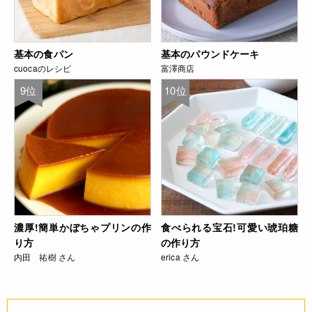
基本の食パン
基本のパウンドケーキ
cuocaのレシピ
富澤商店
9位
10位
濃厚!簡単かぼちゃプリンの作
食べられる宝石!可愛い琥珀糖
り方
の作り方
内田 祐樹 さん
erica さん