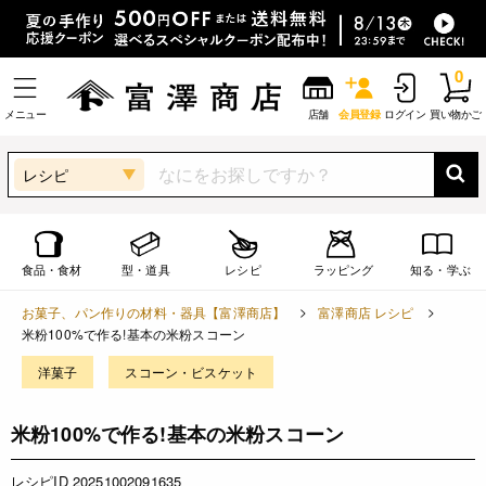
0
メニュー
店舗
会員登録
ログイン
買い物かご
レシピ
食品・食材
型・道具
レシピ
ラッピング
知る・学ぶ
お菓子、パン作りの材料・器具【富澤商店】
富澤商店 レシピ
米粉100%で作る!基本の米粉スコーン
洋菓子
スコーン・ビスケット
米粉100%で作る!基本の米粉スコーン
レシピID 20251002091635