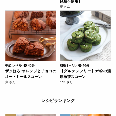
砂糖不使用】
夢 さん
中級 レベル
40分
初級 レベル
40分
ザクほろ!オレンジとチョコの
【グルテンフリー】米粉の濃
オートミールスコーン
厚抹茶スコーン
夢 さん
nori さん
レシピランキング