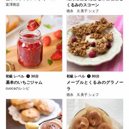
富澤商店
くるみのスコーン
徳永 久美子 シェフ
初級 レベル
30分
初級 レベル
90分
基本のいちごジャム
メープルとくるみのグラノー
cuocaのレシピ
ラ
徳永 久美子 シェフ