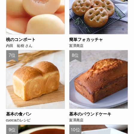
桃のコンポート
簡単フォカッチャ
内田 祐樹 さん
富澤商店
7位
8位
基本の食パン
基本のパウンドケーキ
cuocaのレシピ
富澤商店
9位
10位