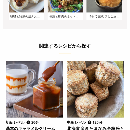
味噌と雑穀の焼きおにぎり
根菜と豚肉のホットサラダ～味噌ドレッシング和え
10日で完成!ひよこ豆で作る自家製白みそ
関連するレシピから探す
初級 レベル
20分
中級 レベル
120分
基本のキャラメルクリーム
北海道産きたほなみ全粒粉と