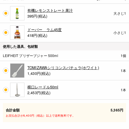
有機レモンストレート果汁
大さじ1
395
円(税込)
ドーバー ラム45度
小さじ1
418
円(税込)
使用した器具、包材類
LEIFHEIT プリザーブジャー 500ml
1個
TOMIZAWAシリコンスパチュラ(ホワイト)
1本
1,430
円(税込)
横口レードル50ml
1本
2,453
円(税込)
合計金額
5,365円
お支払合計が6,400円（税込）以上で送料無料です。