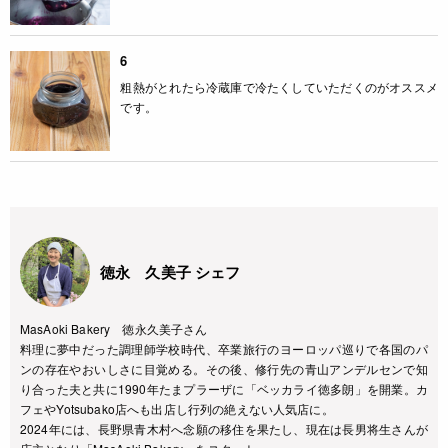
6
粗熱がとれたら冷蔵庫で冷たくしていただくのがオススメ
です。
徳永 久美子 シェフ
MasAoki Bakery 徳永久美子さん
料理に夢中だった調理師学校時代、卒業旅行のヨーロッパ巡りで各国のパ
ンの存在やおいしさに目覚める。その後、修行先の青山アンデルセンで知
り合った夫と共に1990年たまプラーザに「ベッカライ徳多朗」を開業。カ
フェやYotsubako店へも出店し行列の絶えない人気店に。
2024年には、長野県青木村へ念願の移住を果たし、現在は長男将生さんが