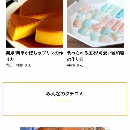
濃厚!簡単かぼちゃプリンの作
食べられる宝石!可愛い琥珀糖
り方
の作り方
内田 祐樹 さん
erica さん
みんなのクチコミ