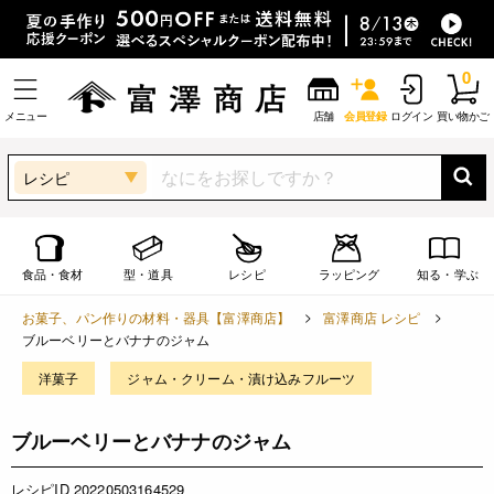
0
メニュー
店舗
会員登録
ログイン
買い物かご
レシピ
食品・食材
型・道具
レシピ
ラッピング
知る・学ぶ
お菓子、パン作りの材料・器具【富澤商店】
富澤商店 レシピ
ブルーベリーとバナナのジャム
洋菓子
ジャム・クリーム・漬け込みフルーツ
ブルーベリーとバナナのジャム
レシピID 20220503164529