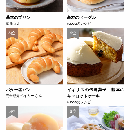
基本のプリン
基本のベーグル
富澤商店
cuocaのレシピ
3位
4位
バター塩パン
イギリスの伝統菓子 基本の
完全感覚ベイカー さん
キャロットケーキ
cuocaのレシピ
5位
6位