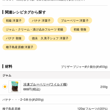
関連レシピタグから探す
初級 洋菓子
バナナ 洋菓子
ブルーベリー 洋菓子
ジャム・クリーム・漬け込みフルーツ 初級
初級 朝食
バナナ 朝食
徳永 久美子シェフ 洋菓子
種子島産原糖 洋菓子
材料
ブリザーブジャー約1個分(約450g)
ジャム
冷凍ブルーベリー(ワイルド種)
200g
669
円(税込)
バナナ・・・2~3本分(約200g)
種子島産原糖
120g(フルーツの30%)