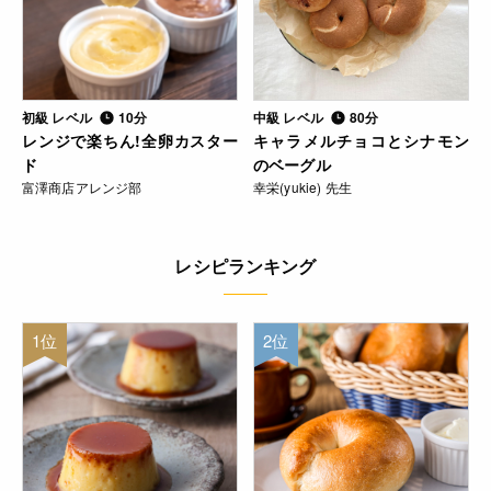
初級 レベル
10分
中級 レベル
80分
レンジで楽ちん!全卵カスター
キャラメルチョコとシナモン
ド
のベーグル
富澤商店アレンジ部
幸栄(yukie) 先生
レシピランキング
1位
2位