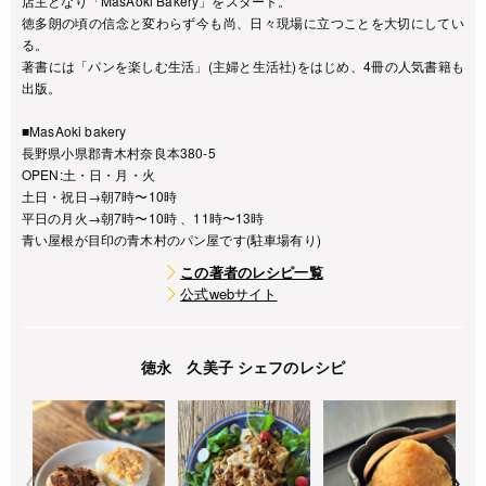
店主となり「MasAoki Bakery」をスタート。
徳多朗の頃の信念と変わらず今も尚、日々現場に立つことを大切にしてい
る。
著書には「パンを楽しむ生活」(主婦と生活社)をはじめ、4冊の人気書籍も
出版。
■MasAoki bakery
長野県小県郡青木村奈良本380-5
OPEN:土・日・月・火
土日・祝日→朝7時〜10時
平日の月火→朝7時〜10時 、11時〜13時
青い屋根が目印の青木村のパン屋です(駐車場有り)
この著者のレシピ一覧
公式webサイト
徳永 久美子 シェフのレシピ