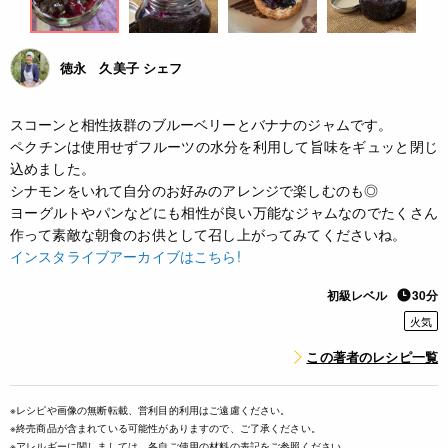
徳永 久美子 シェフ
スコーンと相性抜群のブルーベリーとバナナのジャムです。
ペクチンは使用せずフルーツの水分を利用して旨味をギュッと閉じ
込めました。
シナモンをいれて自分のお好みのアレンジで楽しむのも◎
ヨーグルトやパンなどにも相性が良い万能なジャムなのでたくさん
作って素敵な朝食のお供として召し上がってみてくださいね。
インスタライブアーカイブはこちら!
初級レベル
30分
火気
この著者のレシピ一覧
※レシピや画像の無断転載、営利目的利用はご遠慮ください。
※終売商品が含まれている可能性がありますので、ご了承ください。
※アレルギーに関しましては、各自ご使用の材料の表記をご参照ください。