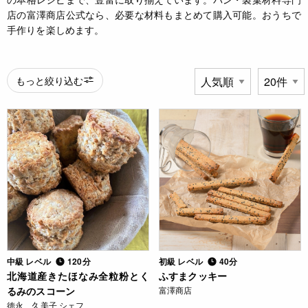
店の富澤商店公式なら、必要な材料もまとめて購入可能。おうちで
手作りを楽しめます。
もっと絞り込む
中級 レベル
120分
初級 レベル
40分
北海道産きたほなみ全粒粉とく
ふすまクッキー
るみのスコーン
富澤商店
徳永 久美子 シェフ