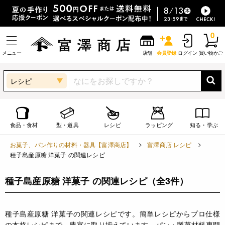
0
メニュー
店舗
会員登録
ログイン
買い物かご
レシピ
食品・食材
型・道具
レシピ
ラッピング
知る・学ぶ
お菓子、パン作りの材料・器具【富澤商店】
富澤商店 レシピ
種子島産原糖 洋菓子 の関連レシピ
種子島産原糖 洋菓子 の関連レシピ
（全3件）
種子島産原糖 洋菓子の関連レシピです。簡単レシピからプロ仕様
の本格レシピまで、豊富に取り揃えています。パン・製菓材料専門