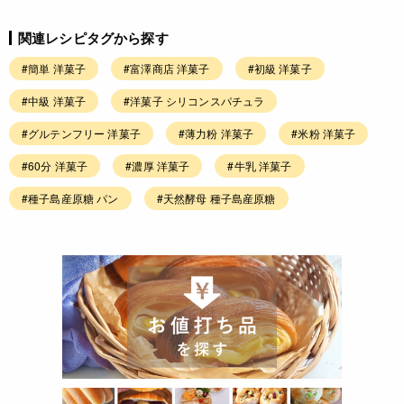
関連レシピタグから探す
#簡単 洋菓子
#富澤商店 洋菓子
#初級 洋菓子
#中級 洋菓子
#洋菓子 シリコンスパチュラ
#グルテンフリー 洋菓子
#薄力粉 洋菓子
#米粉 洋菓子
#60分 洋菓子
#濃厚 洋菓子
#牛乳 洋菓子
#種子島産原糖 パン
#天然酵母 種子島産原糖