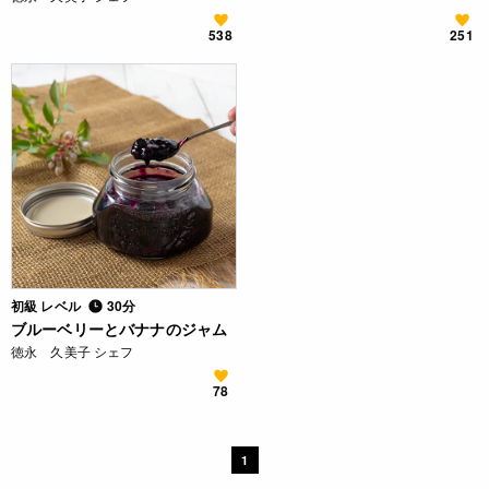
538
251
初級 レベル
30分
ブルーベリーとバナナのジャム
徳永 久美子 シェフ
78
1