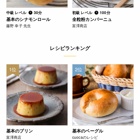
中級 レベル
30分
初級 レベル
100分
基本のシナモンロール
全粒粉カンパーニュ
藤野 幸子 先生
富澤商店
レシピランキング
1位
2位
基本のプリン
基本のベーグル
富澤商店
cuocaのレシピ