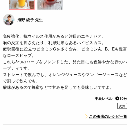
海野 綾子 先生
免疫強化、抗ウイルス作用があると注目のエキナセア。
喉の炎症を押さえたり、利尿効果もあるハイビスカス。
疲労回復に役立つビタミンCを多く含み、ビタミンA、B、Eも豊富
なローズヒップ。
これら3つのハーブをブレンドした、見た目にも色鮮やかな赤のハ
ーブティです。
ストレートで飲んでも、オレンジジュースやマンゴージュースなど
で割って飲んでも。
酸味があるので蜂蜜などで甘みを足しても美味しいですよ。
中級レベル
10分
火気
この著者のレシピ一覧