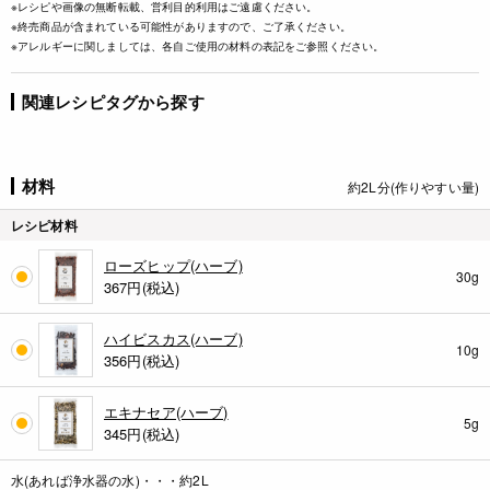
※レシピや画像の無断転載、営利目的利用はご遠慮ください。
※終売商品が含まれている可能性がありますので、ご了承ください。
※アレルギーに関しましては、各自ご使用の材料の表記をご参照ください。
関連レシピタグから探す
材料
約2L分(作りやすい量)
レシピ材料
ローズヒップ(ハーブ)
30g
367
円(税込)
ハイビスカス(ハーブ)
10g
356
円(税込)
エキナセア(ハーブ)
5g
345
円(税込)
水(あれば浄水器の水)・・・約2L