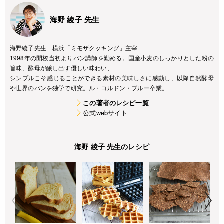
海野 綾子 先生
海野綾子先生 横浜「ミモザクッキング」主宰
1998年の開校当初よりパン講師を勤める。国産小麦のしっかりとした粉の
旨味、酵母が醸し出す優しい味わい、
シンプルこそ感じることができる素材の美味しさに感動し、以降自然酵母
や世界のパンを独学で研究。ル・コルドン・ブルー卒業。
この著者のレシピ一覧
公式webサイト
海野 綾子 先生のレシピ