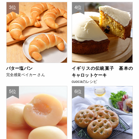
3位
4位
バター塩パン
イギリスの伝統菓子 基本の
完全感覚ベイカー さん
キャロットケーキ
cuocaのレシピ
5位
6位