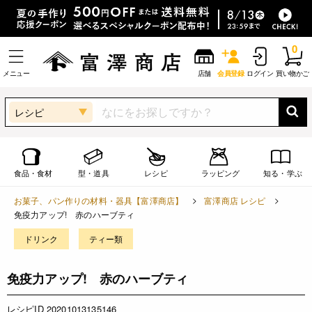
0
メニュー
店舗
会員登録
ログイン
買い物かご
レシピ
食品・食材
型・道具
レシピ
ラッピング
知る・学ぶ
お菓子、パン作りの材料・器具【富澤商店】
富澤商店 レシピ
免疫力アップ! 赤のハーブティ
ドリンク
ティー類
免疫力アップ! 赤のハーブティ
レシピID 20201013135146