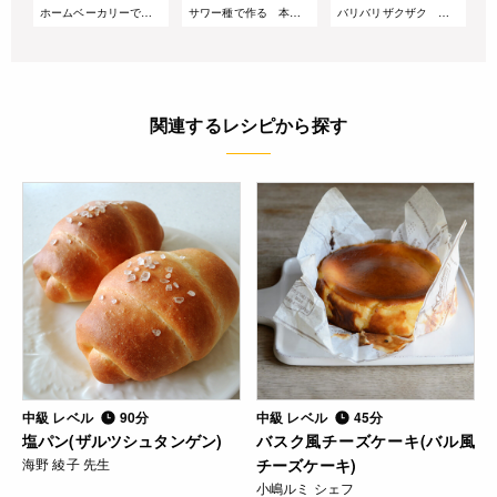
ホームベーカリーで作る!ふんわりやわらか生食パン風ブリオッシュ食パン
サワー種で作る 本格ベルギーワッフル
バリバリザクザク クリスピー食感 やみつきクネッケブロート
関連するレシピから探す
中級 レベル
90分
中級 レベル
45分
塩パン(ザルツシュタンゲン)
バスク風チーズケーキ(バル風
海野 綾子 先生
チーズケーキ)
小嶋ルミ シェフ