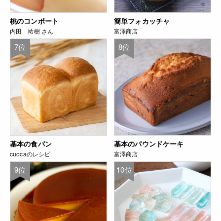
桃のコンポート
簡単フォカッチャ
内田 祐樹 さん
富澤商店
7位
8位
基本の食パン
基本のパウンドケーキ
cuocaのレシピ
富澤商店
9位
10位