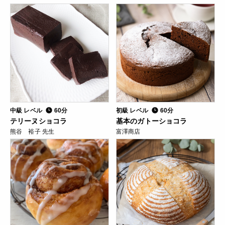
中級 レベル
60分
初級 レベル
60分
テリーヌショコラ
基本のガトーショコラ
熊谷 裕子 先生
富澤商店