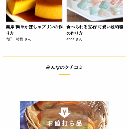
濃厚!簡単かぼちゃプリンの作
食べられる宝石!可愛い琥珀糖
り方
の作り方
内田 祐樹 さん
erica さん
みんなのクチコミ