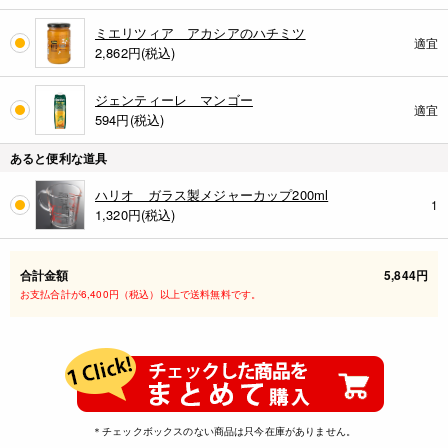
ミエリツィア アカシアのハチミツ
適宜
2,862
円(税込)
ジェンティーレ マンゴー
適宜
594
円(税込)
あると便利な道具
ハリオ ガラス製メジャーカップ200ml
1
1,320
円(税込)
合計金額
5,844円
お支払合計が6,400円（税込）以上で送料無料です。
＊チェックボックスのない商品は只今在庫がありません。