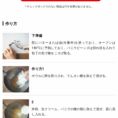
＊チェックボックスのない商品は只今在庫がありません。
作り方
下準備
型にバターまたは油(分量外)を塗っておく。オーブンは
180℃に予熱しておく。バニラビーンズは切れ目を入れて
包丁の先で種をこそげ取る。
作り方1
ボウルに卵を割り入れ、てんさい糖を加えて混ぜる。
2
米粉、生クリーム、バニラの種の順に加えて混ぜ、器に流
し入れる。