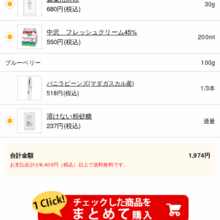
30g
680
円(税込)
中沢 フレッシュクリーム45%
200ml
550
円(税込)
ブルーベリー
100g
バニラビーンズ(マダガスカル産)
1/3本
518円(税込)
溶けない粉砂糖
適量
237
円(税込)
合計金額
1,974円
お支払合計が6,400円（税込）以上で送料無料です。