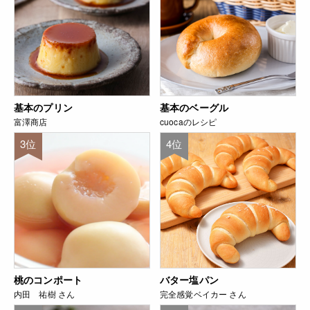
基本のプリン
基本のベーグル
富澤商店
cuocaのレシピ
3位
4位
桃のコンポート
バター塩パン
内田 祐樹 さん
完全感覚ベイカー さん