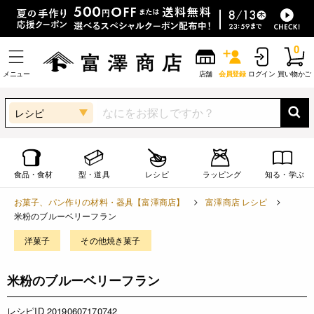
0
メニュー
店舗
会員登録
ログイン
買い物かご
レシピ
食品・食材
型・道具
レシピ
ラッピング
知る・学ぶ
お菓子、パン作りの材料・器具【富澤商店】
富澤商店 レシピ
米粉のブルーベリーフラン
洋菓子
その他焼き菓子
米粉のブルーベリーフラン
レシピID 20190607170742