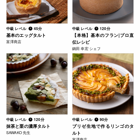
中級 レベル
45分
中級 レベル
120分
基本のエッグタルト
【本格】基本のフラン|プロ直
富澤商店
伝レシピ
鍋田 幸宏 シェフ
中級 レベル
120分
中級 レベル
90分
抹茶と栗の濃厚タルト
ブリゼ生地で作るリンゴのタ
SAWAKO 先生
ルト
富澤商店