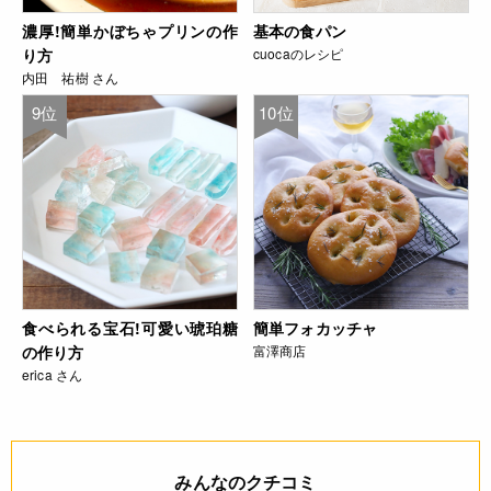
濃厚!簡単かぼちゃプリンの作
基本の食パン
り方
cuocaのレシピ
内田 祐樹 さん
9位
10位
食べられる宝石!可愛い琥珀糖
簡単フォカッチャ
の作り方
富澤商店
erica さん
みんなのクチコミ