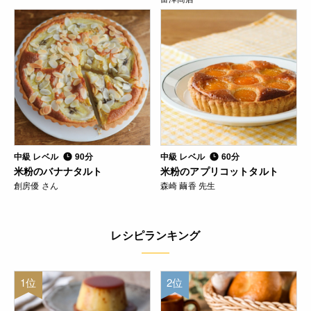
中級 レベル
90分
中級 レベル
60分
米粉のバナナタルト
米粉のアプリコットタルト
創房優 さん
森崎 繭香 先生
レシピランキング
1位
2位