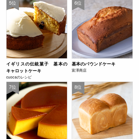
5位
6位
イギリスの伝統菓子 基本の
基本のパウンドケーキ
キャロットケーキ
富澤商店
cuocaのレシピ
7位
8位